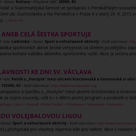
0
•
Oblast:
Kultura
•
Příspěvek ÚMČ:
20000,-Kč
Kolář a Svatomatějská farnost ve spolupráci s Pernikářským soused
žení ulic Duchoslávka a Na Pernikářce v Praze 6 v úterý 29. 9. 2015 
ny,
...
[více »»]
ANEB CELÁ ŠESTKA SPORTUJE
0
•
Kde:
Ladronka
•
Oblast:
Sport a volnočasové aktivity
•
Další informace:
htt
bídka sportovních aktivit široké veřejnosti za účelem pozdějšího zap
ipravena bohatá nabídka aktivního sportovního vyžití. Akce je určena pro
LAVNOSTI KE DNI SV. VÁCLAVA
0
•
Kde:
Parčík u „Houtyše“ mezi ulicemi Krocínovská a Vostrovská (v ulic
:
102400,-Kč
•
Další informace:
http://www.hanspaulka.org
nspaulce (v parčíku u „Houtyše“ mezi ulicemi Krocínovská a Vostrovs
i se svými sousedy, užili si i s dětmi pestrý program a poslechli si d
adčany
•
Liboc
•
Ruzyně
•
Dolní Sedlec
•
Střešovice
•
Veleslavín
•
Vokovice
KOU VOLEJBALOVOU LIGOU
•
Oblast:
Sport a volnočasové aktivity
•
Další informace:
http://www.bezimsavl.
AVL) přichystala pro všechny zájemce běh pro radost. Akce s názvem 