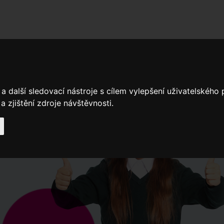
adní školy
Stavíme
Související legislativa
Nejčastější otázky + 
a další sledovací nástroje s cílem vylepšení uživatelského
Výroční zprávy
Spádové oblasti ZŠ
 zjištění zdroje návštěvnosti.
Když potřebujete pomoci
Ročenk