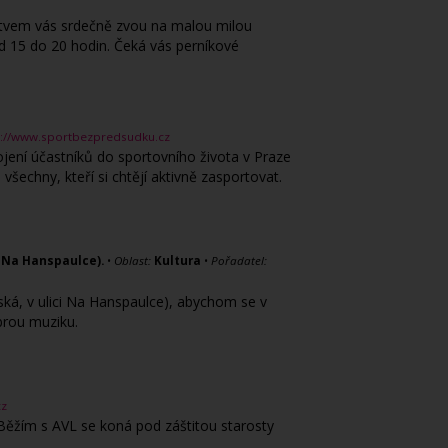
stvem vás srdečně zvou na malou milou
od 15 do 20 hodin. Čeká vás perníkové
p://www.sportbezpredsudku.cz
ojení účastníků do sportovního života v Praze
 všechny, kteří si chtějí aktivně zasportovat.
i Na Hanspaulce).
•
Oblast:
Kultura
•
Pořadatel:
ká, v ulici Na Hanspaulce), abychom se v
obrou muziku.
cz
Běžím s AVL se koná pod záštitou starosty