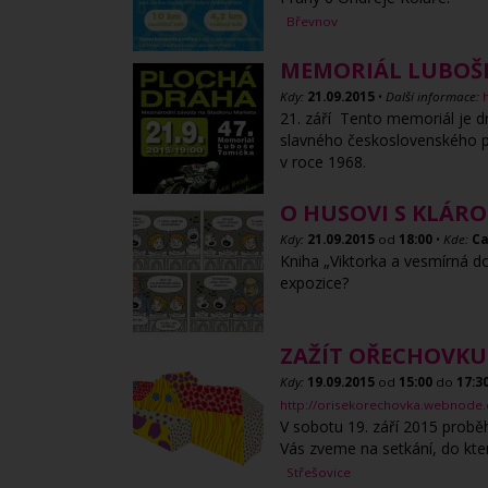
Břevnov
MEMORIÁL LUBOŠ
Kdy:
21.09.2015
•
Další informace:
21. září Tento memoriál je d
slavného československého pl
v roce 1968.
O HUSOVI S KLÁR
Kdy:
21.09.2015
od
18:00
•
Kde:
Ca
Kniha „Viktorka a vesmírná do
expozice?
ZAŽÍT OŘECHOVKU
Kdy:
19.09.2015
od
15:00
do
17:3
http://orisekorechovka.webnode.
V sobotu 19. září 2015 probě
Vás zveme na setkání, do kter
Střešovice