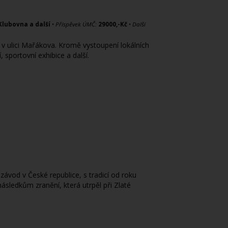
 Klubovna a další
•
Příspěvek ÚMČ:
29000,-Kč
•
Další
 v ulici Mařákova. Kromě vystoupení lokálních
sportovní exhibice a další.
závod v České republice, s tradicí od roku
sledkům zranění, která utrpěl při Zlaté