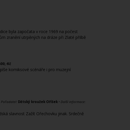
dice byla započata v roce 1969 na počest
 zranění utrpěných na dráze při Zlaté přilbě
500,-Kč
a píše komiksové scénáře i pro muzejní
•
Pořadatel:
Dětský kroužek Oříšek
•
Další informace:
ská slavnost Zažít Ořechovku jinak. Srdečně