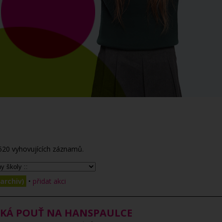
520
vyhovujících záznamů.
archiv)
•
přidat akci
SKÁ POUŤ NA HANSPAULCE