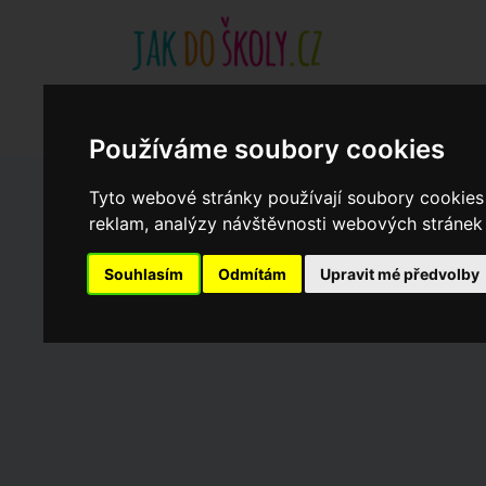
Základní školy
Aktuality
Akce
Soukromé zákl
Když potřebujete pomoci
Ročenka
cookies
Používáme soubory cookies
Tyto webové stránky používají soubory cookies 
Zápisy do ZŠ 2026/27
reklam, analýzy návštěvnosti webových stránek a
Souhlasím
Odmítám
Upravit mé předvolby
Dny otevřených dveří ZŠ