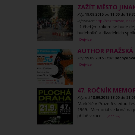
ZAŽÍT MĚSTO JINAK
Kdy:
19.09.2015
od
11:00
do
19:3
informace:
http://zazitmestojinak
Již čtvrtým rokem se bude dej
hudebníků a divadelních spolk
Dejvice
AUTHOR PRAŽSKÁ
Kdy:
19.09.2015
•
Kde:
Bechyňova 
Dejvice
47. ROČNÍK MEMO
Kdy:
od
18.09.2015
13:00
do
21.0
Markétě v Praze 6 sjedou česk
1969. Memoriál se koná na po
přilbě v roce
...
[více »»]