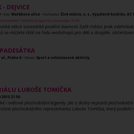
 - DEJVICE
0
•
Kde:
Mařákova ulice
•
Pořadatel:
Živé město, o. s., Vypálené koťátko, KC
.cz/index6fb7.html?post_type=locations&p=3149
vická sekce sousedské pouliční slavnosti Zažít město jinak odehrávat
ů se můžete těšit na řadu workshopů pro děti a dospělé, občerstvení, 
 PADESÁTKA
ul., Praha 6
•
Oblast:
Sport a volnočasové aktivity
RIÁLU LUBOŠE TOMÍČKA
9.2015
21:50
é i světové plochodrážní legendy. Jde o druhý nejstarší plochodrážní 
čest plochodrážního reprezentanta Luboše Tomíčka, který podlehl ná