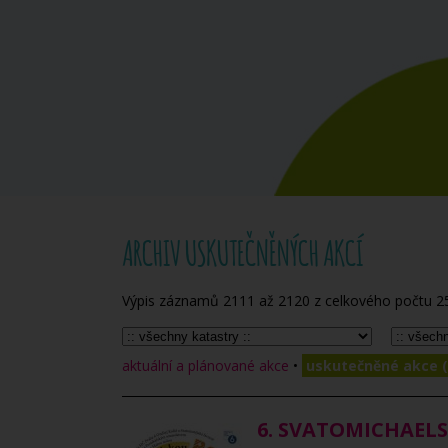
ARCHIV USKUTEČNĚNÝCH AKCÍ
Výpis záznamů
2111
až
2120
z celkového počtu
2
aktuální a plánované akce
•
uskutečněné akce (
6. SVATOMICHAEL