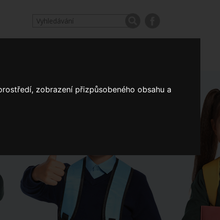
odpovědi
Výroční zprávy našich škol
Nastavení
 prostředí, zobrazení přizpůsobeného obsahu a
Koncepce školství
a