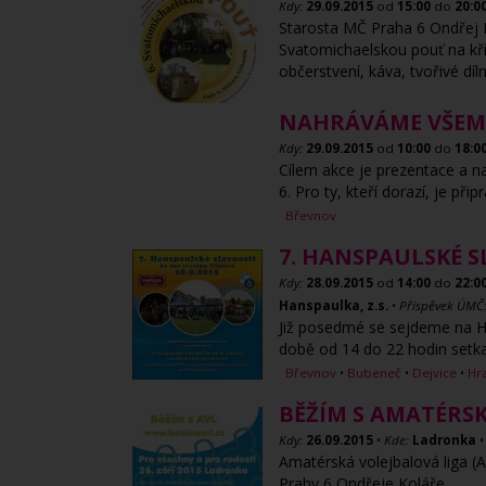
Kdy:
29.09.2015
od
15:00
do
20:0
Starosta MČ Praha 6 Ondřej 
Svatomichaelskou pouť na kří
občerstvení, káva, tvořivé díl
NAHRÁVÁME VŠEM 
Kdy:
29.09.2015
od
10:00
do
18:0
Cílem akce je prezentace a na
6. Pro ty, kteří dorazí, je př
Břevnov
7. HANSPAULSKÉ S
Kdy:
28.09.2015
od
14:00
do
22:0
Hanspaulka, z.s.
•
Příspěvek ÚMČ
Již posedmé se sejdeme na Ha
době od 14 do 22 hodin setkal
Břevnov
•
Bubeneč
•
Dejvice
•
Hr
BĚŽÍM S AMATÉRS
Kdy:
26.09.2015
•
Kde:
Ladronka
Amatérská volejbalová liga (
Prahy 6 Ondřeje Koláře.