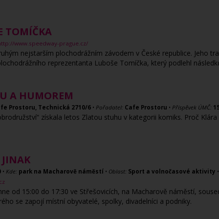
E TOMÍČKA
http://www.speedway-prague.cz/
ruhým nejstarším plochodrážním závodem v České republice. Jeho tra
ochodrážního reprezentanta Luboše Tomíčka, který podlehl následkům
OU A HUMOREM
fe Prostoru, Technická 2710/6
•
Pořadatel:
Cafe Prostoru
•
Příspěvek ÚMČ:
1
brodružství“ získala letos Zlatou stuhu v kategorii komiks. Proč Klár
 JINAK
0
•
Kde:
park na Macharově náměstí
•
Oblast:
Sport a volnočasové aktivity
cz
hne od 15:00 do 17:30 ve Střešovicích, na Macharově náměstí, soused
ého se zapojí místní obyvatelé, spolky, divadelníci a podniky.