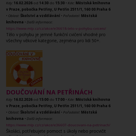
Kdy:
16.02.2026
od
14:30
do
15:30
•
Kde:
Městská knihovna
v Praze, pobočka Petřiny, U Petřin 2511/1, 160 00 Praha 6
•
Oblast:
Školství a vzdělávání
•
Pořadatel:
Městská
knihovna
•
Další informace:
https://www.mlp.cz/cz/akce/e36618-telo-v-pohybu-cviceni/
Tělo v pohybu je jemné funkční cvičení vhodné pro
všechny věkové kategorie, zejména pro lidi 50+.
DOUČOVÁNÍ NA PETŘINÁCH
Kdy:
16.02.2026
od
15:00
do
17:00
•
Kde:
Městská knihovna
v Praze, pobočka Petřiny, U Petřin 2511/1, 160 00 Praha 6
•
Oblast:
Školství a vzdělávání
•
Pořadatel:
Městská
knihovna
•
Další informace:
https://www.mlp.cz/cz/akce/e36607-doucovani-na-petrinach/
Školáci, potřebujete pomoct s úkoly nebo procvičit