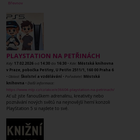
Břevnov
PLAYSTATION NA PETŘINÁCH
Kdy:
17.02.2026
od
14:30
do
16:30
•
Kde:
Městská knihovna
v Praze, pobočka Petřiny, U Petřin 2511/1, 160 00 Praha 6
•
Oblast:
Školství a vzdělávání
•
Pořadatel:
Městská
knihovna
•
Další informace:
https://www.mlp.cz/cz/akce/e36604-playstation-na-petrinach/
Ať už jste fanouškem adrenalinu, kreativity nebo
poznávání nových světů na nejnovější herní konzoli
PlayStation 5 si najdete to své.