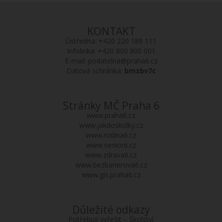
KONTAKT
Ústředna:
+420 220 189 111
Infolinka:
+420 800 800 001
E-mail:
podatelna@praha6.cz
Datová schránka:
bmzbv7c
Stránky MČ Praha 6
www.praha6.cz
www.jakdoskolky.cz
www.rodina6.cz
www.senior6.cz
www.zdrava6.cz
www.bezbarierova6.cz
www.gis.praha6.cz
Důležité odkazy
Potřebuji vyřešit – Školství