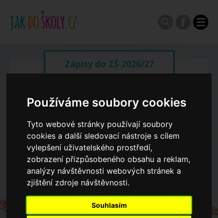
Zápisy do ZŠ 2026/27
Výroční zprávy
Používáme soubory cookies
Tyto webové stránky používají soubory
Spádové oblasti ZŠ
cookies a další sledovací nástroje s cílem
vylepšení uživatelského prostředí,
Koncepce školství
zobrazení přizpůsobeného obsahu a reklam,
analýzy návštěvnosti webových stránek a
zjištění zdroje návštěvnosti.
Dny otevřených dveří ZŠ
Souhlasím