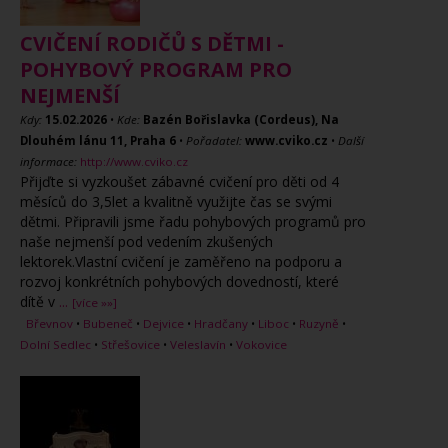
CVIČENÍ RODIČŮ S DĚTMI -
POHYBOVÝ PROGRAM PRO
NEJMENŠÍ
Kdy:
15.02.2026
•
Kde:
Bazén Bořislavka (Cordeus), Na
Dlouhém lánu 11, Praha 6
•
Pořadatel:
www.cviko.cz
•
Další
informace:
http://www.cviko.cz
Přijďte si vyzkoušet zábavné cvičení pro děti od 4
měsíců do 3,5let a kvalitně využijte čas se svými
dětmi. Připravili jsme řadu pohybových programů pro
naše nejmenší pod vedením zkušených
lektorek.Vlastní cvičení je zaměřeno na podporu a
rozvoj konkrétních pohybových dovedností, které
dítě v
...
[více »»]
Břevnov
•
Bubeneč
•
Dejvice
•
Hradčany
•
Liboc
•
Ruzyně
•
Dolní Sedlec
•
Střešovice
•
Veleslavín
•
Vokovice