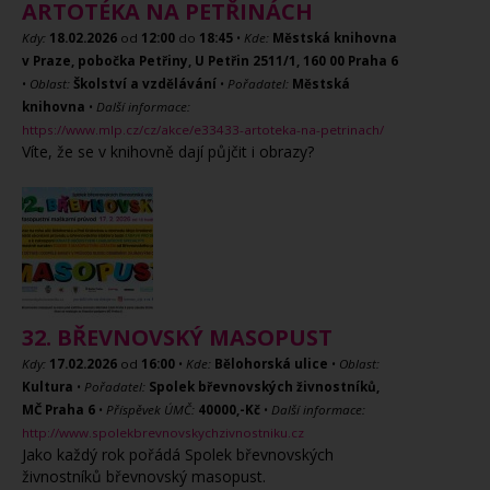
ARTOTÉKA NA PETŘINÁCH
Kdy:
18.02.2026
od
12:00
do
18:45
•
Kde:
Městská knihovna
v Praze, pobočka Petřiny, U Petřin 2511/1, 160 00 Praha 6
•
Oblast:
Školství a vzdělávání
•
Pořadatel:
Městská
knihovna
•
Další informace:
https://www.mlp.cz/cz/akce/e33433-artoteka-na-petrinach/
Víte, že se v knihovně dají půjčit i obrazy?
32. BŘEVNOVSKÝ MASOPUST
Kdy:
17.02.2026
od
16:00
•
Kde:
Bělohorská ulice
•
Oblast:
Kultura
•
Pořadatel:
Spolek břevnovských živnostníků,
MČ Praha 6
•
Příspěvek ÚMČ:
40000,-Kč
•
Další informace:
http://www.spolekbrevnovskychzivnostniku.cz
Jako každý rok pořádá Spolek břevnovských
živnostníků břevnovský masopust.