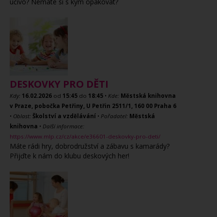
učivo? Nemáte si s kým opakovat?
DESKOVKY PRO DĚTI
Kdy:
16.02.2026
od
15:45
do
18:45
•
Kde:
Městská knihovna
v Praze, pobočka Petřiny, U Petřin 2511/1, 160 00 Praha 6
•
Oblast:
Školství a vzdělávání
•
Pořadatel:
Městská
knihovna
•
Další informace:
https://www.mlp.cz/cz/akce/e36601-deskovky-pro-deti/
Máte rádi hry, dobrodružství a zábavu s kamarády?
Přijďte k nám do klubu deskových her!