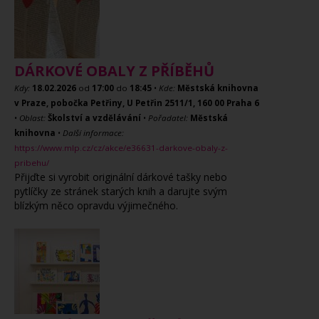
DÁRKOVÉ OBALY Z PŘÍBĚHŮ
Kdy:
18.02.2026
od
17:00
do
18:45
•
Kde:
Městská knihovna
v Praze, pobočka Petřiny, U Petřin 2511/1, 160 00 Praha 6
•
Oblast:
Školství a vzdělávání
•
Pořadatel:
Městská
knihovna
•
Další informace:
https://www.mlp.cz/cz/akce/e36631-darkove-obaly-z-
pribehu/
Přijďte si vyrobit originální dárkové tašky nebo
pytlíčky ze stránek starých knih a darujte svým
blízkým něco opravdu výjimečného.