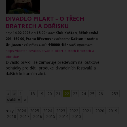
DIVADLO PILART – O TŘECH
BRATRECH A OBŘISKU
Kdy:
14.02.2026
od
15:00
•
Kde:
Klub Kaštan, Bělohorská
201, 169 00, Praha Břevnov
•
Pořadatel:
Kaštan – scéna
Unijazzu
•
Příspěvek ÚMČ:
440000,-Kč
•
Další informace:
https://kastan.cz/akce/divadlo-pilart-o-trech-bratrech-a-
obrisku/
Divadlo pilART se zaměřuje především na loutkové
pohádky pro děti, produkci divadelních festivalů a
dalších kulturních akcí.
«
«
1
....
18
19
20
21
22
23
24
25
26
....
253
další »
»
roky:
2026
2025
2024
2023
2022
2021
2020
2019
2018
2017
2016
2015
2014
2013