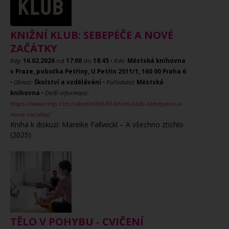
KNIŽNÍ KLUB: SEBEPÉČE A NOVÉ
ZAČÁTKY
Kdy:
16.02.2026
od
17:00
do
18:45
•
Kde:
Městská knihovna
v Praze, pobočka Petřiny, U Petřin 2511/1, 160 00 Praha 6
•
Oblast:
Školství a vzdělávání
•
Pořadatel:
Městská
knihovna
•
Další informace:
https://www.mlp.cz/cz/akce/e36630-knizni-klub-sebepece-a-
nove-zacatky/
Kniha k diskuzi: Mareike Fallwickl – A všechno ztichlo
(2025)
TĚLO V POHYBU - CVIČENÍ