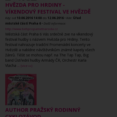
HVĚZDA PRO HRDINY -
VÍKENDOVÝ FESTIVAL VE HVĚZDĚ
Kdy:
od
10.06.2016
14:00
do
12.06.2016
•
Kde:
Úřad
městské částí Praha 6
•
Další informace:
http://www.behpropametnaroda.cz
Městská část Praha 6 Vás srdečně zve na víkendový
festival hudby s názvem Hvězda pro Hrdiny. Tento
festival nahrazuje tradiční Promenádní koncerty ve
Hvězdě a nabídne návštěvníkům známé kapely všech
žánrů. Těšit se mohou např. na The Tap Tap, Big
band Ústřední hudby Armády ČR, Orchestr Karla
Vlacha
...
[více »»]
AUTHOR PRAŽSKÝ RODINNÝ
CYKLOZÁVOD