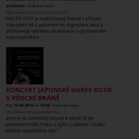
autismus
•
Další informace:
http://www.facebook.com/nautis.cz
NAUTIS FEST je multižánrový festival s přímým
zapojením lidí s autismem do organizace akce a
představuje vybranou amatérskou a profesionální
kulturní produkci.
KONCERT JAPONSKÉ HARFY KOTO
V PÍSECKÉ BRÁNĚ
Kdy:
15.06.2016
od
19:30
•
Další informace:
http://www.temperament430.cz
Zveme na slavnostní koncert k výročí 20 let
partnerství měst Praha a Kjóto s názvem "Hudba
dokáže neuvěřitelné věci".