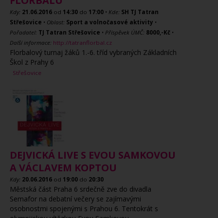
FLORBALU
Kdy:
21.06.2016
od
14:30
do
17:00
•
Kde:
SH TJ Tatran
Střešovice
•
Oblast:
Sport a volnočasové aktivity
•
Pořadatel:
TJ Tatran Střešovice
•
Příspěvek ÚMČ:
8000,-Kč
•
Další informace:
http://tatranflorbal.cz
Florbalový turnaj žáků 1.-6. tříd vybraných Základních
Škol z Prahy 6
Střešovice
DEJVICKÁ LIVE S EVOU SAMKOVOU
A VÁCLAVEM KOPTOU
Kdy:
20.06.2016
od
19:00
do
20:30
Městská část Praha 6 srdečně zve do divadla
Semafor na debatní večery se zajímavými
osobnostmi spojenými s Prahou 6. Tentokrát s