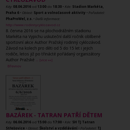
Kdy:
08.06.2016
od
13:00
do
18:30
•
Kde:
Stadion Markéta,
Praha 6
•
Oblast:
Sport a volnočasové aktivity
•
Pořadatel:
PhaProWel, z.s.
•
Další informace:
http://www.rodinnycyklozavod.cz
8. června 2016 se na plochodrážním stadionu
Markéta na Vypichu uskuteční další ročník oblíbené
sportovní akce Author Pražský rodinný cyklozávod.
Závod na kolech pro děti od 5 do 15 let i jejich
rodiče, letos již po třinácté pořádaný organizátory
Author Pražské
...
[více »»]
Břevnov
BAZÁREK - TATRAN PATŘÍ DĚTEM
Kdy:
06.06.2016
od
15:00
do
17:00
•
Kde:
SH TJ Tatran
Střešovice
•
Oblast:
Školství a vzdělávání
•
Pořadatel:
TJ