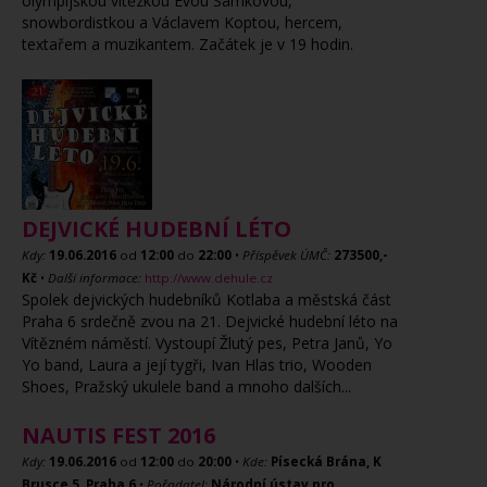
olympijskou vítězkou Evou Samkovou,
snowbordistkou a Václavem Koptou, hercem,
textařem a muzikantem. Začátek je v 19 hodin.
DEJVICKÉ HUDEBNÍ LÉTO
Kdy:
19.06.2016
od
12:00
do
22:00
•
Příspěvek ÚMČ:
273500,-
Kč
•
Další informace:
http://www.dehule.cz
Spolek dejvických hudebníků Kotlaba a městská část
Praha 6 srdečně zvou na 21. Dejvické hudební léto na
Vítězném náměstí. Vystoupí Žlutý pes, Petra Janů, Yo
Yo band, Laura a její tygři, Ivan Hlas trio, Wooden
Shoes, Pražský ukulele band a mnoho dalších...
NAUTIS FEST 2016
Kdy:
19.06.2016
od
12:00
do
20:00
•
Kde:
Písecká Brána, K
Brusce 5, Praha 6
•
Pořadatel:
Národní ústav pro