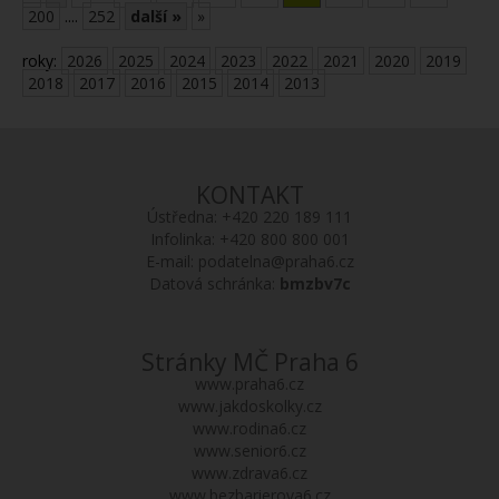
200
....
252
další »
»
roky:
2026
2025
2024
2023
2022
2021
2020
2019
2018
2017
2016
2015
2014
2013
KONTAKT
Ústředna:
+420 220 189 111
Infolinka:
+420 800 800 001
E-mail:
podatelna@praha6.cz
Datová schránka:
bmzbv7c
Stránky MČ Praha 6
www.praha6.cz
www.jakdoskolky.cz
www.rodina6.cz
www.senior6.cz
www.zdrava6.cz
www.bezbarierova6.cz