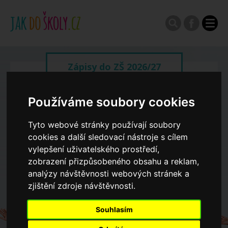
Zápisy do ZŠ 2026/27
Výroční zprávy
Používáme soubory cookies
Tyto webové stránky používají soubory
Spádové oblasti ZŠ
cookies a další sledovací nástroje s cílem
vylepšení uživatelského prostředí,
zobrazení přizpůsobeného obsahu a reklam,
Koncepce školství
analýzy návštěvnosti webových stránek a
zjištění zdroje návštěvnosti.
Dny otevřených dveří ZŠ
Souhlasím