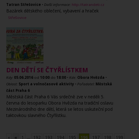
Tatran Střešovice
•
Další informace:
http://tatrandeti.cz
Bazárek dětského oblečení, vybavení a hraček
Střešovice
DEN DĚTÍ SE ČTYŘLÍSTKEM
Kdy:
05.06.2016
od
10:00
do
18:00
•
Kde:
Obora Hvězda
•
Oblast:
Sport a volnočasové aktivity
•
Pořadatel:
Městská
část Praha 6
Městská část Praha 6 Vás srdečně zve v neděli 5.
června do lesoparku Obora Hvězda na tradiční oslavu
Mezinárodního dne dětí, která se letos uskuteční pod
taktovkou slavného Čtyřlístku.
«
«
1
....
192
193
194
195
196
197
198
199