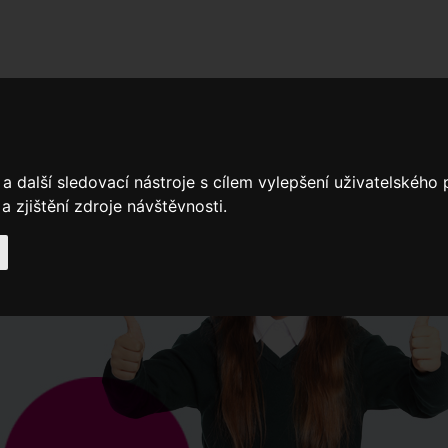
adní školy
Stavíme
Související legislativa
Nejčastější otázky + 
a další sledovací nástroje s cílem vylepšení uživatelského
Výroční zprávy
Spádové oblasti ZŠ
 zjištění zdroje návštěvnosti.
Když potřebujete pomoci
Ročenk