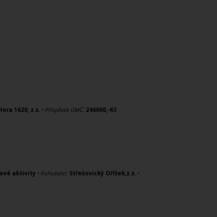
ora 1620, z.s.
•
Příspěvek ÚMČ:
246000,-Kč
ové aktivity
•
Pořadatel:
Střešovický Oříšek,z.s.
•