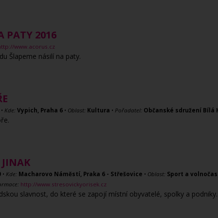
A PATY 2016
http://www.acorus.cz
odu Šlapeme násilí na paty.
ŘE
•
Kde:
Vypich, Praha 6
•
Oblast:
Kultura
•
Pořadatel:
Občanské sdružení Bílá H
ře.
 JINAK
0
•
Kde:
Macharovo Náměstí, Praka 6 - Střešovice
•
Oblast:
Sport a volnočas
formace:
http://www.stresovickyorisek.cz
kou slavnost, do které se zapojí místní obyvatelé, spolky a podniky.