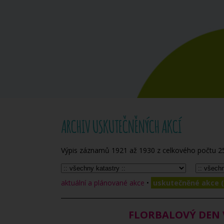
ARCHIV USKUTEČNĚNÝCH AKCÍ
Výpis záznamů
1921
až
1930
z celkového počtu
2
aktuální a plánované akce
•
uskutečněné akce (
FLORBALOVÝ DEN VE