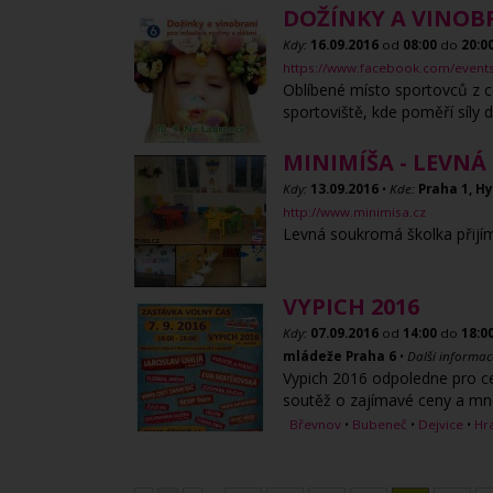
DOŽÍNKY A VINOB
Kdy:
16.09.2016
od
08:00
do
20:0
https://www.facebook.com/even
Oblíbené místo sportovců z c
sportoviště, kde poměří síly d
MINIMÍŠA - LEVN
Kdy:
13.09.2016
•
Kde:
Praha 1, H
http://www.minimisa.cz
Levná soukromá školka přijím
VYPICH 2016
Kdy:
07.09.2016
od
14:00
do
18:0
mládeže Praha 6
•
Další informac
Vypich 2016 odpoledne pro ce
soutěž o zajímavé ceny a mn
Břevnov
•
Bubeneč
•
Dejvice
•
Hr