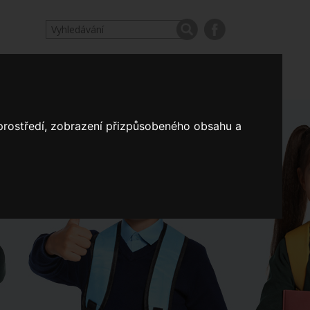
odpovědi
Výroční zprávy našich škol
Nastavení
 prostředí, zobrazení přizpůsobeného obsahu a
Koncepce školství
a