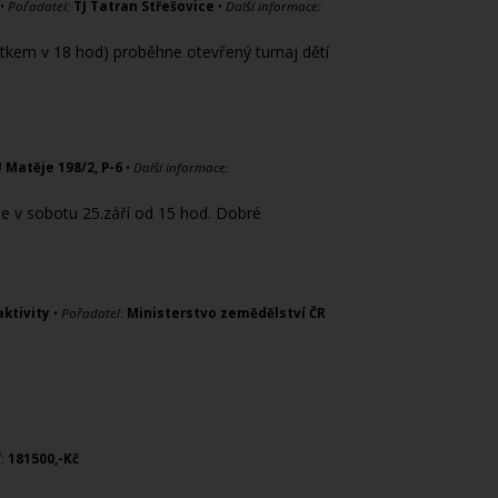
•
Pořadatel:
TJ Tatran Střešovice
•
Další informace:
átkem v 18 hod) proběhne otevřený turnaj dětí
U Matěje 198/2, P-6
•
Další informace:
ěje v sobotu 25.září od 15 hod. Dobré
aktivity
•
Pořadatel:
Ministerstvo zemědělství ČR
:
181500,-Kč