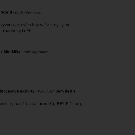
e World
•
Další informace:
 výzvou pro všechny vaše smysly, ve
é, maminky i děti.
a MiniMíša
•
Další informace:
lnočasové aktivity
•
Pořadatel:
Dům dětí a
 policie, hasičů a záchranářů, BESIP Team,