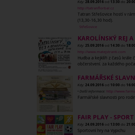
Kdy:
28.09.2016
od
13:30
do
20:0
http://tatranflorbal.cz
Tatran Střešovice hostí v rá
(13,30-16,30 hod).
Střešovice
KAROLÍNSKÝ REJ 
Kdy:
25.09.2016
od
14:30
do
18:0
http://www.matejstranti.com
Hudba a kejklíři z časů krále
občerstvení. za každého poča
FARMÁŘSKÉ SLAVN
Kdy:
24.09.2016
od
10:00
do
16:0
•
Další informace:
http://www.farma
Farmářské slavnosti pro rodi
FAIR PLAY - SPOR
Kdy:
24.09.2016
od
13:00
do
21:0
Sportovní hry na Vypichu