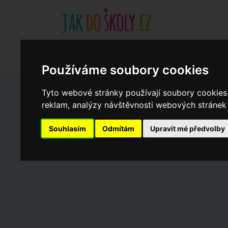
Základní školy
Aktuality
Akce
Soukromé zákl
Když potřebujete pomoci
Ročenka
cookies
Používáme soubory cookies
Tyto webové stránky používají soubory cookies 
Zápisy do ZŠ 2026/27
reklam, analýzy návštěvnosti webových stránek a
Souhlasím
Odmítám
Upravit mé předvolby
Dny otevřených dveří ZŠ