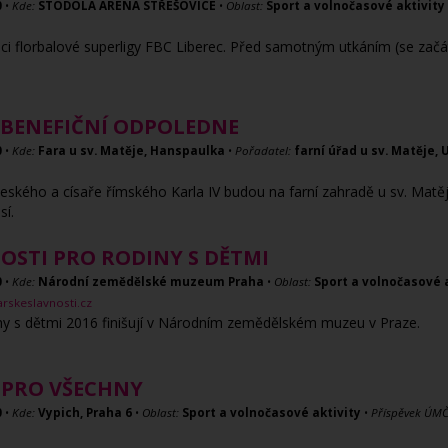
0
•
Kde:
STODOLA ARENA STŘEŠOVICE
•
Oblast:
Sport a volnočasové aktivity
mci florbalové superligy FBC Liberec. Před samotným utkáním (se zač
A BENEFIČNÍ ODPOLEDNE
0
•
Kde:
Fara u sv. Matěje, Hanspaulka
•
Pořadatel:
farní úřad u sv. Matěje, 
 českého a císaře římského Karla IV budou na farní zahradě u sv. Mat
sí.
OSTI PRO RODINY S DĚTMI
0
•
Kde:
Národní zemědělské muzeum Praha
•
Oblast:
Sport a volnočasové 
rskeslavnosti.cz
ny s dětmi 2016 finišují v Národním zemědělském muzeu v Praze.
T PRO VŠECHNY
0
•
Kde:
Vypich, Praha 6
•
Oblast:
Sport a volnočasové aktivity
•
Příspěvek ÚMČ