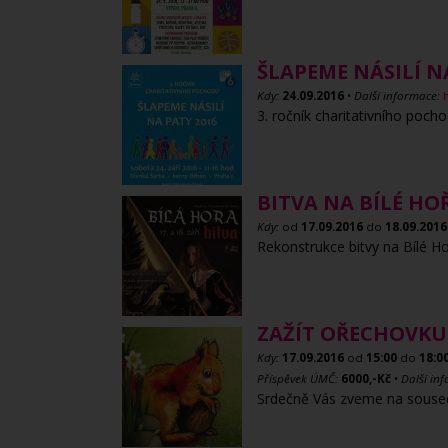
ŠLAPEME NÁSILÍ N
Kdy:
24.09.2016
•
Další informace:
3. ročník charitativního poch
BITVA NA BÍLÉ HO
Kdy:
od
17.09.2016
do
18.09.2016
Rekonstrukce bitvy na Bílé Ho
ZAŽÍT OŘECHOVKU
Kdy:
17.09.2016
od
15:00
do
18:0
Příspěvek ÚMČ:
6000,-Kč
•
Další in
Srdečně Vás zveme na souseds