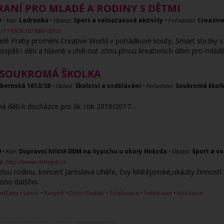
RANÍ PRO MLADÉ A RODINY S DĚTMI
0
•
Kde:
Ladronka
•
Oblast:
Sport a volnočasové aktivity
•
Pořadatel:
Creativ
ts/1748062078801892/
elé Prahy promění Creative World v pohádkové kouty, Smart stezky s
ospělí i děti a hlavně v chill-out zónu plnou kreativních dílen pro mlad
Á SOUKROMÁ ŠKOLKA
ybernská 1613/38
•
Oblast:
Školství a vzdělávání
•
Pořadatel:
Soukromá školk
á děti k docházce pro šk. rok 2016/2017. .
0
•
Kde:
Dopravní hřiště DDM na Vypichu u obory Hvězda
•
Oblast:
Sport a vo
e:
http://www.ddmp6.cz
lou rodinu, koncert Jaroslava Uhlíře, Evy Matějovské,ukázky činností
oho dalšího.
adčany
•
Liboc
•
Ruzyně
•
Dolní Sedlec
•
Střešovice
•
Veleslavín
•
Vokovice