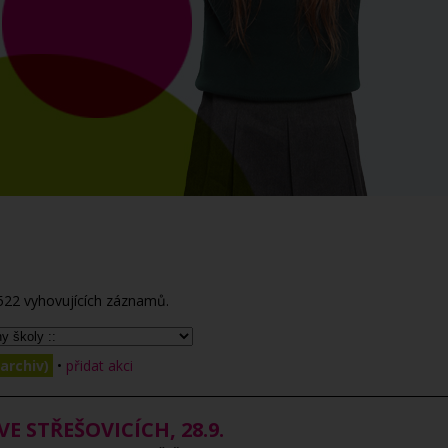
522
vyhovujících záznamů.
archiv)
•
přidat akci
 STŘEŠOVICÍCH, 28.9.