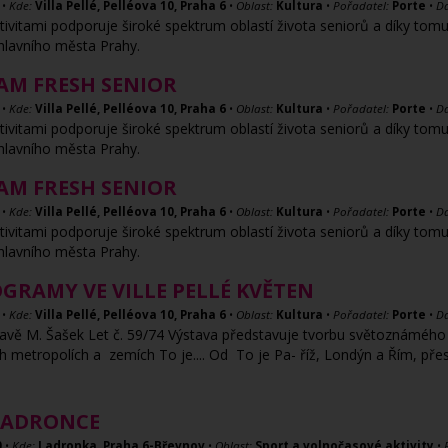
•
Kde:
Villa Pellé, Pelléova 10, Praha 6
•
Oblast:
Kultura
•
Pořadatel:
Porte
•
Da
tivitami podporuje široké spektrum oblastí života seniorů a díky tom
lavního města Prahy.
M FRESH SENIOR
•
Kde:
Villa Pellé, Pelléova 10, Praha 6
•
Oblast:
Kultura
•
Pořadatel:
Porte
•
Da
tivitami podporuje široké spektrum oblastí života seniorů a díky tom
lavního města Prahy.
M FRESH SENIOR
•
Kde:
Villa Pellé, Pelléova 10, Praha 6
•
Oblast:
Kultura
•
Pořadatel:
Porte
•
Da
tivitami podporuje široké spektrum oblastí života seniorů a díky tom
lavního města Prahy.
RAMY VE VILLE PELLÉ KVĚTEN
•
Kde:
Villa Pellé, Pelléova 10, Praha 6
•
Oblast:
Kultura
•
Pořadatel:
Porte
•
Da
vě M. Šašek Let č. 59/74 Výstava představuje tvorbu světoznámého 
 metropolích a zemích To je.... Od To je Pa- říž, Londýn a Řím, př
LADRONCE
0
•
Kde:
Ladronka, Praha 6-Břevnov
•
Oblast:
Sport a volnočasové aktivity
•