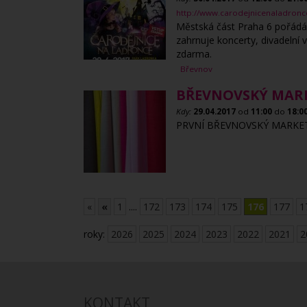
http://www.carodejnicenaladronc
Městská část Praha 6 pořádá 
zahrnuje koncerty, divadelní 
zdarma.
Břevnov
BŘEVNOVSKÝ MAR
Kdy:
29.04.2017
od
11:00
do
18:0
PRVNÍ BŘEVNOVSKÝ MARKET 29
«
«
1
....
172
173
174
175
176
177
1
roky:
2026
2025
2024
2023
2022
2021
2
KONTAKT