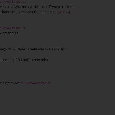
tp://www.kastan.cz
izace a výrazné rytmičnosti. Tryptych – trio
ů…bandzone.cz/freebalkanquintet;
...
[více »»]
tp://www.kastan.cz
bok.emdee.cz
oře)
•
Oblast:
Sport a volnočasové aktivity
•
orodní péčí i péčí o miminka.
alší informace:
http://www.kastan.cz