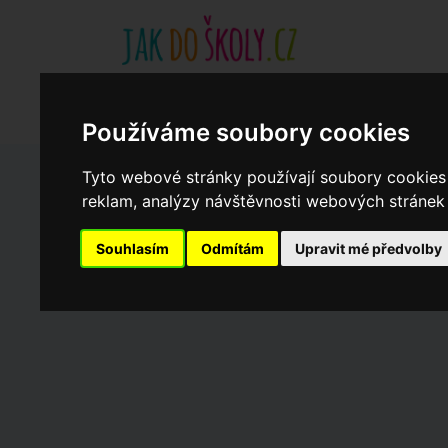
Základní školy
Aktuality
Akce
Soukromé zákl
Když potřebujete pomoci
Ročenka
cookies
Používáme soubory cookies
Tyto webové stránky používají soubory cookies 
Zápisy do ZŠ 2026/27
reklam, analýzy návštěvnosti webových stránek a
Souhlasím
Odmítám
Upravit mé předvolby
Dny otevřených dveří ZŠ