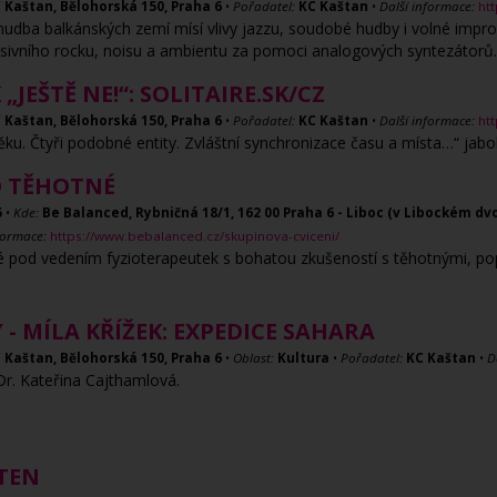
 Kaštan, Bělohorská 150, Praha 6
•
Pořadatel:
KC Kaštan
•
Další informace:
ht
hudba balkánských zemí mísí vlivy jazzu, soudobé hudby i volné improv
gresivního rocku, noisu a ambientu za pomoci analogových syntezátor
„JEŠTĚ NE!“: SOLITAIRE.SK/CZ
 Kaštan, Bělohorská 150, Praha 6
•
Pořadatel:
KC Kaštan
•
Další informace:
ht
m věku. Čtyři podobné entity. Zvláštní synchronizace času a místa…“ ja
O TĚHOTNÉ
5
•
Kde:
Be Balanced, Rybničná 18/1, 162 00 Praha 6 - Liboc (v Libockém dv
formace:
https://www.bebalanced.cz/skupinova-cviceni/
né pod vedením fyzioterapeutek s bohatou zkušeností s těhotnými, pop
 - MÍLA KŘÍŽEK: EXPEDICE SAHARA
 Kaštan, Bělohorská 150, Praha 6
•
Oblast:
Kultura
•
Pořadatel:
KC Kaštan
•
D
Dr. Kateřina Cajthamlová.
ĚTEN