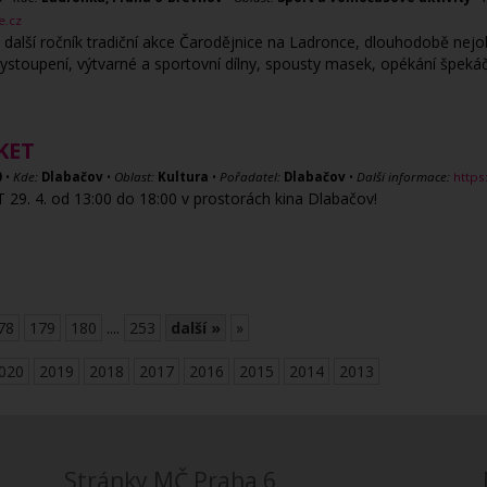
e.cz
další ročník tradiční akce Čarodějnice na Ladronce, dlouhodobě nejob
vystoupení, výtvarné a sportovní dílny, spousty masek, opékání špeká
KET
0
•
Kde:
Dlabačov
•
Oblast:
Kultura
•
Pořadatel:
Dlabačov
•
Další informace:
http
. 4. od 13:00 do 18:00 v prostorách kina Dlabačov!
78
179
180
....
253
další »
»
020
2019
2018
2017
2016
2015
2014
2013
Stránky MČ Praha 6