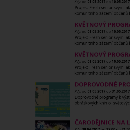
Kdy:
od
01.05.2017
do
10.05.2017
Projekt Fresh senior svými ak
komunitního zázemí občanů h
KVĚTNOVÝ PROGRA
Kdy:
od
01.05.2017
do
10.05.2017
Projekt Fresh senior svými ak
komunitního zázemí občanů h
KVĚTNOVÝ PROGRA
Kdy:
od
01.05.2017
do
10.05.2017
Projekt Fresh senior svými ak
komunitního zázemí občanů h
DOPROVODNÉ PROG
Kdy:
od
01.05.2017
do
31.05.2017
Doprovodné programy k výsta
obrázkových knih o světových
ČARODĚJNICE NA 
Kdy:
30.04.2017
od
12:00
do
21:0