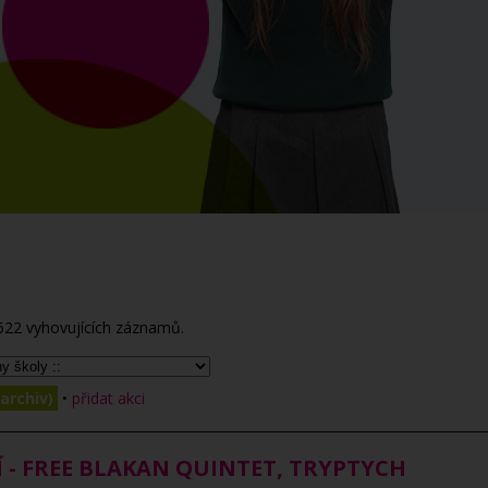
522
vyhovujících záznamů.
archiv)
•
přidat akci
Í - FREE BLAKAN QUINTET, TRYPTYCH