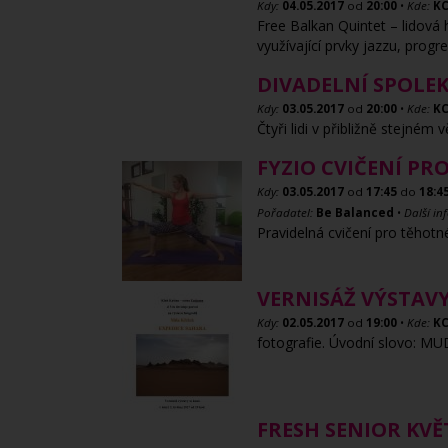
Kdy:
04.05.2017
od
20:00
•
Kde:
KC
Free Balkan Quintet – lidová 
využívající prvky jazzu, pro
DIVADELNÍ SPOLEK 
Kdy:
03.05.2017
od
20:00
•
Kde:
KC
Čtyři lidi v přibližně stejné
FYZIO CVIČENÍ PR
Kdy:
03.05.2017
od
17:45
do
18:4
Pořadatel:
Be Balanced
•
Další in
Pravidelná cvičení pro těhot
VERNISÁŽ VÝSTAVY
Kdy:
02.05.2017
od
19:00
•
Kde:
KC
fotografie. Úvodní slovo: MU
FRESH SENIOR KV