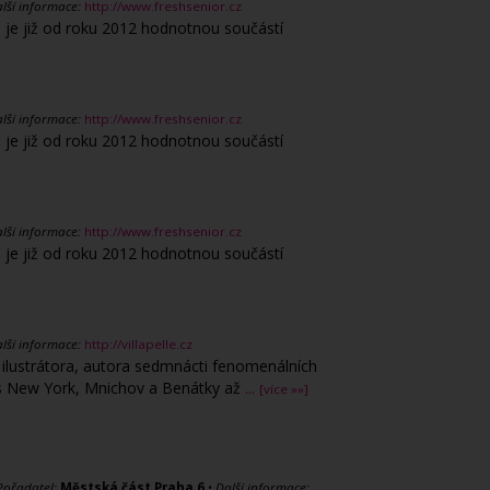
lší informace:
http://www.freshsenior.cz
u je již od roku 2012 hodnotnou součástí
lší informace:
http://www.freshsenior.cz
u je již od roku 2012 hodnotnou součástí
lší informace:
http://www.freshsenior.cz
u je již od roku 2012 hodnotnou součástí
lší informace:
http://villapelle.cz
ilustrátora, autora sedmnácti fenomenálních
es New York, Mnichov a Benátky až
...
[více »»]
Pořadatel:
Městská část Praha 6
•
Další informace: