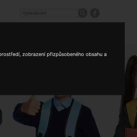
odpovědi
Výroční zprávy našich škol
Nastavení
 prostředí, zobrazení přizpůsobeného obsahu a
Koncepce školství
a