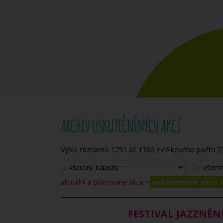
ARCHIV USKUTEČNĚNÝCH AKCÍ
Výpis záznamů
1751
až
1760
z celkového počtu
2
aktuální a plánované akce
•
uskutečněné akce (
FESTIVAL JAZZNĚN