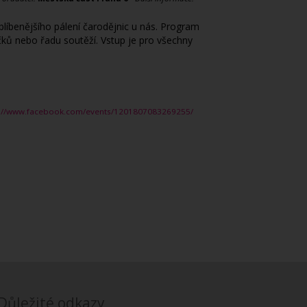
líbenějšího pálení čarodějnic u nás. Program
čků nebo řadu soutěží. Vstup je pro všechny
s://www.facebook.com/events/1201807083269255/
Důležité odkazy