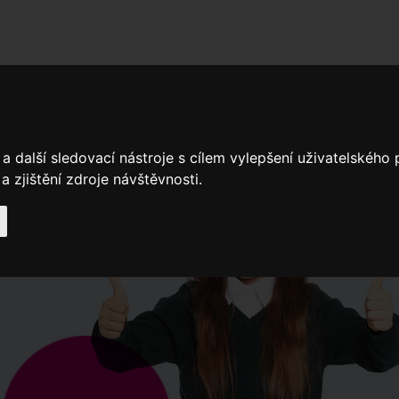
adní školy
Stavíme
Související legislativa
Nejčastější otázky + 
a další sledovací nástroje s cílem vylepšení uživatelského
Výroční zprávy
Spádové oblasti ZŠ
 zjištění zdroje návštěvnosti.
Když potřebujete pomoci
Ročenk