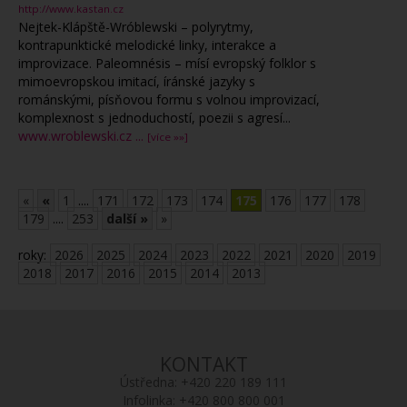
http://www.kastan.cz
Nejtek-Klápště-Wróblewski – polyrytmy,
kontrapunktické melodické linky, interakce a
improvizace. Paleomnésis – mísí evropský folklor s
mimoevropskou imitací, íránské jazyky s
románskými, písňovou formu s volnou improvizací,
komplexnost s jednoduchostí, poezii s agresí...
www.wroblewski.cz
...
[více »»]
«
«
1
....
171
172
173
174
175
176
177
178
179
....
253
další »
»
roky:
2026
2025
2024
2023
2022
2021
2020
2019
2018
2017
2016
2015
2014
2013
KONTAKT
Ústředna:
+420 220 189 111
Infolinka:
+420 800 800 001