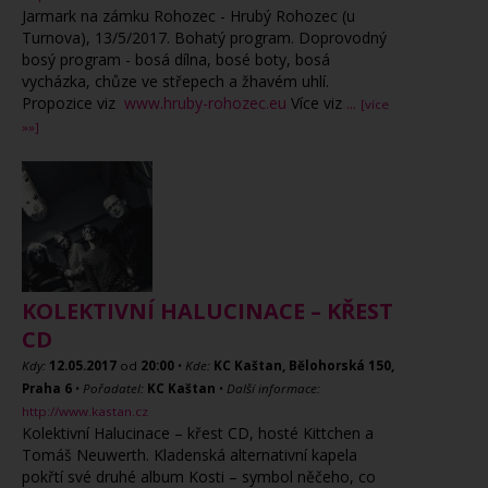
Jarmark na zámku Rohozec - Hrubý Rohozec (u
Turnova), 13/5/2017. Bohatý program. Doprovodný
bosý program - bosá dílna, bosé boty, bosá
vycházka, chůze ve střepech a žhavém uhlí.
Propozice viz
www.hruby-rohozec.eu
Více viz
...
[více
»»]
KOLEKTIVNÍ HALUCINACE – KŘEST
CD
Kdy:
12.05.2017
od
20:00
•
Kde:
KC Kaštan, Bělohorská 150,
Praha 6
•
Pořadatel:
KC Kaštan
•
Další informace:
http://www.kastan.cz
Kolektivní Halucinace – křest CD, hosté Kittchen a
Tomáš Neuwerth. Kladenská alternativní kapela
pokřtí své druhé album Kosti – symbol něčeho, co