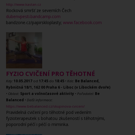
http://www.kastan.cz
Rocková smršť ze severních Čech
dubenvpesti.bandcamp.com
bandzone.cz/papirskloplasty;
www.facebook.com
FYZIO CVIČENÍ PRO TĚHOTNÉ
Kdy:
10.05.2017
od
17:45
do
18:45
•
Kde:
Be Balanced,
Rybničná 18/1, 162 00 Praha 6 - Liboc (v Libockém dvoře)
•
Oblast:
Sport a volnočasové aktivity
•
Pořadatel:
Be
Balanced
•
Další informace:
https://www.bebalanced.cz/skupinova-cviceni/
Pravidelná cvičení pro těhotné pod vedením
fyzioterapeutek s bohatou zkušeností s těhotnými,
poporodní péčí i péčí o miminka.