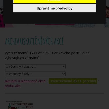
Když potřebujete pomoci
Upravit mé předvolby
Ročenka
ARCHIV USKUTEČNĚNÝCH AKCÍ
Výpis záznamů
1741
až
1750
z celkového počtu
2522
vyhovujících záznamů.
aktuální a plánované akce
•
uskutečněné akce (archiv)
•
přidat akci