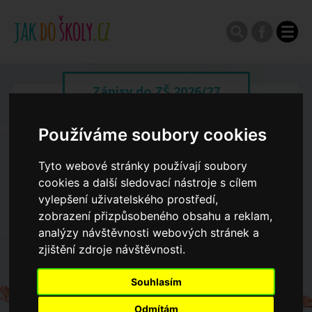
Zápisy do ZŠ 2026/27
Používáme soubory cookies
Výroční zprávy
Tyto webové stránky používají soubory
Spádové oblasti ZŠ
cookies a další sledovací nástroje s cílem
vylepšení uživatelského prostředí,
zobrazení přizpůsobeného obsahu a reklam,
Koncepce školství
analýzy návštěvnosti webových stránek a
zjištění zdroje návštěvnosti.
Dny otevřených dveří ZŠ
Souhlasím
Odmítám