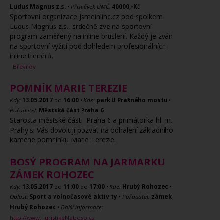
Ludus Magnus z.s.
•
Příspěvek ÚMČ:
40000,-Kč
Sportovní organizace Jsmeinline.cz pod spolkem
Ludus Magnus z.s., srdečně zve na sportovní
program zaměřený na inline bruslení. Každý je zván
na sportovní vyžití pod dohledem profesionálních
inline trenérů.
Břevnov
POMNÍK MARIE TEREZIE
Kdy:
13.05.2017
od
16:00
•
Kde:
park U Prašného mostu
•
Pořadatel:
Městská část Praha 6
Starosta městské části Praha 6 a primátorka hl. m.
Prahy si Vás dovolují pozvat na odhalení základního
kamene pomnínku Marie Terezie.
BOSÝ PROGRAM NA JARMARKU
ZÁMEK ROHOZEC
Kdy:
13.05.2017
od
11:00
do
17:00
•
Kde:
Hrubý Rohozec
•
Oblast:
Sport a volnočasové aktivity
•
Pořadatel:
zámek
Hrubý Rohozec
•
Další informace:
http://www.TuristikaNaboso.cz