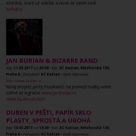
zůstává, staré už odešlo a nové se zatím rodí.
kolhal.cz
JAN BURIAN & BIZARRE BAND
Kdy:
11.05.2017
od
20:00
•
Kde:
KC Kaštan, Bělohorská 150,
Praha 6
•
Pořadatel:
KC Kaštan
•
Další informace:
http://www.kastan.cz
Nový projekt party muzikantů na pomezí hudby velmi
vážné až legrační.
www.janburian.cz
www.facebook.com
DUBEN V PEŠTI, PAPÍR SKLO
PLASTY, SPROSTÁ A UBOHÁ
Kdy:
10.05.2017
od
19:30
•
Kde:
KC Kaštan, Bělohorská 150,
Praha 6
•
Pořadatel:
KC Kaštan
•
Další informace: