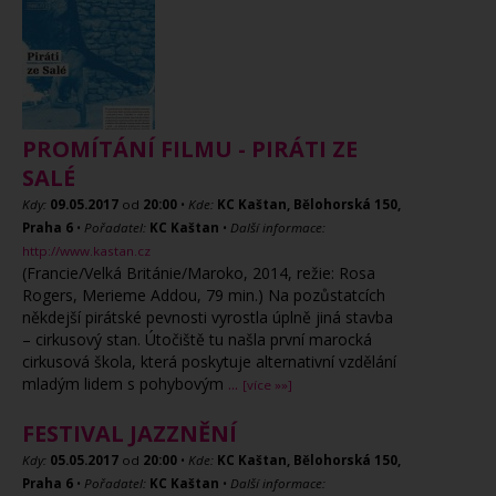
PROMÍTÁNÍ FILMU - PIRÁTI ZE
SALÉ
Kdy:
09.05.2017
od
20:00
•
Kde:
KC Kaštan, Bělohorská 150,
Praha 6
•
Pořadatel:
KC Kaštan
•
Další informace:
http://www.kastan.cz
(Francie/Velká Británie/Maroko, 2014, režie: Rosa
Rogers, Merieme Addou, 79 min.) Na pozůstatcích
někdejší pirátské pevnosti vyrostla úplně jiná stavba
– cirkusový stan. Útočiště tu našla první marocká
cirkusová škola, která poskytuje alternativní vzdělání
mladým lidem s pohybovým
...
[více »»]
FESTIVAL JAZZNĚNÍ
Kdy:
05.05.2017
od
20:00
•
Kde:
KC Kaštan, Bělohorská 150,
Praha 6
•
Pořadatel:
KC Kaštan
•
Další informace: