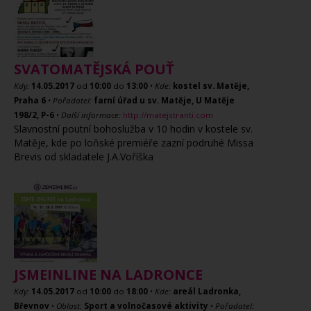
SVATOMATĚJSKÁ POUŤ
Kdy:
14.05.2017
od
10:00
do
13:00
•
Kde:
kostel sv. Matěje,
Praha 6
•
Pořadatel:
farní úřad u sv. Matěje, U Matěje
198/2, P-6
•
Další informace:
http://matejstranti.com
Slavnostní poutní bohoslužba v 10 hodin v kostele sv.
Matěje, kde po loňské premiéře zazní podruhé Missa
Brevis od skladatele J.A.Voříška
JSMEINLINE NA LADRONCE
Kdy:
14.05.2017
od
10:00
do
18:00
•
Kde:
areál Ladronka,
Břevnov
•
Oblast:
Sport a volnočasové aktivity
•
Pořadatel: