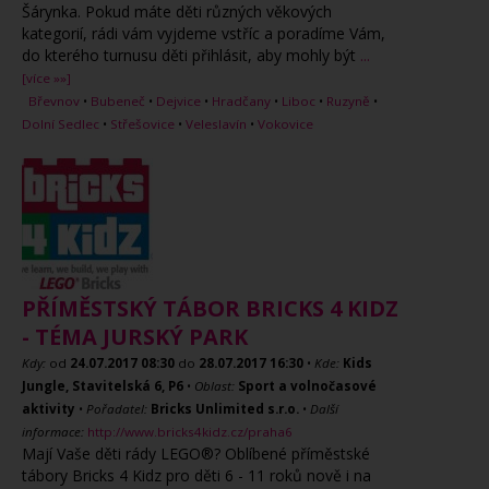
Šárynka. Pokud máte děti různých věkových
kategorií, rádi vám vyjdeme vstříc a poradíme Vám,
do kterého turnusu děti přihlásit, aby mohly být
...
[více »»]
Břevnov
•
Bubeneč
•
Dejvice
•
Hradčany
•
Liboc
•
Ruzyně
•
Dolní Sedlec
•
Střešovice
•
Veleslavín
•
Vokovice
PŘÍMĚSTSKÝ TÁBOR BRICKS 4 KIDZ
- TÉMA JURSKÝ PARK
Kdy:
od
24.07.2017
08:30
do
28.07.2017
16:30
•
Kde:
Kids
Jungle, Stavitelská 6, P6
•
Oblast:
Sport a volnočasové
aktivity
•
Pořadatel:
Bricks Unlimited s.r.o.
•
Další
informace:
http://www.bricks4kidz.cz/praha6
Mají Vaše děti rády LEGO®? Oblíbené příměstské
tábory Bricks 4 Kidz pro děti 6 - 11 roků nově i na