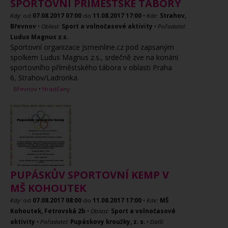
SPORTOVNÍ PŘÍMĚSTSKÉ TÁBORY
Kdy:
od
07.08.2017
07:00
do
11.08.2017
17:00
•
Kde:
Strahov,
Břevnov
•
Oblast:
Sport a volnočasové aktivity
•
Pořadatel:
Ludus Magnus z.s.
Sportovní organizace Jsmeinline.cz pod zapsaným
spolkem Ludus Magnus z.s., srdečně zve na konání
sportovního příměstského tábora v oblasti Praha
6, Strahov/Ladronka.
Břevnov
•
Hradčany
PUPÁSKŮV SPORTOVNÍ KEMP V
MŠ KOHOUTEK
Kdy:
od
07.08.2017
08:00
do
11.08.2017
17:00
•
Kde:
MŠ
Kohoutek, Fetrovská 2b
•
Oblast:
Sport a volnočasové
aktivity
•
Pořadatel:
Pupáskovy kroužky, z. s.
•
Další