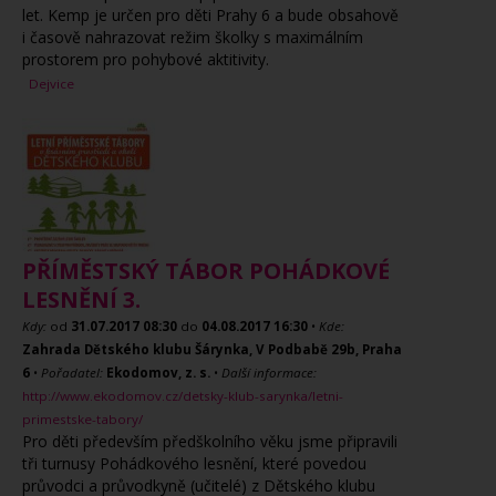
let. Kemp je určen pro děti Prahy 6 a bude obsahově
i časově nahrazovat režim školky s maximálním
prostorem pro pohybové aktitivity.
Dejvice
PŘÍMĚSTSKÝ TÁBOR POHÁDKOVÉ
LESNĚNÍ 3.
Kdy:
od
31.07.2017
08:30
do
04.08.2017
16:30
•
Kde:
Zahrada Dětského klubu Šárynka, V Podbabě 29b, Praha
6
•
Pořadatel:
Ekodomov, z. s.
•
Další informace:
http://www.ekodomov.cz/detsky-klub-sarynka/letni-
primestske-tabory/
Pro děti především předškolního věku jsme připravili
tři turnusy Pohádkového lesnění, které povedou
průvodci a průvodkyně (učitelé) z Dětského klubu