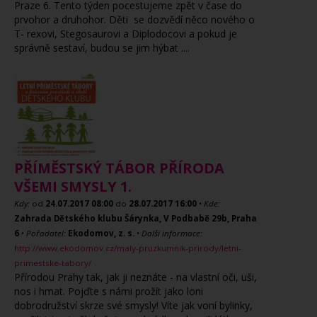
Praze 6. Tento týden pocestujeme zpět v čase do
prvohor a druhohor. Děti se dozvědí něco nového o
T- rexovi, Stegosaurovi a Diplodocovi a pokud je
správně sestaví, budou se jim hýbat ....
PŘÍMĚSTSKÝ TÁBOR PŘÍRODA
VŠEMI SMYSLY 1.
Kdy:
od
24.07.2017
08:00
do
28.07.2017
16:00
•
Kde:
Zahrada Dětského klubu Šárynka, V Podbabě 29b, Praha
6
•
Pořadatel:
Ekodomov, z. s.
•
Další informace:
http://www.ekodomov.cz/maly-pruzkumnik-prirody/letni-
primestske-tabory/
Přírodou Prahy tak, jak ji neznáte - na vlastní oči, uši,
nos i hmat. Pojďte s námi prožít jako loni
dobrodružství skrze své smysly! Víte jak voní bylinky,