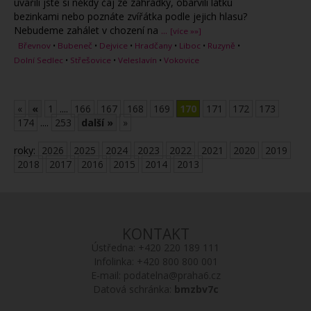
uvařili jste si někdy čaj ze zahrádky, obarvili látku
bezinkami nebo poznáte zvířátka podle jejich hlasu?
Nebudeme zahálet v chození na
...
[více »»]
Břevnov
•
Bubeneč
•
Dejvice
•
Hradčany
•
Liboc
•
Ruzyně
•
Dolní Sedlec
•
Střešovice
•
Veleslavín
•
Vokovice
«
«
1
....
166
167
168
169
170
171
172
173
174
....
253
další »
»
roky:
2026
2025
2024
2023
2022
2021
2020
2019
2018
2017
2016
2015
2014
2013
KONTAKT
Ústředna:
+420 220 189 111
Infolinka:
+420 800 800 001
E-mail:
podatelna@praha6.cz
Datová schránka:
bmzbv7c