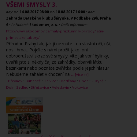
VŠEMI SMYSLY 3.
Kdy:
od
14.08.2017
08:00
do
18.08.2017
16:00
•
Kde:
Zahrada Dětského klubu Šárynka, V Podbabě 29b, Praha
6
•
Pořadatel:
Ekodomov, z. s.
•
Další informace:
http://www.ekodomov.cz/maly-pruzkumnik-prirody/letni-
primestske-tabory/
Přírodou Prahy tak, jak ji neznáte - na vlastní oči, uši,
nos i hmat. Pojďte s námi prožít jako loni
dobrodružství skrze své smysly! Víte jak voní bylinky,
uvařili jste si někdy čaj ze zahrádky, obarvili látku
bezinkami nebo poznáte zvířátka podle jejich hlasu?
Nebudeme zahálet v chození na
...
[více »»]
Břevnov
•
Bubeneč
•
Dejvice
•
Hradčany
•
Liboc
•
Ruzyně
•
Dolní Sedlec
•
Střešovice
•
Veleslavín
•
Vokovice