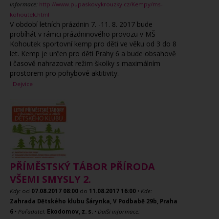
informace:
http://www.pupaskovykrouzky.cz/Kempy/ms-
kohoutek.html
V období letních prázdnin 7. -11. 8. 2017 bude
probíhát v rámci prázdninového provozu v MŠ
Kohoutek sportovní kemp pro děti ve věku od 3 do 8
let. Kemp je určen pro děti Prahy 6 a bude obsahově
i časově nahrazovat režim školky s maximálním
prostorem pro pohybové aktitivity.
Dejvice
PŘÍMĚSTSKÝ TÁBOR PŘÍRODA
VŠEMI SMYSLY 2.
Kdy:
od
07.08.2017
08:00
do
11.08.2017
16:00
•
Kde:
Zahrada Dětského klubu Šárynka, V Podbabě 29b, Praha
6
•
Pořadatel:
Ekodomov, z. s.
•
Další informace: