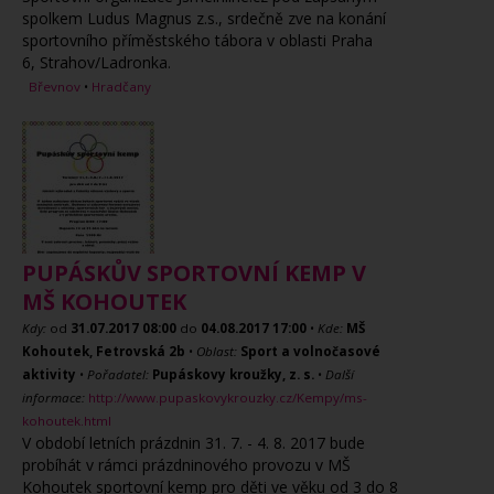
spolkem Ludus Magnus z.s., srdečně zve na konání
sportovního příměstského tábora v oblasti Praha
6, Strahov/Ladronka.
Břevnov
•
Hradčany
PUPÁSKŮV SPORTOVNÍ KEMP V
MŠ KOHOUTEK
Kdy:
od
31.07.2017
08:00
do
04.08.2017
17:00
•
Kde:
MŠ
Kohoutek, Fetrovská 2b
•
Oblast:
Sport a volnočasové
aktivity
•
Pořadatel:
Pupáskovy kroužky, z. s.
•
Další
informace:
http://www.pupaskovykrouzky.cz/Kempy/ms-
kohoutek.html
V období letních prázdnin 31. 7. - 4. 8. 2017 bude
probíhát v rámci prázdninového provozu v MŠ
Kohoutek sportovní kemp pro děti ve věku od 3 do 8