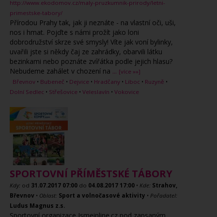
http://www.ekodomov.cz/maly-pruzkumnik-prirody/letni-
primestske-tabory/
Přírodou Prahy tak, jak ji neznáte - na vlastní oči, uši,
nos i hmat. Pojďte s námi prožít jako loni
dobrodružství skrze své smysly! Víte jak voní bylinky,
uvařili jste si někdy čaj ze zahrádky, obarvili látku
bezinkami nebo poznáte zvířátka podle jejich hlasu?
Nebudeme zahálet v chození na
...
[více »»]
Břevnov
•
Bubeneč
•
Dejvice
•
Hradčany
•
Liboc
•
Ruzyně
•
Dolní Sedlec
•
Střešovice
•
Veleslavín
•
Vokovice
SPORTOVNÍ PŘÍMĚSTSKÉ TÁBORY
Kdy:
od
31.07.2017
07:00
do
04.08.2017
17:00
•
Kde:
Strahov,
Břevnov
•
Oblast:
Sport a volnočasové aktivity
•
Pořadatel:
Ludus Magnus z.s.
Sportovní organizace Jsmeinline.cz pod zapsaným