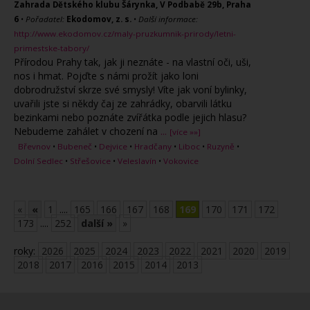
Zahrada Dětského klubu Šárynka, V Podbabě 29b, Praha
6
•
Pořadatel:
Ekodomov, z. s.
•
Další informace:
http://www.ekodomov.cz/maly-pruzkumnik-prirody/letni-
primestske-tabory/
Přírodou Prahy tak, jak ji neznáte - na vlastní oči, uši,
nos i hmat. Pojďte s námi prožít jako loni
dobrodružství skrze své smysly! Víte jak voní bylinky,
uvařili jste si někdy čaj ze zahrádky, obarvili látku
bezinkami nebo poznáte zvířátka podle jejich hlasu?
Nebudeme zahálet v chození na
...
[více »»]
Břevnov
•
Bubeneč
•
Dejvice
•
Hradčany
•
Liboc
•
Ruzyně
•
Dolní Sedlec
•
Střešovice
•
Veleslavín
•
Vokovice
«
«
1
....
165
166
167
168
169
170
171
172
173
....
252
další »
»
roky:
2026
2025
2024
2023
2022
2021
2020
2019
2018
2017
2016
2015
2014
2013