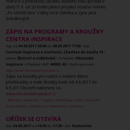
Praha 6 u příležitosti začátku školního roku pořádá v
úterý 5. 9. od 20 hodin pilotní projekci nového snímku
„Po strništi bos“ z dílny otce Zdeňka a syna Jana
Svěrákových.
ZÁPIS NA PROGRAMY A KROUŽKY
CENTRA INSPIRACE
Kdy:
od
04.09.2017
09:00
do
08.09.2017
17:00
•
Kde:
Centrum inspirace a tvořivosti, Charlese de Gaulla 18
•
Oblast:
Školství a vzdělávání
•
Pořadatel:
Občanská
inspirace
•
Příspěvek ÚMČ:
40000,-Kč
•
Další informace:
http://www.obcanskainspirace.cz
Zápis na kroužky pro rodiče s malými dětmi,
předškoláky a malé školáky bude od 4.9.2017 do
8.9.2017.Rozvrh naleznete na
www.obcanskainspirace.cz
Břevnov
•
Bubeneč
•
Dejvice
•
Hradčany
•
Liboc
•
Ruzyně
•
Dolní Sedlec
•
Střešovice
•
Veleslavín
•
Vokovice
OŘÍŠEK SE OTEVÍRÁ
Kdy:
04.09.2017
od
16:00
do
17:30
•
Kde:
Komunitní