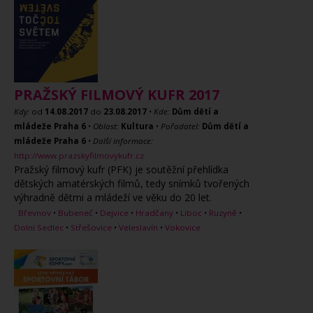
PRAŽSKÝ FILMOVÝ KUFR 2017
Kdy:
od
14.08.2017
do
23.08.2017
•
Kde:
Dům dětí a
mládeže Praha 6
•
Oblast:
Kultura
•
Pořadatel:
Dům dětí a
mládeže Praha 6
•
Další informace:
http://www.prazskyfilmovykufr.cz
Pražský filmový kufr (PFK) je soutěžní přehlídka
dětských amatérských filmů, tedy snímků tvořených
výhradně dětmi a mládeží ve věku do 20 let.
Břevnov
•
Bubeneč
•
Dejvice
•
Hradčany
•
Liboc
•
Ruzyně
•
Dolní Sedlec
•
Střešovice
•
Veleslavín
•
Vokovice