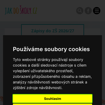
Zápisy do ZŠ 2026/27
Výroční zprávy
Používáme soubory cookies
Tyto webové stránky používají soubory
Spádové oblasti ZŠ
cookies a další sledovací nástroje s cílem
vylepšení uživatelského prostředí,
Koncepce školství
zobrazení přizpůsobeného obsahu a reklam,
analýzy návštěvnosti webových stránek a
zjištění zdroje návštěvnosti.
Dny otevřených dveří ZŠ
Souhlasím