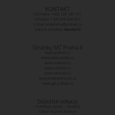
KONTAKT
Ústředna:
+420 220 189 111
Infolinka:
+420 800 800 001
E-mail:
podatelna@praha6.cz
Datová schránka:
bmzbv7c
Stránky MČ Praha 6
www.praha6.cz
www.jakdoskolky.cz
www.rodina6.cz
www.senior6.cz
www.zdrava6.cz
www.bezbarierova6.cz
www.gis.praha6.cz
Důležité odkazy
Potřebuji vyřešit – Školství
Odbor školství Prahy 6