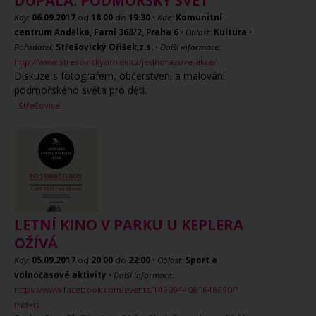
DUPALA: PODMOŘSKÝ SVĚT
Kdy:
06.09.2017
od
18:00
do
19:30
•
Kde:
Komunitní
centrum Andělka, Farní 368/2, Praha 6
•
Oblast:
Kultura
•
Pořadatel:
Střešovický Oříšek,z.s.
•
Další informace:
http://www.stresovickyorisek.cz/jednorazove-akce/
Diskuze s fotografem, občerstvení a malování
podmořského světa pro děti.
Střešovice
LETNÍ KINO V PARKU U KEPLERA
OŽÍVÁ
Kdy:
05.09.2017
od
20:00
do
22:00
•
Oblast:
Sport a
volnočasové aktivity
•
Další informace:
https://www.facebook.com/events/1450944061648690/?
fref=ts