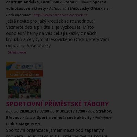
centrum Andělka, Farní 368/2, Praha 6
•
Oblast:
Sport a
volnočasové aktivity
•
Pořadatel:
Střešovický Oříšek,z.s.
•
Další informace:
http://www.stresovickyorisek.cz
Ještě nevíte pro jaký kroužek se rozhodnout?
Vezměte děti a přijďte si je vyzkoušet. Místo
odpolední herny na Vás čekají ukázky z našich
kroužků a celý tým Střešovického Oříšku, který Vám
odpoví na Vaše otázky.
Střešovice
SPORTOVNÍ PŘÍMĚSTSKÉ TÁBORY
Kdy:
od
28.08.2017
07:00
do
01.09.2017
17:00
•
Kde:
Strahov,
Břevnov
•
Oblast:
Sport a volnočasové aktivity
•
Pořadatel:
Ludus Magnus z.s.
Sportovní organizace Jsmeinline.cz pod zapsaným
spolkem Ludus Magnus z.s., srdečně zve na konání