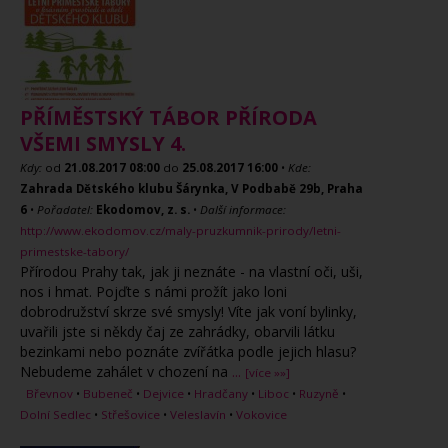
PŘÍMĚSTSKÝ TÁBOR PŘÍRODA
VŠEMI SMYSLY 4.
Kdy:
od
21.08.2017
08:00
do
25.08.2017
16:00
•
Kde:
Zahrada Dětského klubu Šárynka, V Podbabě 29b, Praha
6
•
Pořadatel:
Ekodomov, z. s.
•
Další informace:
http://www.ekodomov.cz/maly-pruzkumnik-prirody/letni-
primestske-tabory/
Přírodou Prahy tak, jak ji neznáte - na vlastní oči, uši,
nos i hmat. Pojďte s námi prožít jako loni
dobrodružství skrze své smysly! Víte jak voní bylinky,
uvařili jste si někdy čaj ze zahrádky, obarvili látku
bezinkami nebo poznáte zvířátka podle jejich hlasu?
Nebudeme zahálet v chození na
...
[více »»]
Břevnov
•
Bubeneč
•
Dejvice
•
Hradčany
•
Liboc
•
Ruzyně
•
Dolní Sedlec
•
Střešovice
•
Veleslavín
•
Vokovice