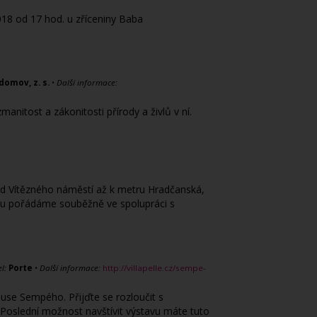
18 od 17 hod. u zříceniny Baba
domov, z. s.
•
Další informace:
itost a zákonitosti přírody a živlů v ní.
 od Vítězného náměstí až k metru Hradčanská,
erou pořádáme souběžně ve spolupráci s
l:
Porte
•
Další informace:
http://villapelle.cz/sempe-
quse Sempého. Přijďte se rozloučit s
. Poslední možnost navštívit výstavu máte tuto