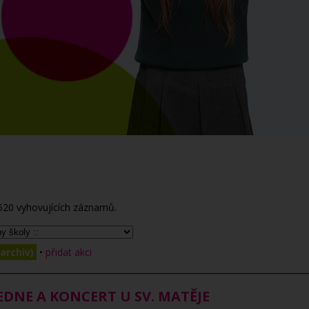
520
vyhovujících záznamů.
archiv)
•
přidat akci
DNE A KONCERT U SV. MATĚJE