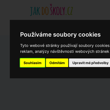
Základní školy
Aktuality
Akce
Soukromé zákl
Když potřebujete pomoci
Ročenka
cookies
Používáme soubory cookies
Tyto webové stránky používají soubory cookies 
Zápisy do ZŠ 2026/27
reklam, analýzy návštěvnosti webových stránek a
Souhlasím
Odmítám
Upravit mé předvolby
Dny otevřených dveří ZŠ