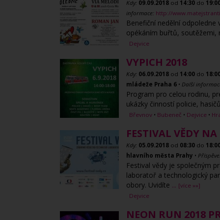
Kdy:
09.09.2018
od
14:30
do
19:0
informace:
http://www.matejstrant
Benefiční nedělní odpoledne 
opékáním buřtů, soutěžemi,
Dejvice
VYPICH 2018
Kdy:
06.09.2018
od
14:00
do
18:0
mládeže Praha 6
•
Další informac
Program pro celou rodinu, pr
ukázky činností policie, has
Břevnov
•
Bubeneč
•
Dejvice
•
Hr
FESTIVAL VĚDY N
Kdy:
05.09.2018
od
08:30
do
18:0
hlavního města Prahy
•
Příspěv
Festival vědy je společným pr
laboratoř a technologický p
obory. Uvidíte
...
[více »»]
Dejvice
NEON RUN 2018 P