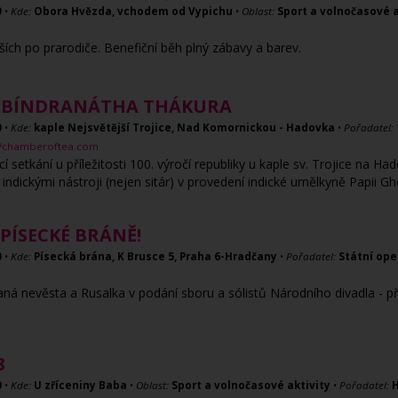
0
•
Kde:
Obora Hvězda, vchodem od Vypichu
•
Oblast:
Sport a volnočasové a
ch po prarodiče. Benefiční běh plný zábavy a barev.
RABÍNDRANÁTHA THÁKURA
0
•
Kde:
kaple Nejsvětější Trojice, Nad Komornickou - Hadovka
•
Pořadatel:
cz/chamberoftea.com
í setkání u příležitosti 100. výročí republiky u kaple sv. Trojice na 
indickými nástroji (nejen sitár) v provedení indické umělkyně Papii Gh
PÍSECKÉ BRÁNĚ!
0
•
Kde:
Písecká brána, K Brusce 5, Praha 6-Hradčany
•
Pořadatel:
Státní ope
ná nevěsta a Rusalka v podání sboru a sólistů Národního divadla - př
8
0
•
Kde:
U zříceniny Baba
•
Oblast:
Sport a volnočasové aktivity
•
Pořadatel:
H