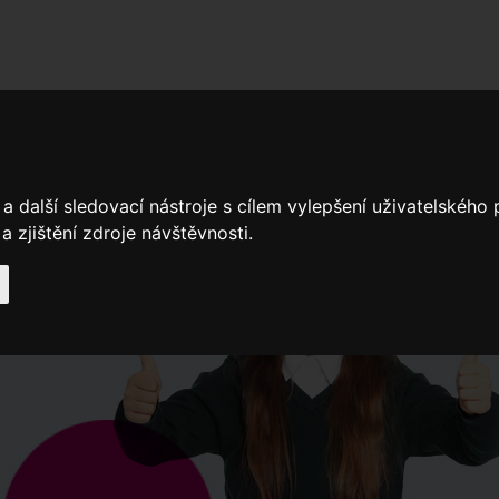
adní školy
Stavíme
Související legislativa
Nejčastější otázky + 
a další sledovací nástroje s cílem vylepšení uživatelského
Výroční zprávy
Spádové oblasti ZŠ
 zjištění zdroje návštěvnosti.
Když potřebujete pomoci
Ročenk