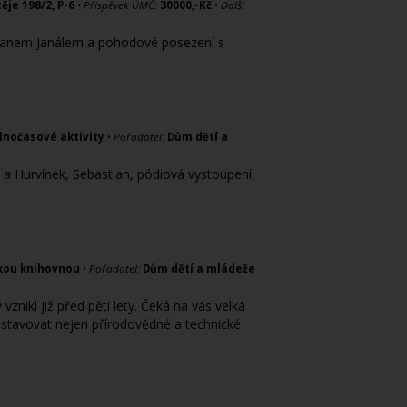
ěje 198/2, P-6
•
Příspěvek ÚMČ:
30000,-Kč
•
Další
Romanem Janálem a pohodové posezení s
lnočasové aktivity
•
Pořadatel:
Dům dětí a
 a Hurvínek, Sebastian, pódiová vystoupení,
ckou knihovnou
•
Pořadatel:
Dům dětí a mládeže
znikl již před pěti lety. Čeká na vás velká
stavovat nejen přírodovědné a technické