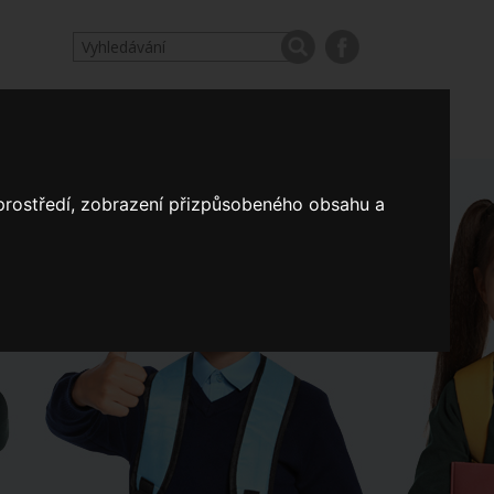
odpovědi
Výroční zprávy našich škol
Nastavení
 prostředí, zobrazení přizpůsobeného obsahu a
Koncepce školství
a