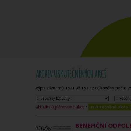
ARCHIV USKUTEČNĚNÝCH AKCÍ
Výpis záznamů
1521
až
1530
z celkového počtu
2
aktuální a plánované akce
•
uskutečněné akce (
BENEFIČNÍ ODPOLE