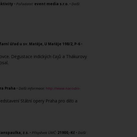
ktivity
•
Pořadatel:
event media s.r.o.
•
Další
farní úřad u sv. Matěje, U Matěje 198/2, P-6
•
Hadovce. Degustace indických čajů a Thákurovy
osal.
ra Praha
•
Další informace:
http://www.narodni-
edstavení Státní opery Praha pro děti a
anspaulka, z.s.
•
Příspěvek ÚMČ:
21900,-Kč
•
Další