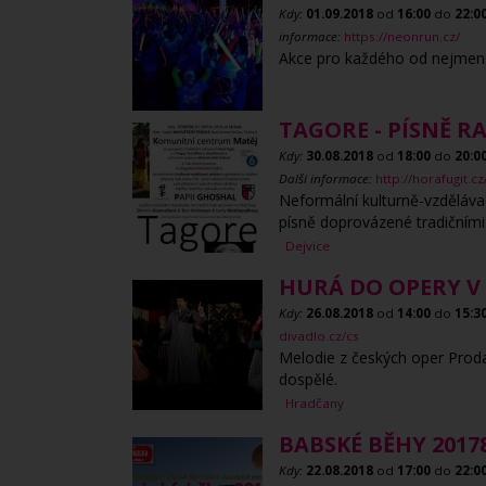
Kdy:
01.09.2018
od
16:00
do
22:0
informace:
https://neonrun.cz/
Akce pro každého od nejmenší
TAGORE - PÍSNĚ 
Kdy:
30.08.2018
od
18:00
do
20:0
Další informace:
http://horafugit.
Neformální kulturně-vzdělávac
písně doprovázené tradičními 
Dejvice
HURÁ DO OPERY V 
Kdy:
26.08.2018
od
14:00
do
15:3
divadlo.cz/cs
Melodie z českých oper Proda
dospělé.
Hradčany
BABSKÉ BĚHY 2017
Kdy:
22.08.2018
od
17:00
do
22:0