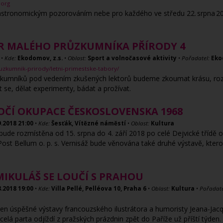
.org
astronomickým pozorováním nebe pro každého ve středu 22. srpna 20
R MALÉHO PRŮZKUMNÍKA PŘÍRODY 4
•
Kde:
Ekodomov, z.s.
•
Oblast:
Sport a volnočasové aktivity
•
Pořadatel:
Eko
zkumnik-prirody/letni-primestske-tabory/
kumníků pod vedením zkušených lektorů budeme zkoumat krásu, rozman
 se, dělat experimenty, bádat a prožívat.
ROČÍ OKUPACE ČESKOSLOVENSKA 1968
9.2018
21:00
•
Kde:
Šesťák, Vítězné náměstí
•
Oblast:
Kultura
bude rozmístěna od 15. srpna do 4. září 2018 po celé Dejvické třídě
 Post Bellum o. p. s. Vernisáž bude věnována také druhé výstavě, kt
 MIKULÁŠ SE LOUČÍ S PRAHOU
8.2018
19:00
•
Kde:
Villa Pellé, Pelléova 10, Praha 6
•
Oblast:
Kultura
•
Pořadate
týden úspěšné výstavy francouzského ilustrátora a humoristy Jeana-Jac
lá parta odjíždí z pražských prázdnin zpět do Paříže už příští týden