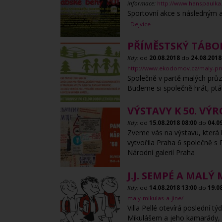
informace:
http://www.hanspaulka
Sportovní akce s následným 
Dejvice
PŘÍMĚSTSKÝ TÁBO
Kdy:
od
20.08.2018
do
24.08.2018
http://www.ekodomov.cz/maly-pru
Společně v partě malých průz
Budeme si společně hrát, ptát
VÝSTAVY K 50. VÝ
Kdy:
od
15.08.2018
08:00
do
04.0
Zveme vás na výstavu, která 
vytvořila Praha 6 společně s
Národní galerií Praha
J.J. SEMPÉ A MALÝ
Kdy:
od
14.08.2018
13:00
do
19.0
maly-mikulas-a-jine/
Villa Pellé otevírá poslední 
Mikulášem a jeho kamarády, ce