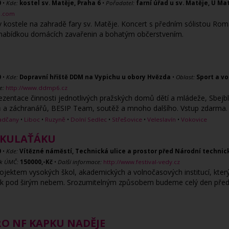
0
•
Kde:
kostel sv. Matěje, Praha 6
•
Pořadatel:
farní úřad u sv. Matěje, U Mat
i.com
v kostele na zahradě fary sv. Matěje. Koncert s předním sólistou 
 nabídkou domácích zavařenin a bohatým občerstvením.
0
•
Kde:
Dopravní hřiště DDM na Vypichu u obory Hvězda
•
Oblast:
Sport a vo
e:
http://www.ddmp6.cz
ezentace činnosti jednotlivých pražských domů dětí a mládeže, Sbejbl
ičů a záchranářů, BESIP Team, soutěž a mnoho dalšího. Vstup zdarma.
adčany
•
Liboc
•
Ruzyně
•
Dolní Sedlec
•
Střešovice
•
Veleslavín
•
Vokovice
A KULAŤÁKU
0
•
Kde:
Vítězné náměstí, Technická ulice a prostor před Národní techni
ek ÚMČ:
150000,-Kč
•
Další informace:
http://www.festival-vedy.cz
ojektem vysokých škol, akademických a volnočasových institucí, který v
ark pod širým nebem. Srozumitelným způsobem budeme celý den před
RO NF KAPKU NADĚJE