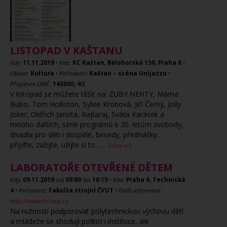
LISTOPAD V KAŠTANU
Kdy:
11.11.2019
•
Kde:
KC Kaštan, Bělohorská 150, Praha 6
•
Oblast:
Kultura
•
Pořadatel:
Kaštan – scéna Unijazzu
•
Příspěvek ÚMČ:
140000,-Kč
V listopad se můžete těšit na: ZUBY NEHTY, Máma
Bubo, Tom Holliston, Sylvie Krobová, Jiří Černý, Jolly
Joker, Oldřich Janota, Rajtaraj, Sváťa Karásek a
mnoho dalších, série programů k 30. letům svobody,
divadla pro děti i dospělé, besedy, přednášky...
přijďte, zažijte, užijte si to...
...
[více »»]
LABORATOŘE OTEVŘENÉ DĚTEM
Kdy:
09.11.2019
od
09:00
do
16:15
•
Kde:
Praha 6, Technická
4
•
Pořadatel:
Fakulta strojní ČVUT
•
Další informace:
http://www.fs.cvut.cz
Na nutnosti podporovat polytechnickou výchovu dětí
a mládeže se shodují politici i instituce, ale