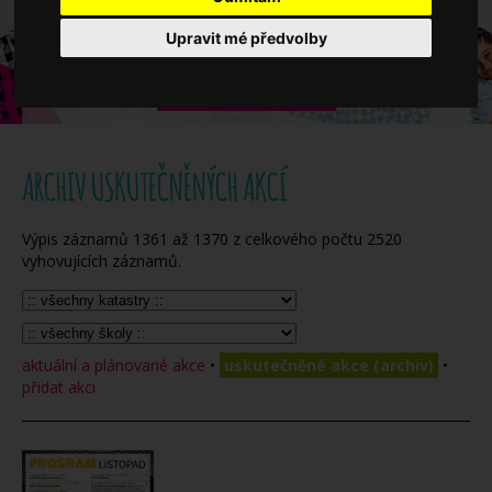
Když potřebujete pomoci
Upravit mé předvolby
Ročenka
ARCHIV USKUTEČNĚNÝCH AKCÍ
Výpis záznamů
1361
až
1370
z celkového počtu
2520
vyhovujících záznamů.
aktuální a plánované akce
•
uskutečněné akce (archiv)
•
přidat akci