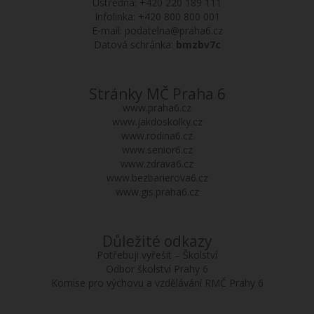
Ústředna:
+420 220 189 111
Infolinka:
+420 800 800 001
E-mail:
podatelna@praha6.cz
Datová schránka:
bmzbv7c
Stránky MČ Praha 6
www.praha6.cz
www.jakdoskolky.cz
www.rodina6.cz
www.senior6.cz
www.zdrava6.cz
www.bezbarierova6.cz
www.gis.praha6.cz
Důležité odkazy
Potřebuji vyřešit – Školství
Odbor školství Prahy 6
Komise pro výchovu a vzdělávání RMČ Prahy 6