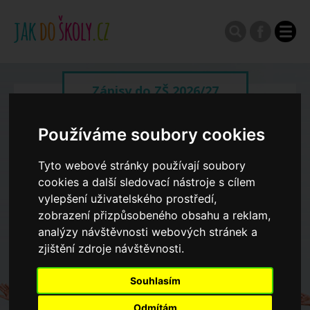
Zápisy do ZŠ 2026/27
Používáme soubory cookies
Výroční zprávy
Tyto webové stránky používají soubory
Spádové oblasti ZŠ
cookies a další sledovací nástroje s cílem
vylepšení uživatelského prostředí,
zobrazení přizpůsobeného obsahu a reklam,
Koncepce školství
analýzy návštěvnosti webových stránek a
zjištění zdroje návštěvnosti.
Dny otevřených dveří ZŠ
Souhlasím
Odmítám