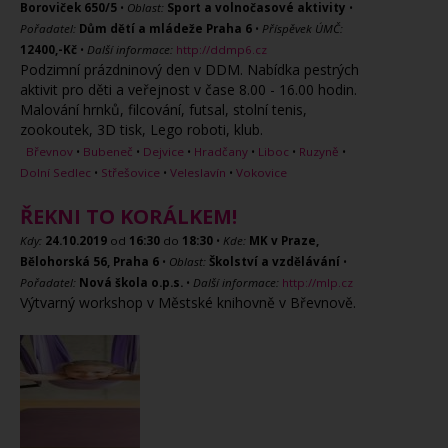
Boroviček 650/5
•
Oblast:
Sport a volnočasové aktivity
•
Pořadatel:
Dům dětí a mládeže Praha 6
•
Příspěvek ÚMČ:
12400,-Kč
•
Další informace:
http://ddmp6.cz
Podzimní prázdninový den v DDM. Nabídka pestrých
aktivit pro děti a veřejnost v čase 8.00 - 16.00 hodin.
Malování hrnků, filcování, futsal, stolní tenis,
zookoutek, 3D tisk, Lego roboti, klub.
Břevnov
•
Bubeneč
•
Dejvice
•
Hradčany
•
Liboc
•
Ruzyně
•
Dolní Sedlec
•
Střešovice
•
Veleslavín
•
Vokovice
ŘEKNI TO KORÁLKEM!
Kdy:
24.10.2019
od
16:30
do
18:30
•
Kde:
MK v Praze,
Bělohorská 56, Praha 6
•
Oblast:
Školství a vzdělávání
•
Pořadatel:
Nová škola o.p.s.
•
Další informace:
http://mlp.cz
Výtvarný workshop v Městské knihovně v Břevnově.