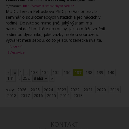
informace:
http://www.stresovickyorisek.cz
MUDr. Tereza Petrásková PhD. pro Vás připravila
seminář o sourozeneckých vztazích a jedináčcích v
rodině. Dozvíte se mimo jiné, jaký význam má
narození dalšího dítěte do rodiny, jak to může změnit
rodinnou dynamiku, jaké vazby mohou sourozenci
vytvářet mezi sebou, co to je sourozenecká rivalita.
...
[více »»]
Střešovice
«
«
1
....
133
134
135
136
137
138
139
140
141
....
252
další »
»
roky:
2026
2025
2024
2023
2022
2021
2020
2019
2018
2017
2016
2015
2014
2013
KONTAKT