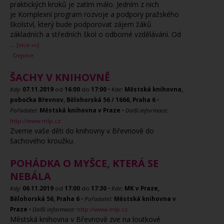
praktických kroků je zatím málo. Jedním z nich
je Komplexní program rozvoje a podpory pražského
školství, který bude podporovat zájem žáků
základních a středních škol o odborné vzdělávání. Od
...
[více »»]
Dejvice
ŠACHY V KNIHOVNĚ
Kdy:
07.11.2019
od
16:00
do
17:00
•
Kde:
Městská knihovna,
pobočka Břevnov, Bělohorská 56 / 1666, Praha 6
•
Pořadatel:
Městská knihovna v Praze
•
Další informace:
http://www.mlp.cz
Zveme vaše děti do knihovny v Břevnově do
šachového kroužku.
POHÁDKA O MYŠCE, KTERÁ SE
NEBÁLA
Kdy:
06.11.2019
od
17:00
do
17:30
•
Kde:
MK v Praze,
Bělohorská 56, Praha 6
•
Pořadatel:
Městská knihovna v
Praze
•
Další informace:
http://www.mlp.cz
Městská knihovna v Břevnově zve na loutkové