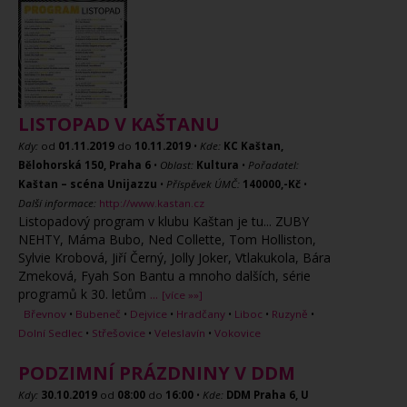
LISTOPAD V KAŠTANU
Kdy:
od
01.11.2019
do
10.11.2019
•
Kde:
KC Kaštan,
Bělohorská 150, Praha 6
•
Oblast:
Kultura
•
Pořadatel:
Kaštan – scéna Unijazzu
•
Příspěvek ÚMČ:
140000,-Kč
•
Další informace:
http://www.kastan.cz
Listopadový program v klubu Kaštan je tu... ZUBY
NEHTY, Máma Bubo, Ned Collette, Tom Holliston,
Sylvie Krobová, Jiří Černý, Jolly Joker, Vtlakukola, Bára
Zmeková, Fyah Son Bantu a mnoho dalších, série
programů k 30. letům
...
[více »»]
Břevnov
•
Bubeneč
•
Dejvice
•
Hradčany
•
Liboc
•
Ruzyně
•
Dolní Sedlec
•
Střešovice
•
Veleslavín
•
Vokovice
PODZIMNÍ PRÁZDNINY V DDM
Kdy:
30.10.2019
od
08:00
do
16:00
•
Kde:
DDM Praha 6, U