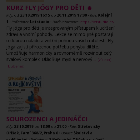
KURZ FLY JÓGY PRO DĚTI ☻
Kdy:
od
23.10.2019
16:15
do
20.11.2019
17:00
•
Kde:
Kolejní
1
•
Pořadatel:
Letstudio
•
Další informace:
https://letstudio.cz/
Fly jóga pro děti je integrovaným přístupem k udržení
zdraví a vnitřní pohody. Lekce se mimo jiné postarají
o dobrou náladu a vnitřní pohodu vašich ratolestí. Fly
jóga zajistí přirozenou potřebu pohybu dítěte.
Umožňuje harmonicky a rovnoměrně rozvinout celý
svalový komplex. Uklidňuje mysl a nervový
...
[více »»]
Bubeneč
SOUROZENCI A JEDINÁČCI
Kdy:
23.10.2019
od
18:00
do
21:00
•
Kde:
Střešovický
Oříšek, Farní 368/2, Praha 6
•
Oblast:
Školství a
vzdělávání
•
Pořadatel:
Střešovický Oříšek,z.s.
•
Další