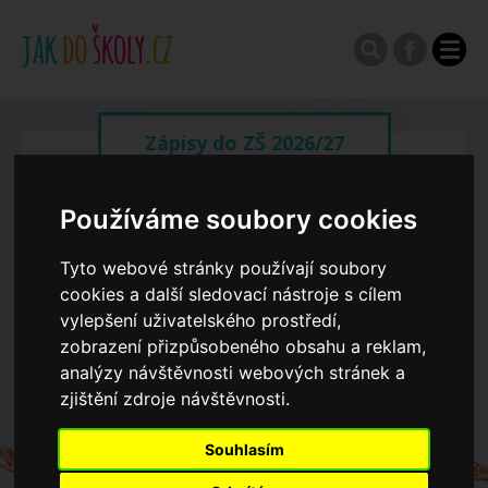
Zápisy do ZŠ 2026/27
Výroční zprávy
Používáme soubory cookies
Tyto webové stránky používají soubory
Spádové oblasti ZŠ
cookies a další sledovací nástroje s cílem
vylepšení uživatelského prostředí,
zobrazení přizpůsobeného obsahu a reklam,
Koncepce školství
analýzy návštěvnosti webových stránek a
zjištění zdroje návštěvnosti.
Dny otevřených dveří ZŠ
Souhlasím