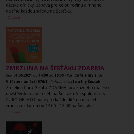
dětské dílničky, zábava pro celou rodinu a mnoho
dalšího každou středu na Šesťáku.
Dejvice
ZMRZLINA NA ŠESŤÁKU ZDARMA
Kdy:
01.06.2021
od
14:00
do
18:00
•
Kde:
Café a hry s.r.o.
Vítězné náměstí 576/1
•
Pořadatel:
cafe a hry Šesťák
Zmrzlina Puro Gelato ZDARMA pro každého malého
návštěvníka na den dětí na Šesťáku. Ve spolupráci s
PURO GELATO bude pro každé dítě na den dětí
zmrzlina zdarma od 14:00 - 18:00 na Šesťáku.
Dejvice