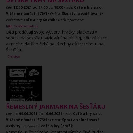
DĚTSKÉ TRHY NA ŠESŤÁKU
Kdy:
12.06.2021
od
14:00
do
18:00
•
Kde:
Café a hry s.r.o.
Vítězné náměstí 576/1
•
Oblast:
Školství a vzdělávání
•
Pořadatel:
cafe a hry Šesťák
•
Další informace:
http://cafesestak.cz
Děti prodávají svoje výtvory, hračky, sladkosti v
sobotu na Šesťáku. Malování na obličej, dětská disco
a mnoho dalšího čeká na všechny děti v sobotu na
Šesťáku.
Dejvice
ŘEMESLNÝ JARMARK NA ŠESŤÁKU
Kdy:
od
09.06.2021
do
16.06.2021
•
Kde:
Café a hry s.r.o.
Vítězné náměstí 576/1
•
Oblast:
Sport a volnočasové
aktivity
•
Pořadatel:
cafe a hry Šesťák
Řemesla, ruční výroba, kreativní výroby, živá hudba,