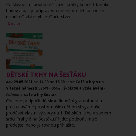
Po slavnostní poutní mši zazní krátký koncert barokní
hudby a pak je připraveno nejen pro děti autorské
divadlo O zlaté rybce. Občerstvení.
Dejvice
DĚTSKÉ TRHY NA ŠESŤÁKU
Kdy:
29.05.2021
od
14:00
do
18:00
•
Kde:
Café a hry s.r.o.
Vítězné náměstí 576/1
•
Oblast:
Školství a vzdělávání
•
Pořadatel:
cafe a hry Šesťák
Chceme podpořit dětskou finanční gramotnost a
proto dáváme prostor našim dětem si vyzkoušet
prodávat vlastní výtvory na 1. Dětském trhu v samém
srdci Prahy 6 na Šesťáku.Přijdťe podpořit malé
prodejce, nebo je rovnou přihlašte.