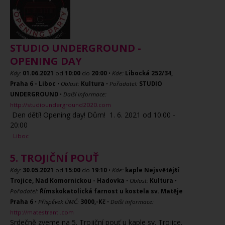
STUDIO UNDERGROUND -
OPENING DAY
Kdy:
01.06.2021
od
10:00
do
20:00
•
Kde:
Libocká 252/34,
Praha 6 - Liboc
•
Oblast:
Kultura
•
Pořadatel:
STUDIO
UNDERGROUND
•
Další informace:
http://studiounderground2020.com
Den dětí! Opening day! Dům! 1. 6. 2021 od 10:00 -
20:00
Liboc
5. TROJIČNÍ POUŤ
Kdy:
30.05.2021
od
15:00
do
19:10
•
Kde:
kaple Nejsvětější
Trojice, Nad Komornickou - Hadovka
•
Oblast:
Kultura
•
Pořadatel:
Římskokatolická farnost u kostela sv. Matěje
Praha 6
•
Příspěvek ÚMČ:
3000,-Kč
•
Další informace:
http://matestranti.com
Srdečně zveme na 5. Trojiční pouť u kaple sv. Trojice.