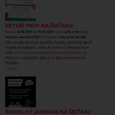
DĚTSKÉ TRHY NA ŠESŤÁKU
Kdy:
od
26.06.2021
do
05.07.2021
•
Kde:
Café a hry s.r.o.
Vítězné náměstí 576/1
•
Pořadatel:
cafe a hry Šesťák
Děti prodávají svoje výrobky, hračky, dobrůtky apod.
Přijďte je podpořit, nebo je rovnou i přihlašte na e-
mail:
m.schovancova{zavináč}seznam{tečka}cz
a
můžou si vyzkoušet jaké je to být prodejcem na
Šesťáku.
Dejvice
ŘEMESLNÝ JARMARK NA ŠESŤÁKU