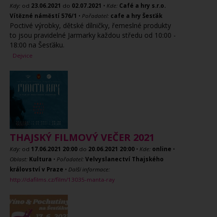
Kdy:
od
23.06.2021
do
02.07.2021
•
Kde:
Café a hry s.r.o.
Vítězné náměstí 576/1
•
Pořadatel:
cafe a hry Šesťák
Poctivé výrobky, dětské dílničky, řemeslné produkty
to jsou pravidelné Jarmarky každou středu od 10:00 -
18:00 na Šesťáku.
Dejvice
THAJSKÝ FILMOVÝ VEČER 2021
Kdy:
od
17.06.2021
20:00
do
20.06.2021
20:00
•
Kde:
online
•
Oblast:
Kultura
•
Pořadatel:
Velvyslanectví Thajského
království v Praze
•
Další informace:
http://dafilms.cz/film/13035-manta-ray