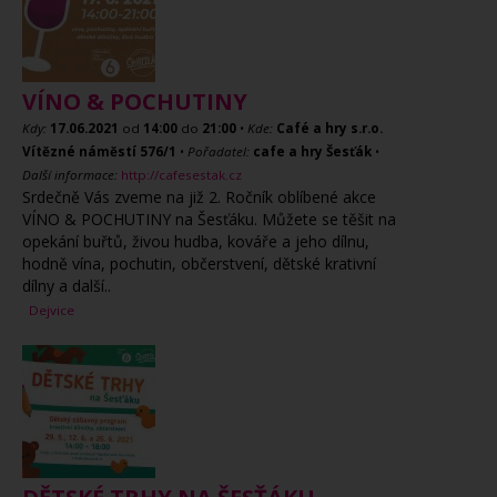
VÍNO & POCHUTINY
Kdy:
17.06.2021
od
14:00
do
21:00
•
Kde:
Café a hry s.r.o.
Vítězné náměstí 576/1
•
Pořadatel:
cafe a hry Šesťák
•
Další informace:
http://cafesestak.cz
Srdečně Vás zveme na již 2. Ročník oblíbené akce
VÍNO & POCHUTINY na Šesťáku. Můžete se těšit na
opekání buřtů, živou hudba, kováře a jeho dílnu,
hodně vína, pochutin, občerstvení, dětské krativní
dílny a další..
Dejvice