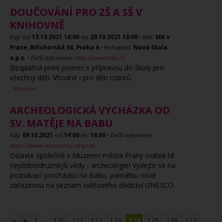
DOUČOVÁNÍ PRO ZŠ A SŠ V
KNIHOVNĚ
Kdy:
od
13.10.2021
16:00
do
20.10.2021
18:00
•
Kde:
MK v
Praze, Bělohorská 56, Praha 6
•
Pořadatel:
Nová škola
o.p.s.
•
Další informace:
http://www.mlp.cz
Bezplatná první pomoc s přípravou do školy pro
všechny děti. Vhodné i pro děti cizinců.
Břevnov
ARCHEOLOGICKÁ VYCHÁZKA OD
SV. MATĚJE NA BABU
Kdy:
09.10.2021
od
14:00
do
16:00
•
Další informace:
https://www.muzeumprahy.cz/
Oslavte společně s Muzeem města Prahy svátek té
nejdobrodružnější vědy - archeologie! Vydejte se na
poznávací procházku na Babu, památku nově
zařazenou na seznam světového dědictví UNESCO.
«
«
1
....
120
121
122
123
124
125
126
127