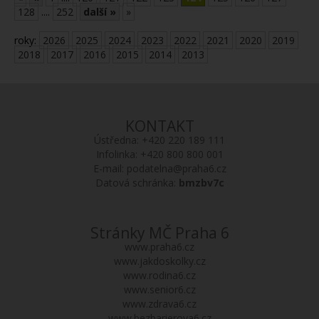
128
....
252
další »
»
roky:
2026
2025
2024
2023
2022
2021
2020
2019
2018
2017
2016
2015
2014
2013
KONTAKT
Ústředna:
+420 220 189 111
Infolinka:
+420 800 800 001
E-mail:
podatelna@praha6.cz
Datová schránka:
bmzbv7c
Stránky MČ Praha 6
www.praha6.cz
www.jakdoskolky.cz
www.rodina6.cz
www.senior6.cz
www.zdrava6.cz
www.bezbarierova6.cz