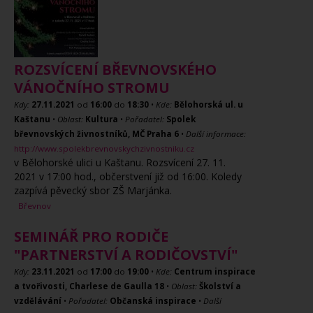
ROZSVÍCENÍ BŘEVNOVSKÉHO
VÁNOČNÍHO STROMU
Kdy:
27.11.2021
od
16:00
do
18:30
•
Kde:
Bělohorská ul. u
Kaštanu
•
Oblast:
Kultura
•
Pořadatel:
Spolek
břevnovských živnostníků, MČ Praha 6
•
Další informace:
http://www.spolekbrevnovskychzivnostniku.cz
v Bělohorské ulici u Kaštanu. Rozsvícení 27. 11.
2021 v 17:00 hod., občerstvení již od 16:00. Koledy
zazpívá pěvecký sbor ZŠ Marjánka.
Břevnov
SEMINÁŘ PRO RODIČE
"PARTNERSTVÍ A RODIČOVSTVÍ"
Kdy:
23.11.2021
od
17:00
do
19:00
•
Kde:
Centrum inspirace
a tvořivosti, Charlese de Gaulla 18
•
Oblast:
Školství a
vzdělávání
•
Pořadatel:
Občanská inspirace
•
Další