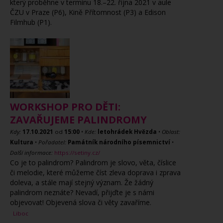
který proběhne v termínu 18.–22. října 2021 v aule
ČZU v Praze (P6), Kině Přítomnost (P3) a Edison
Filmhub (P1).
WORKSHOP PRO DĚTI:
ZAVAŘUJEME PALINDROMY
Kdy:
17.10.2021
od
15:00
•
Kde:
letohrádek Hvězda
•
Oblast:
Kultura
•
Pořadatel:
Památník národního písemnictví
•
Další informace:
https://setiny.cz/
Co je to palindrom? Palindrom je slovo, věta, číslice
či melodie, které můžeme číst zleva doprava i zprava
doleva, a stále mají stejný význam. Že žádný
palindrom neznáte? Nevadí, přijďte je s námi
objevovat! Objevená slova či věty zavaříme.
Liboc