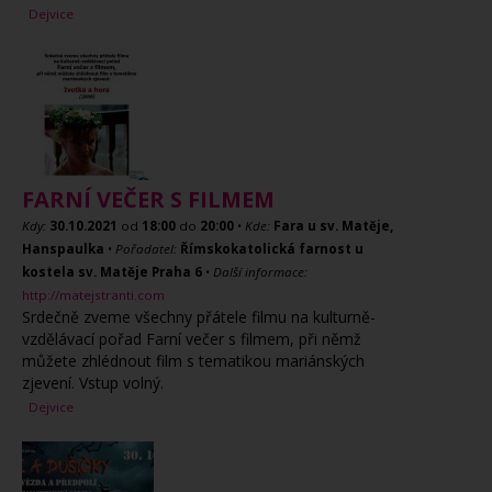
Dejvice
FARNÍ VEČER S FILMEM
Kdy:
30.10.2021
od
18:00
do
20:00
•
Kde:
Fara u sv. Matěje,
Hanspaulka
•
Pořadatel:
Římskokatolická farnost u
kostela sv. Matěje Praha 6
•
Další informace:
http://matejstranti.com
Srdečně zveme všechny přátele filmu na kulturně-
vzdělávací pořad Farní večer s filmem, při němž
můžete zhlédnout film s tematikou mariánských
zjevení. Vstup volný.
Dejvice