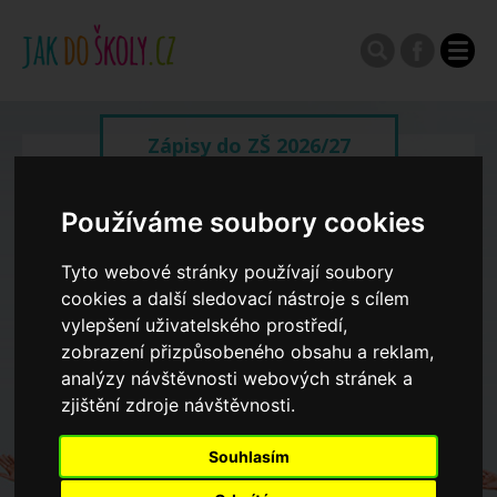
Zápisy do ZŠ 2026/27
Výroční zprávy
Používáme soubory cookies
Tyto webové stránky používají soubory
Spádové oblasti ZŠ
cookies a další sledovací nástroje s cílem
vylepšení uživatelského prostředí,
zobrazení přizpůsobeného obsahu a reklam,
Koncepce školství
analýzy návštěvnosti webových stránek a
zjištění zdroje návštěvnosti.
Dny otevřených dveří ZŠ
Souhlasím