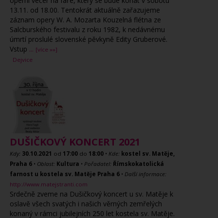
operní večer na faře, který se bude konat v sobotu
13.11. od 18.00. Tentokrát aktuálně zařazujeme
záznam opery W. A. Mozarta Kouzelná flétna ze
Salcburského festivalu z roku 1982, k nedávnému
úmrtí proslulé slovenské pěvkyně Edity Gruberové.
Vstup
...
[více »»]
Dejvice
DUŠIČKOVÝ KONCERT 2021
Kdy:
30.10.2021
od
17:00
do
18:00
•
Kde:
kostel sv. Matěje,
Praha 6
•
Oblast:
Kultura
•
Pořadatel:
Římskokatolická
farnost u kostela sv. Matěje Praha 6
•
Další informace:
http://www.matejstranti.com
Srdečně zveme na Dušičkový koncert u sv. Matěje k
oslavě všech svatých i našich věrných zemřelých
konaný v rámci jubilejních 250 let kostela sv. Matěje.