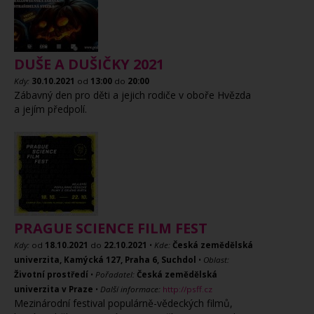
DUŠE A DUŠIČKY 2021
Kdy:
30.10.2021
od
13:00
do
20:00
Zábavný den pro děti a jejich rodiče v oboře Hvězda
a jejím předpolí.
PRAGUE SCIENCE FILM FEST
Kdy:
od
18.10.2021
do
22.10.2021
•
Kde:
Česká zemědělská
univerzita, Kamýcká 127, Praha 6, Suchdol
•
Oblast:
Životní prostředí
•
Pořadatel:
Česká zemědělská
univerzita v Praze
•
Další informace:
http://psff.cz
Mezinárodní festival populárně-vědeckých filmů,