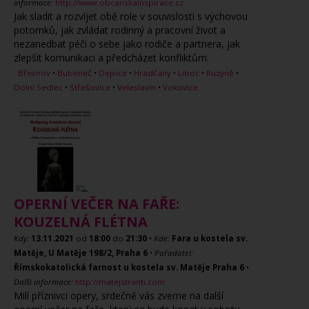
informace:
http://www.obcanskainspirace.cz
Jak sladit a rozvíjet obě role v souvislosti s výchovou
potomků, jak zvládat rodinný a pracovní život a
nezanedbat péči o sebe jako rodiče a partnera, jak
zlepšit komunikaci a předcházet konfliktům.
Břevnov
•
Bubeneč
•
Dejvice
•
Hradčany
•
Liboc
•
Ruzyně
•
Dolní Sedlec
•
Střešovice
•
Veleslavín
•
Vokovice
OPERNÍ VEČER NA FAŘE:
KOUZELNÁ FLÉTNA
Kdy:
13.11.2021
od
18:00
do
21:30
•
Kde:
Fara u kostela sv.
Matěje, U Matěje 198/2, Praha 6
•
Pořadatel:
Římskokatolická farnost u kostela sv. Matěje Praha 6
•
Další informace:
http://matejstranti.com
Milí příznivci opery, srdečně vás zveme na další