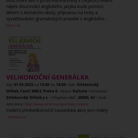
doučování dětí v prostředí knihovny v Dejvicích.Hlavní
náplní doučování anglického jazyka bude pomoci
dětem s domácími úkoly, přípravou na testy a
vysvětlováním gramatických pravidel z anglického
...
[více »»]
VELIKONOČNÍ GENERÁLKA
Kdy:
01.04.2023
od
15:00
do
18:00
•
Kde:
Střešovický
Oříšek, Farní 368/2, Praha 6
•
Oblast:
Kultura
•
Pořadatel:
Střešovický Oříšek,z.s.
•
Příspěvek ÚMČ:
20000,-Kč
•
Další
informace:
http://www.stresovickyorisek.cz/akce
tradiční předvelikonoční sousedská akce pro rodiny
Střešovice