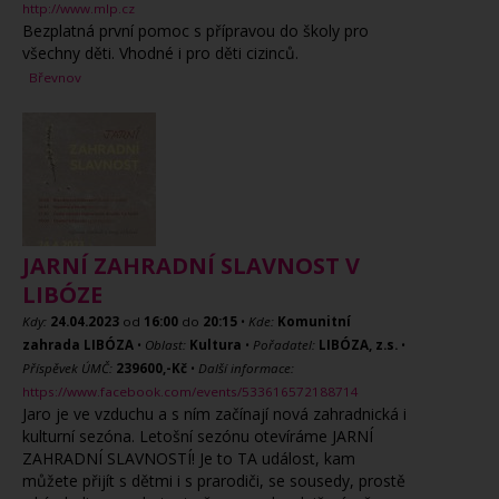
http://www.mlp.cz
Bezplatná první pomoc s přípravou do školy pro
všechny děti. Vhodné i pro děti cizinců.
Břevnov
JARNÍ ZAHRADNÍ SLAVNOST V
LIBÓZE
Kdy:
24.04.2023
od
16:00
do
20:15
•
Kde:
Komunitní
zahrada LIBÓZA
•
Oblast:
Kultura
•
Pořadatel:
LIBÓZA, z.s.
•
Příspěvek ÚMČ:
239600,-Kč
•
Další informace:
https://www.facebook.com/events/533616572188714
Jaro je ve vzduchu a s ním začínají nová zahradnická i
kulturní sezóna. Letošní sezónu otevíráme JARNÍ
ZAHRADNÍ SLAVNOSTÍ! Je to TA událost, kam
můžete přijít s dětmi i s prarodiči, se sousedy, prostě