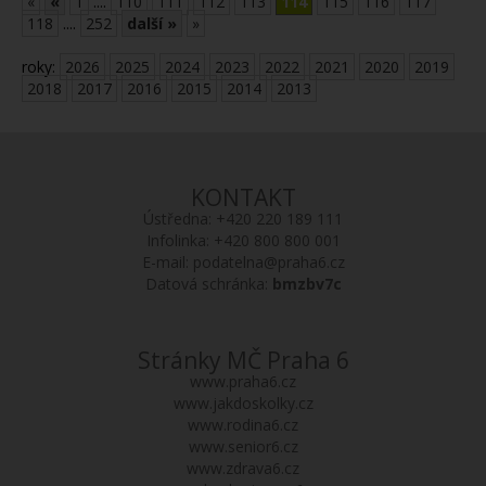
«
«
1
....
110
111
112
113
114
115
116
117
118
....
252
další »
»
roky:
2026
2025
2024
2023
2022
2021
2020
2019
2018
2017
2016
2015
2014
2013
KONTAKT
Ústředna:
+420 220 189 111
Infolinka:
+420 800 800 001
E-mail:
podatelna@praha6.cz
Datová schránka:
bmzbv7c
Stránky MČ Praha 6
www.praha6.cz
www.jakdoskolky.cz
www.rodina6.cz
www.senior6.cz
www.zdrava6.cz