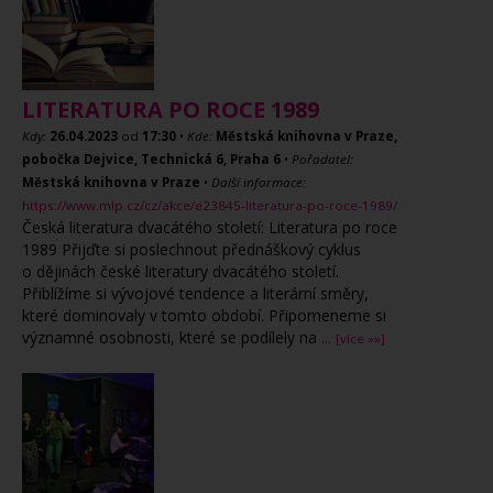
LITERATURA PO ROCE 1989
Kdy:
26.04.2023
od
17:30
•
Kde:
Městská knihovna v Praze,
pobočka Dejvice, Technická 6, Praha 6
•
Pořadatel:
Městská knihovna v Praze
•
Další informace:
https://www.mlp.cz/cz/akce/e23845-literatura-po-roce-1989/
Česká literatura dvacátého století: Literatura po roce
1989 Přijďte si poslechnout přednáškový cyklus
o dějinách české literatury dvacátého století.
Přiblížíme si vývojové tendence a literární směry,
které dominovaly v tomto období. Připomeneme si
významné osobnosti, které se podílely na
...
[více »»]