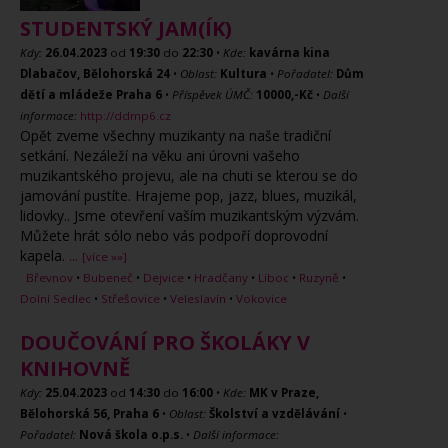
STUDENTSKÝ JAM(ÍK)
Kdy:
26.04.2023
od
19:30
do
22:30
•
Kde:
kavárna kina
Dlabačov, Bělohorská 24
•
Oblast:
Kultura
•
Pořadatel:
Dům
dětí a mládeže Praha 6
•
Příspěvek ÚMČ:
10000,-Kč
•
Další
informace:
http://ddmp6.cz
Opět zveme všechny muzikanty na naše tradiční
setkání. Nezáleží na věku ani úrovni vašeho
muzikantského projevu, ale na chuti se kterou se do
jamování pustíte. Hrajeme pop, jazz, blues, muzikál,
lidovky.. Jsme otevření vaším muzikantským výzvám.
Můžete hrát sólo nebo vás podpoří doprovodní
kapela.
...
[více »»]
Břevnov
•
Bubeneč
•
Dejvice
•
Hradčany
•
Liboc
•
Ruzyně
•
Dolní Sedlec
•
Střešovice
•
Veleslavín
•
Vokovice
DOUČOVÁNÍ PRO ŠKOLÁKY V
KNIHOVNĚ
Kdy:
25.04.2023
od
14:30
do
16:00
•
Kde:
MK v Praze,
Bělohorská 56, Praha 6
•
Oblast:
Školství a vzdělávání
•
Pořadatel:
Nová škola o.p.s.
•
Další informace: