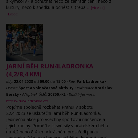
s kýmkoliv - a ochutnat něco ze zahradničení, něco z
kultury, něco k snědku a odnést si třeba
...
[více »»]
Liboc
JARNÍ BĚH RUN4LADRONKA
(4,2/8,4 KM)
Kdy:
22.04.2023
od
09:00
do
15:00
•
Kde:
Park Ladronka
•
Oblast:
Sport a volnočasové aktivity
•
Pořadatel:
Vratislav
Borský
•
Příspěvek ÚMČ:
20800,-Kč
•
Další informace:
https://run4ladronka.cz/
Pojďme společně rozběhat Prahu! V sobotu
22.4.2023 se uskuteční jarní běh Run4Ladronka,
jedinečná akce pro všechny sportovní nadšence a
jejich rodiny. Poměřte si své síly v přátelském běhu
na 4,2 nebo 8,4 km v krásném prostředí parku
Ladronka. Běh je určen pro každého, kdo má chuť