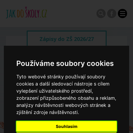
Zápisy do ZŠ 2026/27
Výroční zprávy
Používáme soubory cookies
Tyto webové stránky používají soubory
Spádové oblasti ZŠ
cookies a další sledovací nástroje s cílem
vylepšení uživatelského prostředí,
Koncepce školství
zobrazení přizpůsobeného obsahu a reklam,
analýzy návštěvnosti webových stránek a
zjištění zdroje návštěvnosti.
Dny otevřených dveří ZŠ
Souhlasím