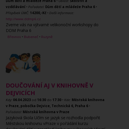
Dům dětí a mládeže Praha 6
•
Oblast:
Školství a
vzdělávání
•
Pořadatel:
Dům dětí a mládeže Praha 6
•
Příspěvek ÚMČ:
14200,-Kč
•
Další informace:
http://www.ddmp6.cz
Zveme vás na výtvarné velikonoční workshopy do
DDM Praha 6
Břevnov
•
Bubeneč
•
Ruzyně
DOUČOVÁNÍ AJ V KNIHOVNĚ V
DEJVICÍCH
Kdy:
06.04.2023
od
16:30
do
17:30
•
Kde:
Městská knihovna
v Praze, pobočka Dejvice, Technická 6, Praha 6
•
Pořadatel:
Městská knihovna v Praze
Jazyková škola Učím se jazyk se rozhodla podpořit
Městskou knihovnu vPraze v pořádání kurzu