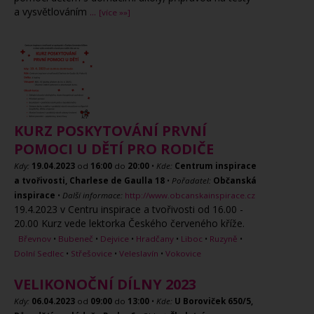
a vysvětlováním
...
[více »»]
KURZ POSKYTOVÁNÍ PRVNÍ
POMOCI U DĚTÍ PRO RODIČE
Kdy:
19.04.2023
od
16:00
do
20:00
•
Kde:
Centrum inspirace
a tvořivosti, Charlese de Gaulla 18
•
Pořadatel:
Občanská
inspirace
•
Další informace:
http://www.obcanskainspirace.cz
19.4.2023 v Centru inspirace a tvořivosti od 16.00 -
20.00 Kurz vede lektorka Českého červeného kříže.
Břevnov
•
Bubeneč
•
Dejvice
•
Hradčany
•
Liboc
•
Ruzyně
•
Dolní Sedlec
•
Střešovice
•
Veleslavín
•
Vokovice
VELIKONOČNÍ DÍLNY 2023
Kdy:
06.04.2023
od
09:00
do
13:00
•
Kde:
U Boroviček 650/5,