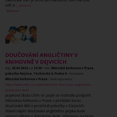
užít si
...
[více »»]
Břevnov
DOUČOVÁNÍ ANGLIČTINY V
KNIHOVNĚ V DEJVICÍCH
Kdy:
20.04.2023
od
16:30
•
Kde:
Městská knihovna v Praze,
pobočka Dejvice, Technická 6, Praha 6
•
Pořadatel:
Městská knihovna v Praze
•
Další informace:
https://www.mlp.cz/cz/akce/e24235-doucovani-anglickeho-
jazyka-pro-deti/
Jazyková škola Učím se jazyk se rozhodla podpořit
Městskou knihovnu v Praze v pořádání kurzu
doučování dětí v prostředí pobočky v Dejvicích.
Hlavní náplní doučování anglického jazyka bude
pomoci dětem s domácími úkoly, přípravou na testy