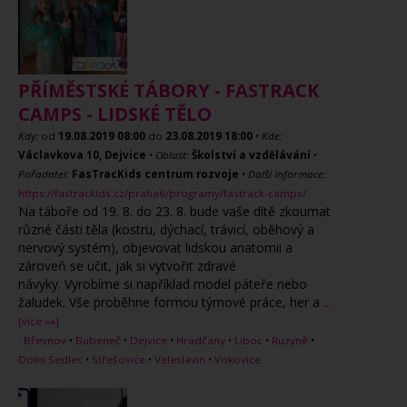
PŘÍMĚSTSKÉ TÁBORY - FASTRACK
CAMPS - LIDSKÉ TĚLO
Kdy:
od
19.08.2019
08:00
do
23.08.2019
18:00
•
Kde:
Václavkova 10, Dejvice
•
Oblast:
Školství a vzdělávání
•
Pořadatel:
FasTracKids centrum rozvoje
•
Další informace:
https://fastrackids.cz/praha6/programy/fastrack-camps/
Na táboře od 19. 8. do 23. 8. bude vaše dítě zkoumat
různé části těla (kostru, dýchací, trávicí, oběhový a
nervový systém), objevovat lidskou anatomii a
zároveň se učit, jak si vytvořit zdravé
návyky. Vyrobíme si například model páteře nebo
žaludek. Vše proběhne formou týmové práce, her a
...
[více »»]
Břevnov
•
Bubeneč
•
Dejvice
•
Hradčany
•
Liboc
•
Ruzyně
•
Dolní Sedlec
•
Střešovice
•
Veleslavín
•
Vokovice