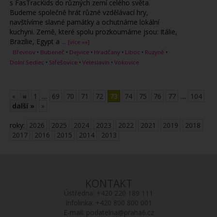
s FasTracKids do různých zemí celého světa.
Budeme společně hrát různé vzdělávací hry,
navštívíme slavné památky a ochutnáme lokální
kuchyni. Země, které spolu prozkoumáme jsou: Itálie,
Brazílie, Egypt a
...
[více »»]
Břevnov
•
Bubeneč
•
Dejvice
•
Hradčany
•
Liboc
•
Ruzyně
•
Dolní Sedlec
•
Střešovice
•
Veleslavín
•
Vokovice
«
«
1
....
69
70
71
72
73
74
75
76
77
....
104
další »
»
roky:
2026
2025
2024
2023
2022
2021
2019
2018
2017
2016
2015
2014
2013
KONTAKT
Ústředna:
+420 220 189 111
Infolinka:
+420 800 800 001
E-mail:
podatelna@praha6.cz