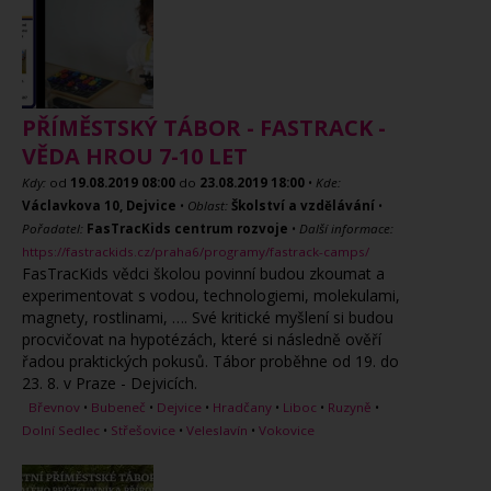
PŘÍMĚSTSKÝ TÁBOR - FASTRACK -
VĚDA HROU 7-10 LET
Kdy:
od
19.08.2019
08:00
do
23.08.2019
18:00
•
Kde:
Václavkova 10, Dejvice
•
Oblast:
Školství a vzdělávání
•
Pořadatel:
FasTracKids centrum rozvoje
•
Další informace:
https://fastrackids.cz/praha6/programy/fastrack-camps/
FasTracKids vědci školou povinní budou zkoumat a
experimentovat s vodou, technologiemi, molekulami,
magnety, rostlinami, …. Své kritické myšlení si budou
procvičovat na hypotézách, které si následně ověří
řadou praktických pokusů. Tábor proběhne od 19. do
23. 8. v Praze - Dejvicích.
Břevnov
•
Bubeneč
•
Dejvice
•
Hradčany
•
Liboc
•
Ruzyně
•
Dolní Sedlec
•
Střešovice
•
Veleslavín
•
Vokovice