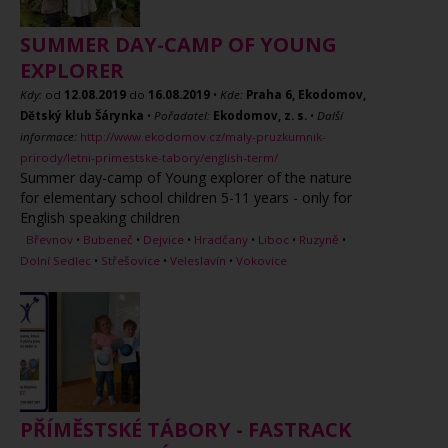
SUMMER DAY-CAMP OF YOUNG
EXPLORER
Kdy:
od
12.08.2019
do
16.08.2019
•
Kde:
Praha 6, Ekodomov,
Dětský klub Šárynka
•
Pořadatel:
Ekodomov, z. s.
•
Další
informace:
http://www.ekodomov.cz/maly-pruzkumnik-
prirody/letni-primestske-tabory/english-term/
Summer day-camp of Young explorer of the nature
for elementary school children 5-11 years - only for
English speaking children
Břevnov
•
Bubeneč
•
Dejvice
•
Hradčany
•
Liboc
•
Ruzyně
•
Dolní Sedlec
•
Střešovice
•
Veleslavín
•
Vokovice
PŘÍMĚSTSKÉ TÁBORY - FASTRACK