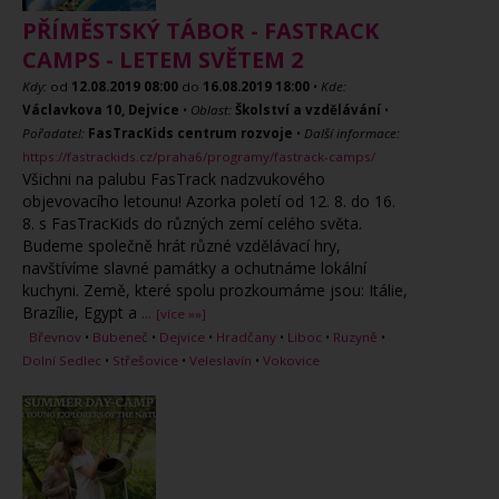
PŘÍMĚSTSKÝ TÁBOR - FASTRACK
CAMPS - LETEM SVĚTEM 2
Kdy:
od
12.08.2019
08:00
do
16.08.2019
18:00
•
Kde:
Václavkova 10, Dejvice
•
Oblast:
Školství a vzdělávání
•
Pořadatel:
FasTracKids centrum rozvoje
•
Další informace:
https://fastrackids.cz/praha6/programy/fastrack-camps/
Všichni na palubu FasTrack nadzvukového
objevovacího letounu! Azorka poletí od 12. 8. do 16.
8. s FasTracKids do různých zemí celého světa.
Budeme společně hrát různé vzdělávací hry,
navštívíme slavné památky a ochutnáme lokální
kuchyni. Země, které spolu prozkoumáme jsou: Itálie,
Brazílie, Egypt a
...
[více »»]
Břevnov
•
Bubeneč
•
Dejvice
•
Hradčany
•
Liboc
•
Ruzyně
•
Dolní Sedlec
•
Střešovice
•
Veleslavín
•
Vokovice