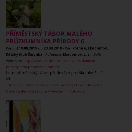
PŘÍMĚSTSKÝ TÁBOR MALÉHO
PRŮZKUMNÍKA PŘÍRODY 6
Kdy:
od
19.08.2019
do
23.08.2019
•
Kde:
Praha 6, Ekodomov,
Dětský klub Šárynka
•
Pořadatel:
Ekodomov, z. s.
•
Další
informace:
http://www.ekodomov.cz/maly-pruzkumnik-
prirody/letni-primestske-tabory/
Letní příměstský tábor především pro školáky 5 - 11
let
Břevnov
•
Bubeneč
•
Dejvice
•
Hradčany
•
Liboc
•
Ruzyně
•
Dolní Sedlec
•
Střešovice
•
Veleslavín
•
Vokovice