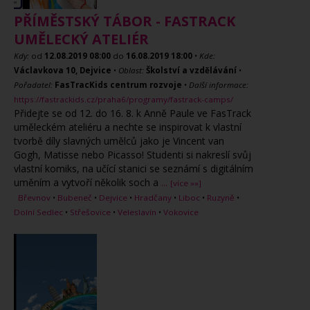
PŘÍMĚSTSKÝ TÁBOR - FASTRACK
UMĚLECKÝ ATELIÉR
Kdy:
od
12.08.2019
08:00
do
16.08.2019
18:00
•
Kde:
Václavkova 10, Dejvice
•
Oblast:
Školství a vzdělávání
•
Pořadatel:
FasTracKids centrum rozvoje
•
Další informace:
https://fastrackids.cz/praha6/programy/fastrack-camps/
Přidejte se od 12. do 16. 8. k Anně Paule ve FasTrack
uměleckém ateliéru a nechte se inspirovat k vlastní
tvorbě díly slavných umělců jako je Vincent van
Gogh, Matisse nebo Picasso! Studenti si nakreslí svůj
vlastní komiks, na učící stanici se seznámí s digitálním
uměním a vytvoří několik soch a
...
[více »»]
Břevnov
•
Bubeneč
•
Dejvice
•
Hradčany
•
Liboc
•
Ruzyně
•
Dolní Sedlec
•
Střešovice
•
Veleslavín
•
Vokovice