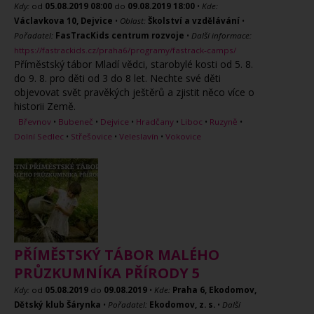
Kdy:
od
05.08.2019
08:00
do
09.08.2019
18:00
•
Kde:
Václavkova 10, Dejvice
•
Oblast:
Školství a vzdělávání
•
Pořadatel:
FasTracKids centrum rozvoje
•
Další informace:
https://fastrackids.cz/praha6/programy/fastrack-camps/
Příměstský tábor Mladí vědci, starobylé kosti od 5. 8.
do 9. 8. pro děti od 3 do 8 let. Nechte své děti
objevovat svět pravěkých ještěrů a zjistit něco více o
historii Země.
Břevnov
•
Bubeneč
•
Dejvice
•
Hradčany
•
Liboc
•
Ruzyně
•
Dolní Sedlec
•
Střešovice
•
Veleslavín
•
Vokovice
PŘÍMĚSTSKÝ TÁBOR MALÉHO
PRŮZKUMNÍKA PŘÍRODY 5
Kdy:
od
05.08.2019
do
09.08.2019
•
Kde:
Praha 6, Ekodomov,
Dětský klub Šárynka
•
Pořadatel:
Ekodomov, z. s.
•
Další