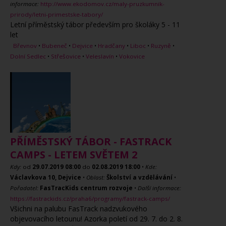
informace:
http://www.ekodomov.cz/maly-pruzkumnik-
prirody/letni-primestske-tabory/
Letní příměstský tábor především pro školáky 5 - 11
let
Břevnov
•
Bubeneč
•
Dejvice
•
Hradčany
•
Liboc
•
Ruzyně
•
Dolní Sedlec
•
Střešovice
•
Veleslavín
•
Vokovice
PŘÍMĚSTSKÝ TÁBOR - FASTRACK
CAMPS - LETEM SVĚTEM 2
Kdy:
od
29.07.2019
08:00
do
02.08.2019
18:00
•
Kde:
Václavkova 10, Dejvice
•
Oblast:
Školství a vzdělávání
•
Pořadatel:
FasTracKids centrum rozvoje
•
Další informace:
https://fastrackids.cz/praha6/programy/fastrack-camps/
Všichni na palubu FasTrack nadzvukového
objevovacího letounu! Azorka poletí od 29. 7. do 2. 8.