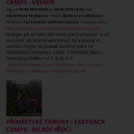
CAMPS - VESMÍR
Kdy:
od
05.08.2019
08:00
do
09.08.2019
18:00
•
Kde:
Václavkova 10, Dejvice
•
Oblast:
Školství a vzdělávání
•
Pořadatel:
FasTracKids centrum rozvoje
•
Další informace:
https://fastrackids.cz/praha6/programy/fastrack-camps/
Sledujte, jak se Vaše dítě stává „FasTronautem“ a učí
se o tom, jak kosmonauti trénují, žijí a pracují ve
vesmíru. Přijďte se podívat na konci týdne na
FasTracKids vesmírnou stanici. Příměstský tábor v
Dejvicích proběhne od 5. 8. do 9. 8.
Břevnov
•
Bubeneč
•
Dejvice
•
Hradčany
•
Liboc
•
Ruzyně
•
Dolní Sedlec
•
Střešovice
•
Veleslavín
•
Vokovice
PŘÍMĚSTSKÉ TÁBORY - FASTRACK
CAMPS - MLADÍ VĚDCI