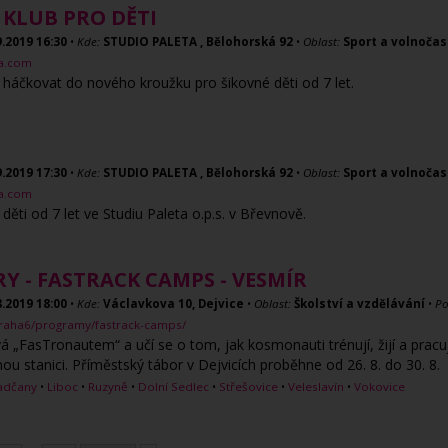
 KLUB PRO DĚTI
9.2019
16:30
•
Kde:
STUDIO PALETA , Bělohorská 92
•
Oblast:
Sport a volnočas
ta.com
 a háčkovat do nového kroužku pro šikovné děti od 7 let.
9.2019
17:30
•
Kde:
STUDIO PALETA , Bělohorská 92
•
Oblast:
Sport a volnočas
ta.com
ěti od 7 let ve Studiu Paleta o.p.s. v Břevnově.
Y - FASTRACK CAMPS - VESMÍR
8.2019
18:00
•
Kde:
Václavkova 10, Dejvice
•
Oblast:
Školství a vzdělávání
•
Po
/praha6/programy/fastrack-camps/
vá „FasTronautem“ a učí se o tom, jak kosmonauti trénují, žijí a pracu
u stanici. Příměstský tábor v Dejvicích proběhne od 26. 8. do 30. 8.
adčany
•
Liboc
•
Ruzyně
•
Dolní Sedlec
•
Střešovice
•
Veleslavín
•
Vokovice