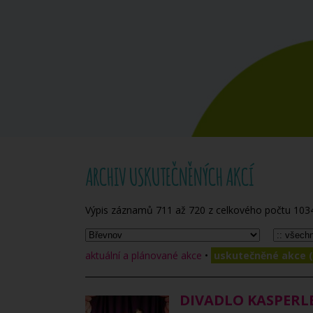
ARCHIV USKUTEČNĚNÝCH AKCÍ
Výpis záznamů
711
až
720
z celkového počtu
103
aktuální a plánované akce
•
uskutečněné akce (
DIVADLO KASPERL