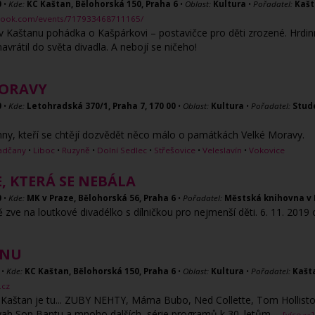
0
•
Kde:
KC Kaštan, Bělohorská 150, Praha 6
•
Oblast:
Kultura
•
Pořadatel:
Kašt
book.com/events/717933468711165/
 v Kaštanu pohádka o Kašpárkovi – postavičce pro děti zrozené. Hrdi
avrátil do světa divadla. A nebojí se ničeho!
MORAVY
0
•
Kde:
Letohradská 370/1, Praha 7, 170 00
•
Oblast:
Kultura
•
Pořadatel:
Stud
ny, kteří se chtějí dozvědět něco málo o památkách Velké Moravy.
adčany
•
Liboc
•
Ruzyně
•
Dolní Sedlec
•
Střešovice
•
Veleslavín
•
Vokovice
, KTERÁ SE NEBÁLA
0
•
Kde:
MK v Praze, Bělohorská 56, Praha 6
•
Pořadatel:
Městská knihovna v 
ve na loutkové divadélko s dílničkou pro nejmenší děti. 6. 11. 2019 
ANU
•
Kde:
KC Kaštan, Bělohorská 150, Praha 6
•
Oblast:
Kultura
•
Pořadatel:
Kašt
.cz
aštan je tu... ZUBY NEHTY, Máma Bubo, Ned Collette, Tom Holliston, S
yah Son Bantu a mnoho dalších, série programů k 30. letům
...
[více »»]