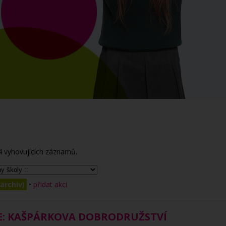
4
vyhovujících záznamů.
archiv)
•
přidat akci
E: KAŠPÁRKOVA DOBRODRUŽSTVÍ