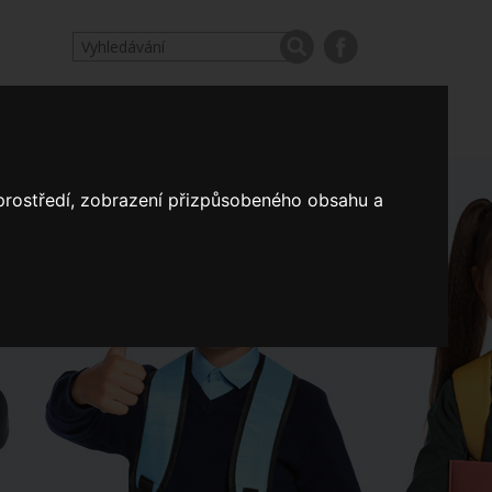
odpovědi
Výroční zprávy našich škol
Nastavení
 prostředí, zobrazení přizpůsobeného obsahu a
Koncepce školství
a