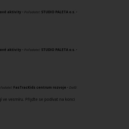
ové aktivity
•
Pořadatel:
STUDIO PALETA o.s.
•
ové aktivity
•
Pořadatel:
STUDIO PALETA o.s.
•
řadatel:
FasTracKids centrum rozvoje
•
Další
jí ve vesmíru. Přijďte se podívat na konci