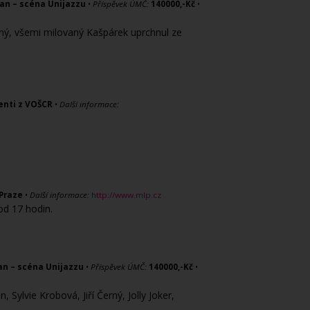
an – scéna Unijazzu
•
Příspěvek ÚMČ:
140000,-Kč
•
nný, všemi milovaný Kašpárek uprchnul ze
enti z VOŠCR
•
Další informace:
Praze
•
Další informace:
http://www.mlp.cz
od 17 hodin.
an – scéna Unijazzu
•
Příspěvek ÚMČ:
140000,-Kč
•
ylvie Krobová, Jiří Černý, Jolly Joker,