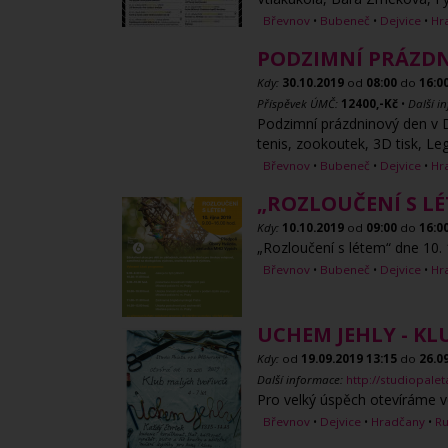
Břevnov
•
Bubeneč
•
Dejvice
•
Hr
PODZIMNÍ PRÁZDN
Kdy:
30.10.2019
od
08:00
do
16:0
Příspěvek ÚMČ:
12400,-Kč
•
Další i
Podzimní prázdninový den v DD
tenis, zookoutek, 3D tisk, Leg
Břevnov
•
Bubeneč
•
Dejvice
•
Hr
„ROZLOUČENÍ S L
Kdy:
10.10.2019
od
09:00
do
16:0
„Rozloučení s létem“ dne 10. 
Břevnov
•
Bubeneč
•
Dejvice
•
Hr
UCHEM JEHLY - K
Kdy:
od
19.09.2019
13:15
do
26.0
Další informace:
http://studiopale
Pro velký úspěch otevíráme ve
Břevnov
•
Dejvice
•
Hradčany
•
R