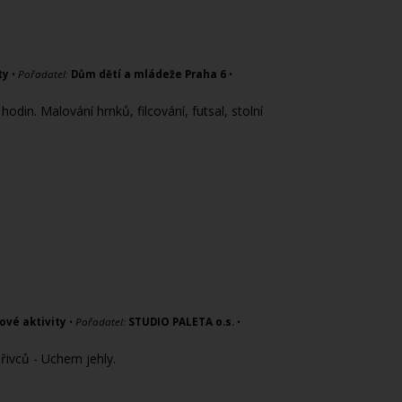
ty
•
Pořadatel:
Dům dětí a mládeže Praha 6
•
din. Malování hrnků, filcování, futsal, stolní
ové aktivity
•
Pořadatel:
STUDIO PALETA o.s.
•
ořivců - Uchem jehly.