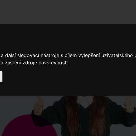
adní školy
Stavíme
Související legislativa
Nejčastější otázky + 
a další sledovací nástroje s cílem vylepšení uživatelského
Výroční zprávy
Spádové oblasti ZŠ
 zjištění zdroje návštěvnosti.
Když potřebujete pomoci
Ročenk