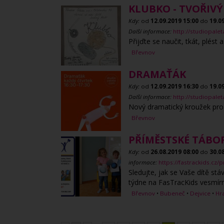
KLUBKO - TVOŘIVÝ
Kdy:
od
12.09.2019
15:00
do
19.0
Další informace:
http://studiopale
Přijďte se naučit, tkát, plést
Břevnov
DRAMAŤÁK
Kdy:
od
12.09.2019
16:30
do
19.0
Další informace:
http://studiopale
Nový dramatický kroužek pro d
Břevnov
PŘÍMĚSTSKÉ TÁBOR
Kdy:
od
26.08.2019
08:00
do
30.0
informace:
https://fastrackids.cz
Sledujte, jak se Vaše dítě stá
týdne na FasTracKids vesmírno
Břevnov
•
Bubeneč
•
Dejvice
•
Hr