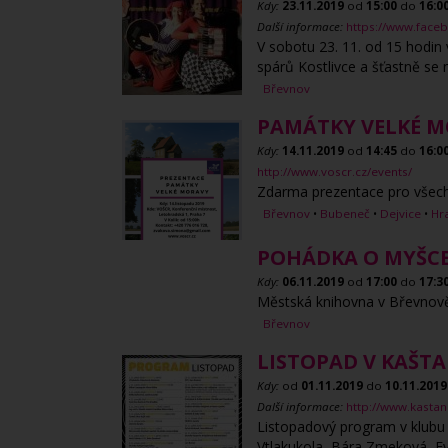
Kdy:
23.11.2019
od
15:00
do
16:0
Další informace:
https://www.face
V sobotu 23. 11. od 15 hodin
spárů Kostlivce a šťastně se n
Břevnov
PAMÁTKY VELKÉ 
Kdy:
14.11.2019
od
14:45
do
16:0
http://www.voscr.cz/events/
Zdarma prezentace pro všech
Břevnov
•
Bubeneč
•
Dejvice
•
Hr
POHÁDKA O MYŠCE
Kdy:
06.11.2019
od
17:00
do
17:3
Městská knihovna v Břevnově z
Břevnov
LISTOPAD V KAŠT
Kdy:
od
01.11.2019
do
10.11.2019
Další informace:
http://www.kastan
Listopadový program v klubu K
Vtlakukola, Bára Zmeková, F