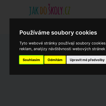
Základní školy
Aktuality
Akce
Soukromé zákl
Když potřebujete pomoci
Ročenka
cookies
Používáme soubory cookies
Tyto webové stránky používají soubory cookies 
Zápisy do ZŠ 2026/27
reklam, analýzy návštěvnosti webových stránek a
Souhlasím
Odmítám
Upravit mé předvolby
Dny otevřených dveří ZŠ