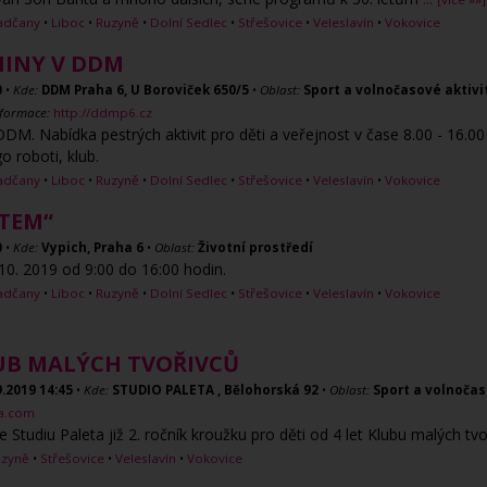
adčany
•
Liboc
•
Ruzyně
•
Dolní Sedlec
•
Střešovice
•
Veleslavín
•
Vokovice
INY V DDM
0
•
Kde:
DDM Praha 6, U Boroviček 650/5
•
Oblast:
Sport a volnočasové aktivi
nformace:
http://ddmp6.cz
M. Nabídka pestrých aktivit pro děti a veřejnost v čase 8.00 - 16.00 ho
o roboti, klub.
adčany
•
Liboc
•
Ruzyně
•
Dolní Sedlec
•
Střešovice
•
Veleslavín
•
Vokovice
ÉTEM“
0
•
Kde:
Vypich, Praha 6
•
Oblast:
Životní prostředí
10. 2019 od 9:00 do 16:00 hodin.
adčany
•
Liboc
•
Ruzyně
•
Dolní Sedlec
•
Střešovice
•
Veleslavín
•
Vokovice
LUB MALÝCH TVOŘIVCŮ
9.2019
14:45
•
Kde:
STUDIO PALETA , Bělohorská 92
•
Oblast:
Sport a volnočas
ta.com
 Studiu Paleta již 2. ročník kroužku pro děti od 4 let Klubu malých tv
uzyně
•
Střešovice
•
Veleslavín
•
Vokovice