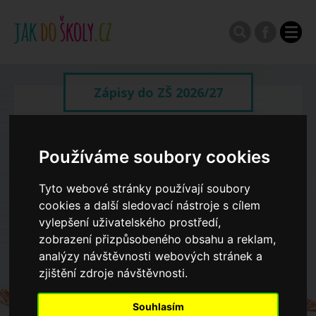
Zápisy do ZŠ 2026/27
Výroční zprávy
Používáme soubory cookies
Spádové oblasti ZŠ
Tyto webové stránky používají soubory
cookies a další sledovací nástroje s cílem
vylepšení uživatelského prostředí,
Koncepce školství
zobrazení přizpůsobeného obsahu a reklam,
analýzy návštěvnosti webových stránek a
zjištění zdroje návštěvnosti.
Dny otevřených dveří ZŠ
Souhlasím