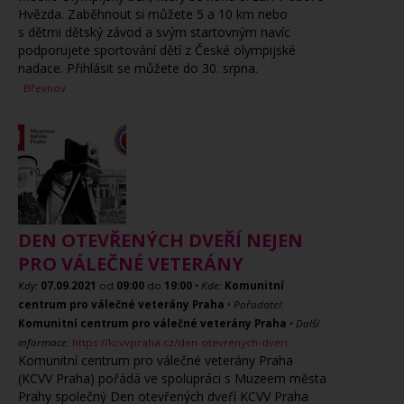
Hvězda. Zaběhnout si můžete 5 a 10 km nebo
s dětmi dětský závod a svým startovným navíc
podporujete sportování dětí z České olympijské
nadace. Přihlásit se můžete do 30. srpna.
Břevnov
DEN OTEVŘENÝCH DVEŘÍ NEJEN
PRO VÁLEČNÉ VETERÁNY
Kdy:
07.09.2021
od
09:00
do
19:00
•
Kde:
Komunitní
centrum pro válečné veterány Praha
•
Pořadatel:
Komunitní centrum pro válečné veterány Praha
•
Další
informace:
https://kcvvpraha.cz/den-otevrenych-dveri
Komunitní centrum pro válečné veterány Praha
(KCVV Praha) pořádá ve spolupráci s Muzeem města
Prahy společný Den otevřených dveří KCVV Praha