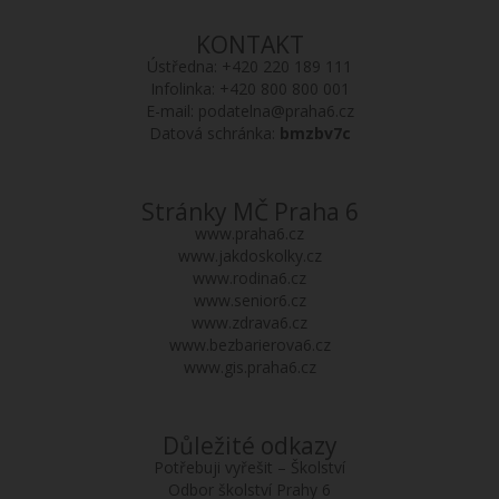
KONTAKT
Ústředna:
+420 220 189 111
Infolinka:
+420 800 800 001
E-mail:
podatelna@praha6.cz
Datová schránka:
bmzbv7c
Stránky MČ Praha 6
www.praha6.cz
www.jakdoskolky.cz
www.rodina6.cz
www.senior6.cz
www.zdrava6.cz
www.bezbarierova6.cz
www.gis.praha6.cz
Důležité odkazy
Potřebuji vyřešit – Školství
Odbor školství Prahy 6