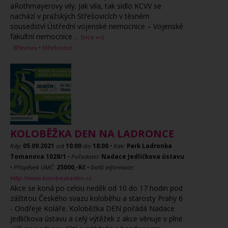
aRothmayerovy vily. Jak vila, tak sídlo KCVV se
nachází v pražských Střešovicích v těsném
sousedství Ústřední vojenské nemocnice – Vojenské
fakultní nemocnice
...
[více »»]
Břevnov
•
Střešovice
KOLOBĚŽKA DEN NA LADRONCE
Kdy:
05.09.2021
od
10:00
do
18:00
•
Kde:
Park Ladronka
Tomanova 1028/1
•
Pořadatel:
Nadace Jedličkova ústavu
•
Příspěvek ÚMČ:
25000,-Kč
•
Další informace:
http://www.kolobezkaden.cz
Akce se koná po celou neděli od 10 do 17 hodin pod
záštitou Českého svazu koloběhu a starosty Prahy 6
- Ondřeje Koláře. Koloběžka DEN pořádá Nadace
Jedličkova ústavu a celý výtěžek z akce věnuje v plné