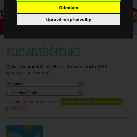
Když potřebujete pomoci
Odmítám
Upravit mé předvolby
Ročenka
ARCHIV USKUTEČNĚNÝCH AKCÍ
Výpis záznamů
681
až
690
z celkového počtu
1033
vyhovujících záznamů.
aktuální a plánované akce
•
uskutečněné akce (archiv)
•
přidat akci