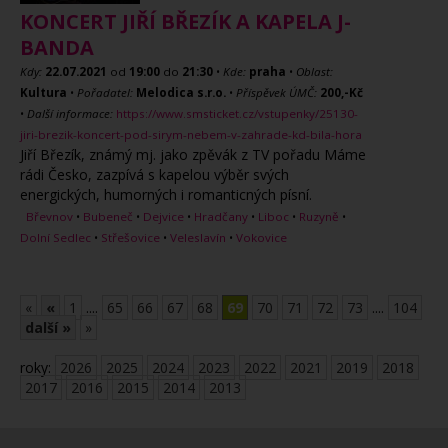
KONCERT JIŘÍ BŘEZÍK A KAPELA J-
BANDA
Kdy:
22.07.2021
od
19:00
do
21:30
•
Kde:
praha
•
Oblast:
Kultura
•
Pořadatel:
Melodica s.r.o.
•
Příspěvek ÚMČ:
200,-Kč
•
Další informace:
https://www.smsticket.cz/vstupenky/25130-
jiri-brezik-koncert-pod-sirym-nebem-v-zahrade-kd-bila-hora
Jiří Březík, známý mj. jako zpěvák z TV pořadu Máme
rádi Česko, zazpívá s kapelou výběr svých
energických, humorných i romanticných písní.
Břevnov
•
Bubeneč
•
Dejvice
•
Hradčany
•
Liboc
•
Ruzyně
•
Dolní Sedlec
•
Střešovice
•
Veleslavín
•
Vokovice
«
«
1
....
65
66
67
68
69
70
71
72
73
....
104
další »
»
roky:
2026
2025
2024
2023
2022
2021
2019
2018
2017
2016
2015
2014
2013