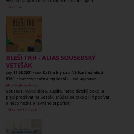
výši na podporu dětí a mládeže s handicapem.
Břevnov
BLEŠÍ TRH - ALIAS SOUSEDSKÝ
VETEŠÁK
Kdy:
11.08.2021
•
Kde:
Café a hry s.r.o. Vítězné náměstí
576/1
•
Pořadatel:
cafe a hry Šesťák
•
Další informace:
http://cafesestak.cz
Sousede, vykliď sklep, šuplíky, nebo dětský pokoj a
přijď prodávat na Šesťák. Můžeš se také přijít podívat
a něco hezké a levného si pořídit!!!.
Břevnov
•
Dejvice