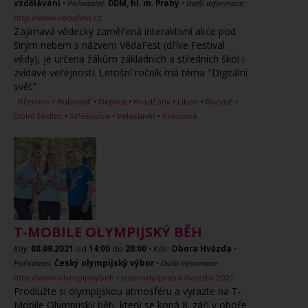
vzdělávání
•
Pořadatel:
DDM, hl. m. Prahy
•
Další informace:
http://www.vedafest.cz
Zajímavá vědecky zaměřená interaktivní akce pod
širým nebem s názvem VědaFest (dříve Festival
vědy), je určena žákům základních a středních škol i
zvídavé veřejnosti. Letošní ročník má téma "Digitální
svět".
Břevnov
•
Bubeneč
•
Dejvice
•
Hradčany
•
Liboc
•
Ruzyně
•
Dolní Sedlec
•
Střešovice
•
Veleslavín
•
Vokovice
T-MOBILE OLYMPIJSKÝ BĚH
Kdy:
08.09.2021
od
14:00
do
20:00
•
Kde:
Obora Hvězda
•
Pořadatel:
Český olympijský výbor
•
Další informace:
http://www.olympijskybeh.cz/zavody/praha-hvezda-2021
Prodlužte si olympijskou atmosféru a vyrazte na T-
Mobile Olympijský běh, který se koná 8. září v oboře