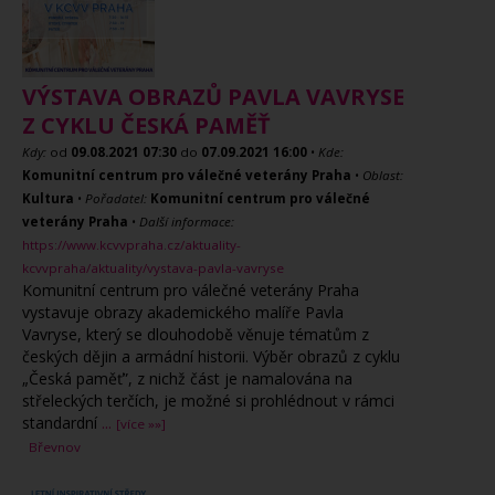
VÝSTAVA OBRAZŮ PAVLA VAVRYSE
Z CYKLU ČESKÁ PAMĚŤ
Kdy:
od
09.08.2021
07:30
do
07.09.2021
16:00
•
Kde:
Komunitní centrum pro válečné veterány Praha
•
Oblast:
Kultura
•
Pořadatel:
Komunitní centrum pro válečné
veterány Praha
•
Další informace:
https://www.kcvvpraha.cz/aktuality-
kcvvpraha/aktuality/vystava-pavla-vavryse
Komunitní centrum pro válečné veterány Praha
vystavuje obrazy akademického malíře Pavla
Vavryse, který se dlouhodobě věnuje tématům z
českých dějin a armádní historii. Výběr obrazů z cyklu
„Česká paměť”, z nichž část je namalována na
střeleckých terčích, je možné si prohlédnout v rámci
standardní
...
[více »»]
Břevnov