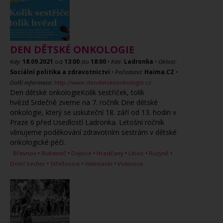
DEN DĚTSKÉ ONKOLOGIE
Kdy:
18.09.2021
od
13:00
do
18:00
•
Kde:
Ladronka
•
Oblast:
Sociální politika a zdravotnictvi
•
Pořadatel:
Haima.CZ
•
Další informace:
http://www.dendetskeonkologie.cz
Den dětské onkologieKolik sestřiček, tolik
hvězd Srdečně zveme na 7. ročník Dne dětské
onkologie, který se uskuteční 18. září od 13. hodin v
Praze 6 před Usedlostí Ladronka. Letošní ročník
věnujeme poděkování zdravotním sestrám v dětské
onkologické péči.
Břevnov
•
Bubeneč
•
Dejvice
•
Hradčany
•
Liboc
•
Ruzyně
•
Dolní Sedlec
•
Střešovice
•
Veleslavín
•
Vokovice