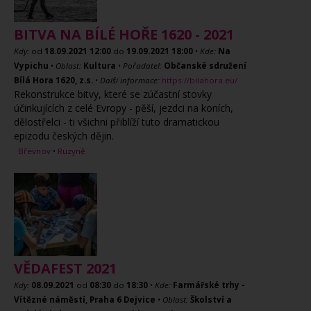
BITVA NA BÍLÉ HOŘE 1620 - 2021
Kdy:
od
18.09.2021
12:00
do
19.09.2021
18:00
•
Kde:
Na
Vypichu
•
Oblast:
Kultura
•
Pořadatel:
Občanské sdružení
Bílá Hora 1620, z.s.
•
Další informace:
https://bilahora.eu/
Rekonstrukce bitvy, které se zúčastní stovky
účinkujících z celé Evropy - pěší, jezdci na koních,
dělostřelci - ti všichni přiblíží tuto dramatickou
epizodu českých dějin.
Břevnov
•
Ruzyně
VĚDAFEST 2021
Kdy:
08.09.2021
od
08:30
do
18:30
•
Kde:
Farmářské trhy -
Vítězné náměstí, Praha 6 Dejvice
•
Oblast:
Školství a