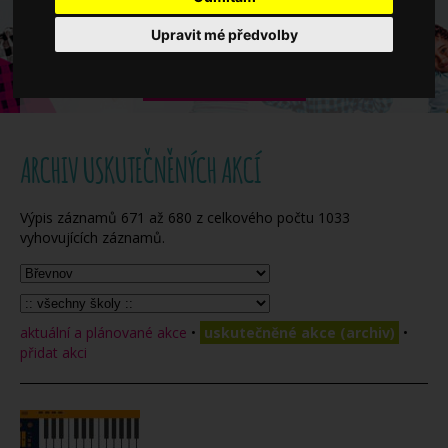
Když potřebujete pomoci
Upravit mé předvolby
Ročenka
ARCHIV USKUTEČNĚNÝCH AKCÍ
Výpis záznamů
671
až
680
z celkového počtu
1033
vyhovujících záznamů.
aktuální a plánované akce
•
uskutečněné akce (archiv)
•
přidat akci