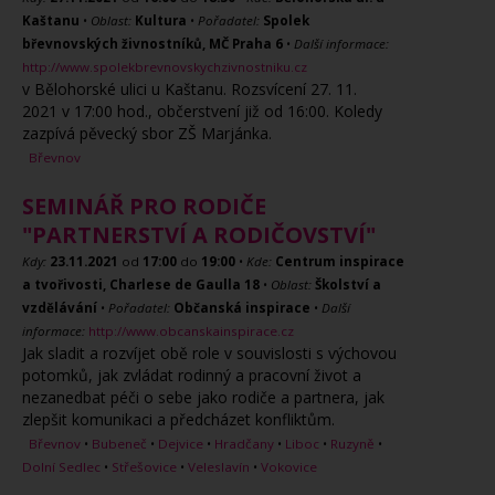
Kaštanu
•
Oblast:
Kultura
•
Pořadatel:
Spolek
břevnovských živnostníků, MČ Praha 6
•
Další informace:
http://www.spolekbrevnovskychzivnostniku.cz
v Bělohorské ulici u Kaštanu. Rozsvícení 27. 11.
2021 v 17:00 hod., občerstvení již od 16:00. Koledy
zazpívá pěvecký sbor ZŠ Marjánka.
Břevnov
SEMINÁŘ PRO RODIČE
"PARTNERSTVÍ A RODIČOVSTVÍ"
Kdy:
23.11.2021
od
17:00
do
19:00
•
Kde:
Centrum inspirace
a tvořivosti, Charlese de Gaulla 18
•
Oblast:
Školství a
vzdělávání
•
Pořadatel:
Občanská inspirace
•
Další
informace:
http://www.obcanskainspirace.cz
Jak sladit a rozvíjet obě role v souvislosti s výchovou
potomků, jak zvládat rodinný a pracovní život a
nezanedbat péči o sebe jako rodiče a partnera, jak
zlepšit komunikaci a předcházet konfliktům.
Břevnov
•
Bubeneč
•
Dejvice
•
Hradčany
•
Liboc
•
Ruzyně
•
Dolní Sedlec
•
Střešovice
•
Veleslavín
•
Vokovice