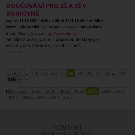
DOUČOVÁNÍ PRO ZŠ A SŠ V
KNIHOVNĚ
Kdy:
od
13.10.2021
16:00
do
20.10.2021
18:00
•
Kde:
MK v
Praze, Bělohorská 56, Praha 6
•
Pořadatel:
Nová škola
o.p.s.
•
Další informace:
http://www.mlp.cz
Bezplatná první pomoc s přípravou do školy pro
všechny děti. Vhodné i pro děti cizinců.
Břevnov
«
«
1
....
64
65
66
67
68
69
70
71
72
....
104
další »
»
roky:
2026
2025
2024
2023
2022
2021
2019
2018
2017
2016
2015
2014
2013
KONTAKT
Ústředna:
+420 220 189 111