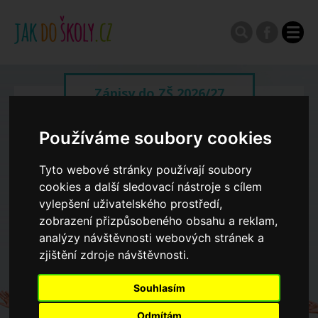
Zápisy do ZŠ 2026/27
Používáme soubory cookies
Výroční zprávy
Tyto webové stránky používají soubory
Spádové oblasti ZŠ
cookies a další sledovací nástroje s cílem
vylepšení uživatelského prostředí,
zobrazení přizpůsobeného obsahu a reklam,
Koncepce školství
analýzy návštěvnosti webových stránek a
zjištění zdroje návštěvnosti.
Dny otevřených dveří ZŠ
Souhlasím
Odmítám