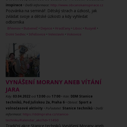
inspirace
•
Další informace:
http://www.obcanskainspirace.cz
Pozvánka na seminář: Dětský strach a úzkost, jak
zvládat svoje a dětské úzkosti a kdy vyhledat
odborníka
Břevnov
•
Bubeneč
•
Dejvice
•
Hradčany
•
Liboc
•
Ruzyně
•
Dolní Sedlec
•
Střešovice
•
Veleslavín
•
Vokovice
VYNÁŠENÍ MORANY ANEB VÍTÁNÍ
JARA
Kdy:
03.04.2022
od
13:00
do
17:00
•
Kde:
DDM Stanice
techniků, Pod Juliskou 2a, Praha 6
•
Oblast:
Sport a
volnočasové aktivity
•
Pořadatel:
Stanice techniků
•
Další
informace:
https://ddmpraha.cz/stanice-
techniku/Kalendar_akci?id=11450
Tradiční akce Stanice techniků Vynášení Morany aneb