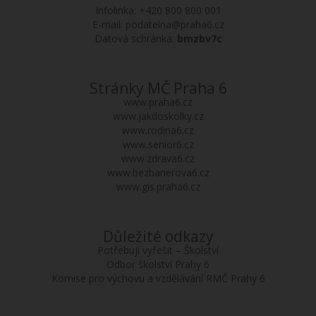
Infolinka:
+420 800 800 001
E-mail:
podatelna@praha6.cz
Datová schránka:
bmzbv7c
Stránky MČ Praha 6
www.praha6.cz
www.jakdoskolky.cz
www.rodina6.cz
www.senior6.cz
www.zdrava6.cz
www.bezbarierova6.cz
www.gis.praha6.cz
Důležité odkazy
Potřebuji vyřešit – Školství
Odbor školství Prahy 6
Komise pro výchovu a vzdělávání RMČ Prahy 6