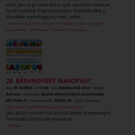
vítání jara se po dvou letech opět uskuteční v klasické
fyzické podobě. Připraveny budou řemeslné dílny a
rukodělné workshopy pro malé i velké.
Břevnov
•
Bubeneč
•
Dejvice
•
Hradčany
•
Liboc
•
Ruzyně
•
Dolní Sedlec
•
Střešovice
•
Veleslavín
•
Vokovice
28. BŘEVNOVSKÝ MASOPUST
Kdy:
01.03.2022
od
16:00
•
Kde:
Bělohorská ulice
•
Oblast:
Kultura
•
Pořadatel:
Spolek břevnovských živnostníků,
MČ Praha 6
•
Příspěvek ÚMČ:
50000,-Kč
•
Další informace:
http://www.spolekbrevnovskychzivnostniku.cz
Jako každý normální rok pořádá Spolek břevnovských
živnostníků břevnovský masopust.
Břevnov