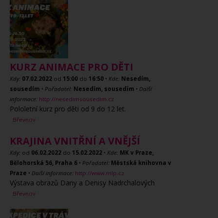
KURZ ANIMACE PRO DĚTI
Kdy:
07.02.2022
od
15:00
do
16:50
•
Kde:
Nesedím,
sousedím
•
Pořadatel:
Nesedím, sousedím
•
Další
informace:
http://nesedimsousedim.cz
Pololetní kurz pro děti od 9 do 12 let.
Břevnov
KRAJINA VNITŘNÍ A VNĚJŠÍ
Kdy:
od
06.02.2022
do
15.02.2022
•
Kde:
MK v Praze,
Bělohorská 56, Praha 6
•
Pořadatel:
Městská knihovna v
Praze
•
Další informace:
http://www.mlp.cz
Výstava obrazů Dany a Denisy Nadrchalových
Břevnov