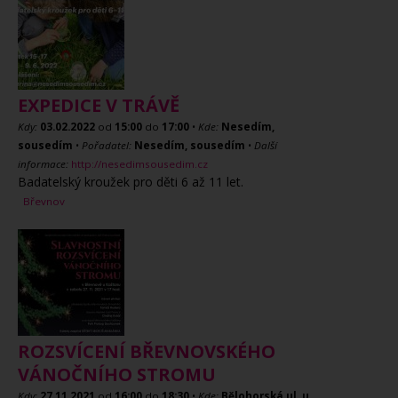
EXPEDICE V TRÁVĚ
Kdy:
03.02.2022
od
15:00
do
17:00
•
Kde:
Nesedím,
sousedím
•
Pořadatel:
Nesedím, sousedím
•
Další
informace:
http://nesedimsousedim.cz
Badatelský kroužek pro děti 6 až 11 let.
Břevnov
ROZSVÍCENÍ BŘEVNOVSKÉHO
VÁNOČNÍHO STROMU
Kdy:
27.11.2021
od
16:00
do
18:30
•
Kde:
Bělohorská ul. u