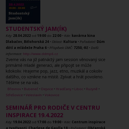
STUDENTSKÝ JAM(ÍK)
Kdy:
28.04.2022
od
19:00
do
22:00
•
Kde:
kavárna kina
Dlabačov, Bělohorská 24
•
Oblast:
Kultura
•
Pořadatel:
Dům
dětí a mládeže Praha 6
•
Příspěvek ÚMČ:
7250,-Kč
•
Další
informace:
http://www.ddmp6.cz
Zveme vás na již patnáctý jam session věnovaný sice
primárně mladé generaci, ale připojit se může
kdokoliv. Hrajeme pop, jazz, etno, muzikál a cokoliv
dalšího, co vznikne na místě. Zpívat a hrát povoleno.
Těšíme se na vás.
Břevnov
•
Bubeneč
•
Dejvice
•
Hradčany
•
Liboc
•
Ruzyně
•
Střešovice
•
Veleslavín
•
Vokovice
SEMINÁŘ PRO RODIČE V CENTRU
INSPIRACE 19.4.2022
Kdy:
19.04.2022
od
17:00
do
19:00
•
Kde:
Centrum inspirace
a tvořivosti, Charlese de Gaulla 18
•
Pořadatel:
Občanská