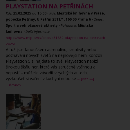
PLAYSTATION NA PETŘINÁCH
Kdy:
25.02.2025
od
15:00
•
Kde:
Městská knihovna v Praze,
pobočka Petřiny, U Petřin 2511/1, 160 00 Praha 6
•
Oblast:
Sport a volnočasové aktivity
•
Pořadatel:
Městská
knihovna
•
Další informace:
https://www.mlp.cz/cz/akce/e31832-playstation-na-petrinach-
2025/
Ať už jste fanouškem adrenalinu, kreativity nebo
poznávání nových světů na nejnovější herní konzoli
PlayStation 5 si najdete to své. PlayStation nabízí
širokou škálu her, které vás zaručeně vtáhnou a
nepustí – můžete závodit v rychlých autech,
vyzkoušet si vaření v kuchyni nebo se
...
[více »»]
Břevnov