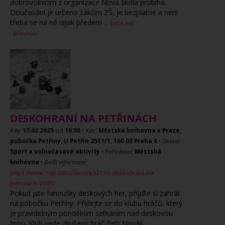
dobrovolnicím z organizace Nová škola probíhá.
Doučování je určeno žákům ZŠ, je bezplatné a není
třeba se na ně nijak předem
...
[více »»]
Břevnov
DESKOHRANÍ NA PETŘINÁCH
Kdy:
17.02.2025
od
16:00
•
Kde:
Městská knihovna v Praze,
pobočka Petřiny, U Petřin 2511/1, 160 00 Praha 6
•
Oblast:
Sport a volnočasové aktivity
•
Pořadatel:
Městská
knihovna
•
Další informace:
https://www.mlp.cz/cz/akce/e32195-deskohrani-na-
petrinach-2025/
Pokud jste fanoušky deskových her, přijďte si zahrát
na pobočku Petřiny. Přidejte se do klubu hráčů, který
je pravidelným pondělním setkáním nad deskovou
hrou. Klub vede zkušený hráč Petr Novák.