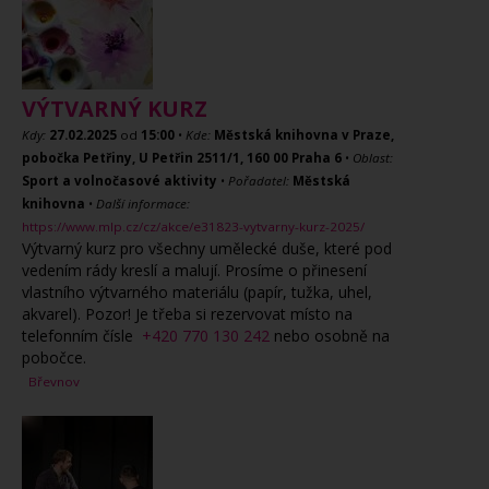
VÝTVARNÝ KURZ
Kdy:
27.02.2025
od
15:00
•
Kde:
Městská knihovna v Praze,
pobočka Petřiny, U Petřin 2511/1, 160 00 Praha 6
•
Oblast:
Sport a volnočasové aktivity
•
Pořadatel:
Městská
knihovna
•
Další informace:
https://www.mlp.cz/cz/akce/e31823-vytvarny-kurz-2025/
Výtvarný kurz pro všechny umělecké duše, které pod
vedením rády kreslí a malují. Prosíme o přinesení
vlastního výtvarného materiálu (papír, tužka, uhel,
akvarel). Pozor! Je třeba si rezervovat místo na
telefonním čísle
+420 770 130 242
nebo osobně na
pobočce.
Břevnov