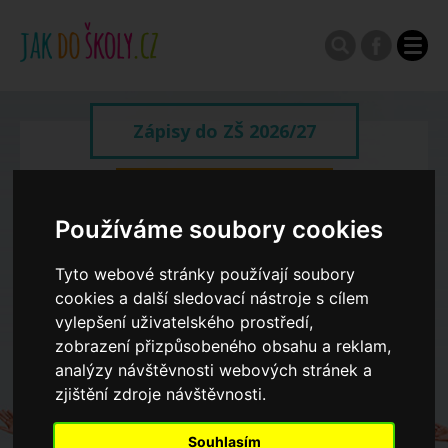
Zápisy do ZŠ 2026/27
Výroční zprávy
Používáme soubory cookies
Spádové oblasti ZŠ
Tyto webové stránky používají soubory
cookies a další sledovací nástroje s cílem
vylepšení uživatelského prostředí,
Koncepce školství
zobrazení přizpůsobeného obsahu a reklam,
analýzy návštěvnosti webových stránek a
Dny otevřených dveří ZŠ
zjištění zdroje návštěvnosti.
Souhlasím