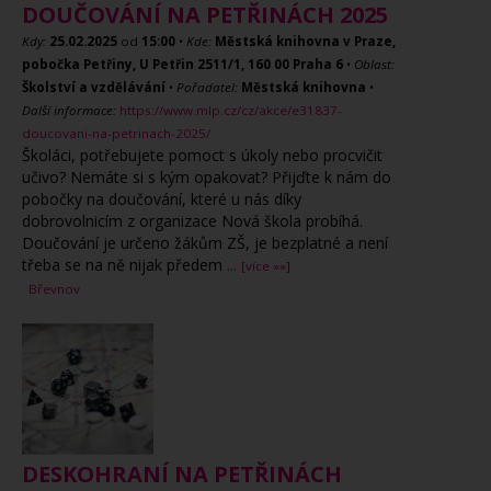
DOUČOVÁNÍ NA PETŘINÁCH 2025
Kdy:
25.02.2025
od
15:00
•
Kde:
Městská knihovna v Praze,
pobočka Petřiny, U Petřin 2511/1, 160 00 Praha 6
•
Oblast:
Školství a vzdělávání
•
Pořadatel:
Městská knihovna
•
Další informace:
https://www.mlp.cz/cz/akce/e31837-
doucovani-na-petrinach-2025/
Školáci, potřebujete pomoct s úkoly nebo procvičit
učivo? Nemáte si s kým opakovat? Přijďte k nám do
pobočky na doučování, které u nás díky
dobrovolnicím z organizace Nová škola probíhá.
Doučování je určeno žákům ZŠ, je bezplatné a není
třeba se na ně nijak předem
...
[více »»]
Břevnov
DESKOHRANÍ NA PETŘINÁCH