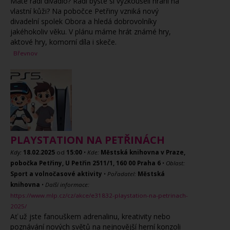
Máte rádi divadlo? Rádi byste si vyzkoušeli hraní na
vlastní kůži? Na pobočce Petřiny vzniká nový
divadelní spolek Obora a hledá dobrovolníky
jakéhokoliv věku. V plánu máme hrát známé hry,
aktové hry, komorní díla i skeče.
Břevnov
PLAYSTATION NA PETŘINÁCH
Kdy:
18.02.2025
od
15:00
•
Kde:
Městská knihovna v Praze,
pobočka Petřiny, U Petřin 2511/1, 160 00 Praha 6
•
Oblast:
Sport a volnočasové aktivity
•
Pořadatel:
Městská
knihovna
•
Další informace:
https://www.mlp.cz/cz/akce/e31832-playstation-na-petrinach-
2025/
Ať už jste fanouškem adrenalinu, kreativity nebo
poznávání nových světů na nejnovější herní konzoli