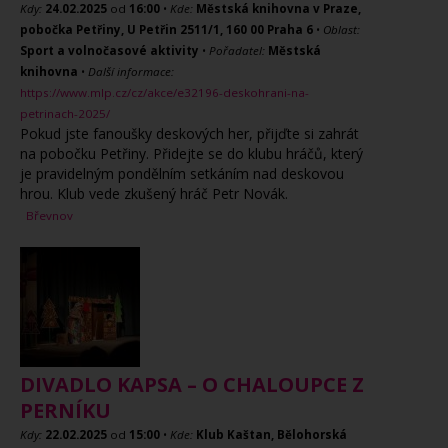
Kdy:
24.02.2025
od
16:00
•
Kde:
Městská knihovna v Praze,
pobočka Petřiny, U Petřin 2511/1, 160 00 Praha 6
•
Oblast:
Sport a volnočasové aktivity
•
Pořadatel:
Městská
knihovna
•
Další informace:
https://www.mlp.cz/cz/akce/e32196-deskohrani-na-
petrinach-2025/
Pokud jste fanoušky deskových her, přijďte si zahrát
na pobočku Petřiny. Přidejte se do klubu hráčů, který
je pravidelným pondělním setkáním nad deskovou
hrou. Klub vede zkušený hráč Petr Novák.
Břevnov
DIVADLO KAPSA – O CHALOUPCE Z
PERNÍKU
Kdy:
22.02.2025
od
15:00
•
Kde:
Klub Kaštan, Bělohorská