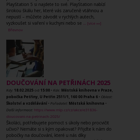
PlayStation 5 si najdete to své. PlayStation nabízí
širokou škálu her, které vás zaručeně vtáhnou a
nepustí – můžete závodit v rychlých autech,
vyzkoušet si vaření v kuchyni nebo se
...
[více »»]
Břevnov
DOUČOVÁNÍ NA PETŘINÁCH 2025
Kdy:
18.02.2025
od
15:00
•
Kde:
Městská knihovna v Praze,
pobočka Petřiny, U Petřin 2511/1, 160 00 Praha 6
•
Oblast:
Školství a vzdělávání
•
Pořadatel:
Městská knihovna
•
Další informace:
https://www.mlp.cz/cz/akce/e31836-
doucovani-na-petrinach-2025/
Školáci, potřebujete pomoct s úkoly nebo procvičit
učivo? Nemáte si s kým opakovat? Přijďte k nám do
pobočky na doučování, které u nás díky