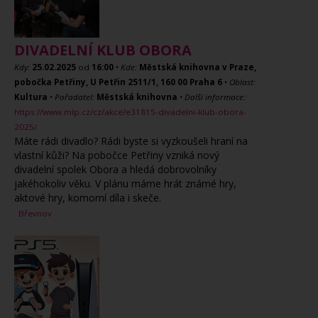
DIVADELNÍ KLUB OBORA
Kdy:
25.02.2025
od
16:00
•
Kde:
Městská knihovna v Praze,
pobočka Petřiny, U Petřin 2511/1, 160 00 Praha 6
•
Oblast:
Kultura
•
Pořadatel:
Městská knihovna
•
Další informace:
https://www.mlp.cz/cz/akce/e31815-divadelni-klub-obora-
2025/
Máte rádi divadlo? Rádi byste si vyzkoušeli hraní na
vlastní kůži? Na pobočce Petřiny vzniká nový
divadelní spolek Obora a hledá dobrovolníky
jakéhokoliv věku. V plánu máme hrát známé hry,
aktové hry, komorní díla i skeče.
Břevnov