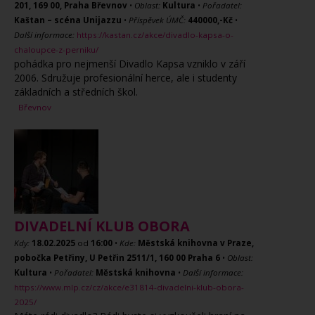
201, 169 00, Praha Břevnov
•
Oblast:
Kultura
•
Pořadatel:
Kaštan – scéna Unijazzu
•
Příspěvek ÚMČ:
440000,-Kč
•
Další informace:
https://kastan.cz/akce/divadlo-kapsa-o-
chaloupce-z-perniku/
pohádka pro nejmenší Divadlo Kapsa vzniklo v září
2006. Sdružuje profesionální herce, ale i studenty
základních a středních škol.
Břevnov
DIVADELNÍ KLUB OBORA
Kdy:
18.02.2025
od
16:00
•
Kde:
Městská knihovna v Praze,
pobočka Petřiny, U Petřin 2511/1, 160 00 Praha 6
•
Oblast:
Kultura
•
Pořadatel:
Městská knihovna
•
Další informace:
https://www.mlp.cz/cz/akce/e31814-divadelni-klub-obora-
2025/