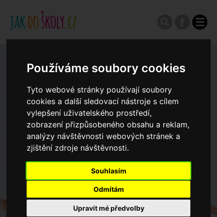
Zápisy do ZŠ 2026/27
Používáme soubory cookies
Tyto webové stránky používají soubory
Výroční zprávy
cookies a další sledovací nástroje s cílem
vylepšení uživatelského prostředí,
zobrazení přizpůsobeného obsahu a reklam,
Spádové oblasti ZŠ
analýzy návštěvnosti webových stránek a
zjištění zdroje návštěvnosti.
Koncepce školství
Souhlasím
Dny otevřených dveří ZŠ
Odmítám
Upravit mé předvolby