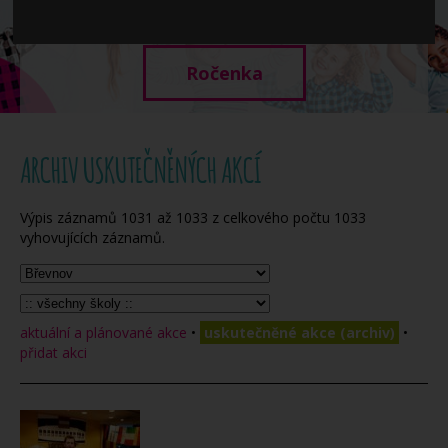
Když potřebujete pomoci
Ročenka
ARCHIV USKUTEČNĚNÝCH AKCÍ
Výpis záznamů
1031
až
1033
z celkového počtu
1033
vyhovujících záznamů.
aktuální a plánované akce
•
uskutečněné akce (archiv)
•
přidat akci