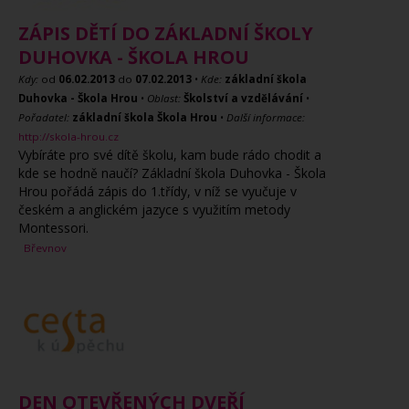
ZÁPIS DĚTÍ DO ZÁKLADNÍ ŠKOLY
DUHOVKA - ŠKOLA HROU
Kdy:
od
06.02.2013
do
07.02.2013
•
Kde:
základní škola
Duhovka - Škola Hrou
•
Oblast:
Školství a vzdělávání
•
Pořadatel:
základní škola Škola Hrou
•
Další informace:
http://skola-hrou.cz
Vybíráte pro své dítě školu, kam bude rádo chodit a
kde se hodně naučí? Základní škola Duhovka - Škola
Hrou pořádá zápis do 1.třídy, v níž se vyučuje v
českém a anglickém jazyce s využitím metody
Montessori.
Břevnov
DEN OTEVŘENÝCH DVEŘÍ