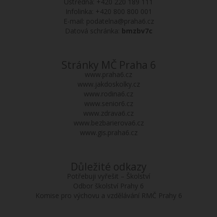
Ústředna:
+420 220 189 111
Infolinka:
+420 800 800 001
E-mail:
podatelna@praha6.cz
Datová schránka:
bmzbv7c
Stránky MČ Praha 6
www.praha6.cz
www.jakdoskolky.cz
www.rodina6.cz
www.senior6.cz
www.zdrava6.cz
www.bezbarierova6.cz
www.gis.praha6.cz
Důležité odkazy
Potřebuji vyřešit – Školství
Odbor školství Prahy 6
Komise pro výchovu a vzdělávání RMČ Prahy 6