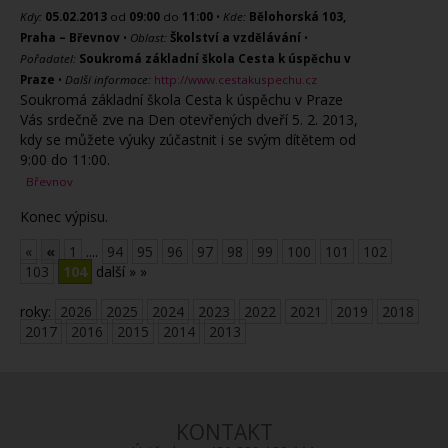
Kdy:
05.02.2013
od
09:00
do
11:00
•
Kde:
Bělohorská 103,
Praha – Břevnov
•
Oblast:
Školství a vzdělávání
•
Pořadatel:
Soukromá základní škola Cesta k úspěchu v
Praze
•
Další informace:
http://www.cestakuspechu.cz
Soukromá základní škola Cesta k úspěchu v Praze
Vás srdečně zve na Den otevřených dveří 5. 2. 2013,
kdy se můžete výuky zúčastnit i se svým dítětem od
9:00 do 11:00.
Břevnov
Konec výpisu.
«
«
1
....
94
95
96
97
98
99
100
101
102
103
104
další »
»
roky:
2026
2025
2024
2023
2022
2021
2019
2018
2017
2016
2015
2014
2013
KONTAKT