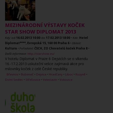
MEZINÁRODNÍ VÝSTAVY KOČEK
STAR SHOW DIPLOMAT 2013
Kdy:
od
16.02.2013
10:00
do
17.02.2013
18:00
•
Kde:
Hotel
Diplomat****, Evropská 15, 160 00 Praha 6
•
Oblast:
Kultura
•
Pořadatel:
ČSCH, ZO Chovatelů koček Praha 8
•
Další informace:
http://starshow.eu/
V hotelu Diplomat v Praze 6 Dejvicích se o víkendu
16.-17.2.2013 uskuteční velice zajímavá akce pro
milovníky koček z celé České republiky.
Břevnov
•
Bubeneč
•
Dejvice
•
Hradčany
•
Liboc
•
Ruzyně
•
Dolní Sedlec
•
Střešovice
•
Veleslavín
•
Vokovice