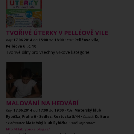
TVOŘIVÉ ÚTERKY V PELLÉOVĚ VILE
Kdy:
17.06.2014
od
15:00
do
18:00
•
Kde:
Pelléova vila,
Pelléova ul. č. 10
Tvořivé dílny pro všechny věkové kategorie.
MALOVÁNÍ NA HEDVÁBÍ
Kdy:
17.06.2014
od
17:00
do
19:00
•
Kde:
Mateřský klub
Rybička, Praha 6 - Sedlec, Roztocká 5/44
•
Oblast:
Kultura
•
Pořadatel:
Mateřský klub Rybička
•
Další informace:
http://klubrybicka.blog.cz/