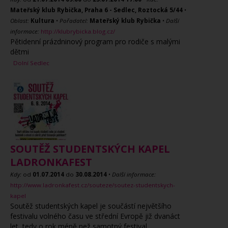
Mateřský klub Rybička, Praha 6 - Sedlec, Roztocká 5/44
•
Oblast:
Kultura
•
Pořadatel:
Mateřský klub Rybička
•
Další
informace:
http://klubrybicka.blog.cz/
Pětidenní prázdninový program pro rodiče s malými
dětmi
Dolní Sedlec
SOUTĚŽ STUDENTSKÝCH KAPEL
LADRONKAFEST
Kdy:
od
01.07.2014
do
30.08.2014
•
Další informace:
http://www.ladronkafest.cz/souteze/soutez-studentskych-
kapel
Soutěž studentských kapel je součástí největšího
festivalu volného času ve střední Evropě již dvanáct
let, tedy o rok méně než samotný festival.