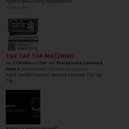
Výtarná dílna Zuzany Krumpholcové
Dolní Sedlec
THE TAP TAP NAČERNO
Kdy:
17.06.2014
od
17:00
•
Kde:
Písecká brána, K Brusce 5,
Praha 6
•
Další informace:
http://www.tttnacerno.cz/
Turné černého humoru. Vernisáž a koncert The Tap
Tap.