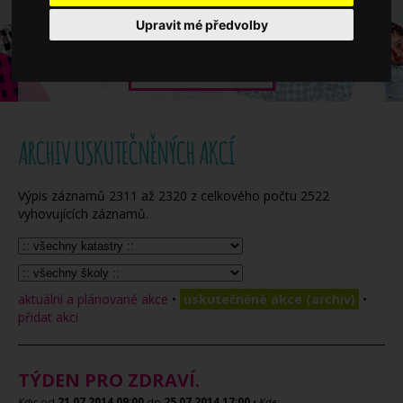
Když potřebujete pomoci
Upravit mé předvolby
Ročenka
ARCHIV USKUTEČNĚNÝCH AKCÍ
Výpis záznamů
2311
až
2320
z celkového počtu
2522
vyhovujících záznamů.
aktuální a plánované akce
•
uskutečněné akce (archiv)
•
přidat akci
TÝDEN PRO ZDRAVÍ.
Kdy:
od
21.07.2014
09:00
do
25.07.2014
17:00
•
Kde: