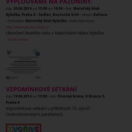
VYPLOUVÁME NA PÁZDNINY.
Kdy:
20.06.2014
od
15:00
do
16:00
•
Kde:
Mateřský klub
Rybička, Praha 6 - Sedlec, Roztocká 5/44
•
Oblast:
Kultura
•
Pořadatel:
Mateřský klub Rybička
•
Další informace:
http://klubrybicka.blog.cz/
Ukončení školního roku v Mateřském klubu Rybička.
Dolní Sedlec
VZPOMÍNKOVÉ SETKÁNÍ
Kdy:
19.06.2014
od
10:00
•
Kde:
Písecká brána, K Brusce 5,
Praha 6
Vzpomínkové setkání u příležitosti 72. výročí
československých parašutistů.