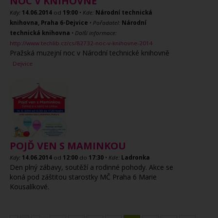
NOC V KNIHOVNĚ
Kdy:
14.06.2014
od
19:00
•
Kde:
Národní technická
knihovna, Praha 6-Dejvice
•
Pořadatel:
Národní
technická knihovna
•
Další informace:
http://www.techlib.cz/cs/82732-noc-v-knihovne-2014
Pražská muzejní noc v Národní technické knihovně
Dejvice
POJĎ VEN S MAMINKOU
Kdy:
14.06.2014
od
12:00
do
17:30
•
Kde:
Ladronka
Den plný zábavy, soutěží a rodinné pohody. Akce se
koná pod záštitou starostky MČ Praha 6 Marie
Kousalíkové.