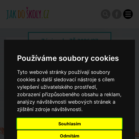
Zápisy do ZŠ 2026/27
Používáme soubory cookies
Výroční zprávy
Tyto webové stránky používají soubory
cookies a další sledovací nástroje s cílem
Spádové oblasti ZŠ
vylepšení uživatelského prostředí,
zobrazení přizpůsobeného obsahu a reklam,
Koncepce školství
analýzy návštěvnosti webových stránek a
zjištění zdroje návštěvnosti.
Dny otevřených dveří ZŠ
Souhlasím
Odmítám