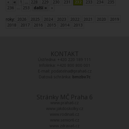
«
«
1
....
228
229
230
231
232
233
234
235
236
....
253
další »
»
roky:
2026
2025
2024
2023
2022
2021
2020
2019
2018
2017
2016
2015
2014
2013
KONTAKT
Ústředna:
+420 220 189 111
Infolinka:
+420 800 800 001
E-mail:
podatelna@praha6.cz
Datová schránka:
bmzbv7c
Stránky MČ Praha 6
www.praha6.cz
www.jakdoskolky.cz
www.rodina6.cz
www.senior6.cz
www.zdrava6.cz