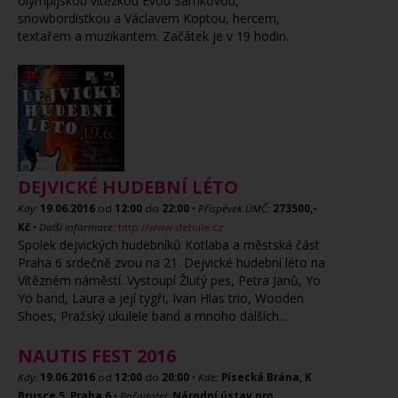
olympijskou vítězkou Evou Samkovou,
snowbordistkou a Václavem Koptou, hercem,
textařem a muzikantem. Začátek je v 19 hodin.
DEJVICKÉ HUDEBNÍ LÉTO
Kdy:
19.06.2016
od
12:00
do
22:00
•
Příspěvek ÚMČ:
273500,-
Kč
•
Další informace:
http://www.dehule.cz
Spolek dejvických hudebníků Kotlaba a městská část
Praha 6 srdečně zvou na 21. Dejvické hudební léto na
Vítězném náměstí. Vystoupí Žlutý pes, Petra Janů, Yo
Yo band, Laura a její tygři, Ivan Hlas trio, Wooden
Shoes, Pražský ukulele band a mnoho dalších...
NAUTIS FEST 2016
Kdy:
19.06.2016
od
12:00
do
20:00
•
Kde:
Písecká Brána, K
Brusce 5, Praha 6
•
Pořadatel:
Národní ústav pro