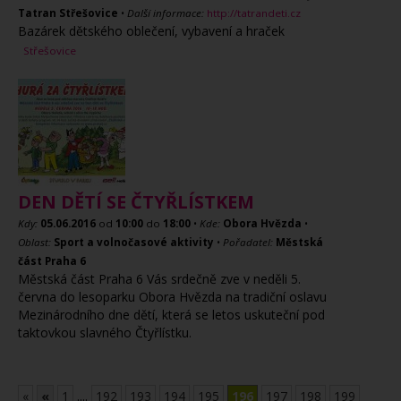
Tatran Střešovice
•
Další informace:
http://tatrandeti.cz
Bazárek dětského oblečení, vybavení a hraček
Střešovice
DEN DĚTÍ SE ČTYŘLÍSTKEM
Kdy:
05.06.2016
od
10:00
do
18:00
•
Kde:
Obora Hvězda
•
Oblast:
Sport a volnočasové aktivity
•
Pořadatel:
Městská
část Praha 6
Městská část Praha 6 Vás srdečně zve v neděli 5.
června do lesoparku Obora Hvězda na tradiční oslavu
Mezinárodního dne dětí, která se letos uskuteční pod
taktovkou slavného Čtyřlístku.
«
«
1
....
192
193
194
195
196
197
198
199