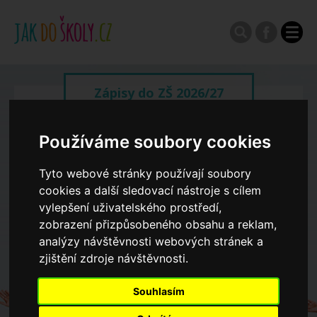
Zápisy do ZŠ 2026/27
Výroční zprávy
Používáme soubory cookies
Tyto webové stránky používají soubory
Spádové oblasti ZŠ
cookies a další sledovací nástroje s cílem
vylepšení uživatelského prostředí,
zobrazení přizpůsobeného obsahu a reklam,
Koncepce školství
analýzy návštěvnosti webových stránek a
zjištění zdroje návštěvnosti.
Dny otevřených dveří ZŠ
Souhlasím