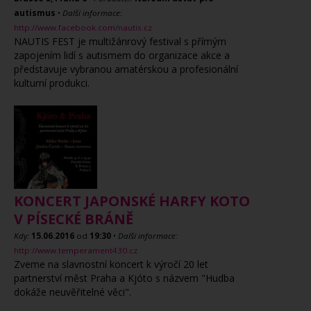
autismus
•
Další informace:
http://www.facebook.com/nautis.cz
NAUTIS FEST je multižánrový festival s přímým
zapojením lidí s autismem do organizace akce a
představuje vybranou amatérskou a profesionální
kulturní produkci.
KONCERT JAPONSKÉ HARFY KOTO
V PÍSECKÉ BRÁNĚ
Kdy:
15.06.2016
od
19:30
•
Další informace:
http://www.temperament430.cz
Zveme na slavnostní koncert k výročí 20 let
partnerství měst Praha a Kjóto s názvem "Hudba
dokáže neuvěřitelné věci".