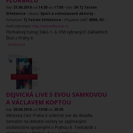
FLORBALU
Kdy:
21.06.2016
od
14:30
do
17:00
•
Kde:
SH TJ Tatran
Střešovice
•
Oblast:
Sport a volnočasové aktivity
•
Pořadatel:
TJ Tatran Střešovice
•
Příspěvek ÚMČ:
8000,-Kč
•
Další informace:
http://tatranflorbal.cz
Florbalový turnaj žáků 1.-6. tříd vybraných Základních
Škol z Prahy 6
Střešovice
DEJVICKÁ LIVE S EVOU SAMKOVOU
A VÁCLAVEM KOPTOU
Kdy:
20.06.2016
od
19:00
do
20:30
Městská část Praha 6 srdečně zve do divadla
Semafor na debatní večery se zajímavými
osobnostmi spojenými s Prahou 6. Tentokrát s