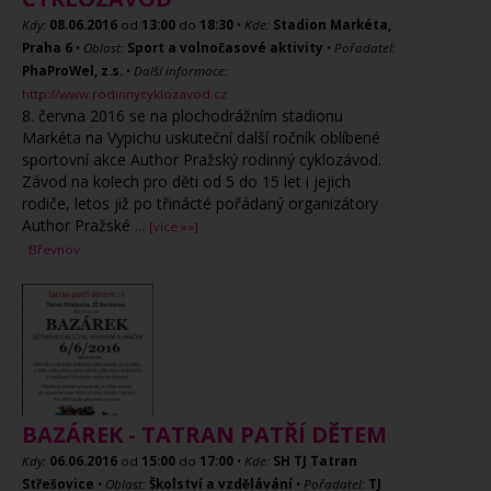
Kdy:
08.06.2016
od
13:00
do
18:30
•
Kde:
Stadion Markéta,
Praha 6
•
Oblast:
Sport a volnočasové aktivity
•
Pořadatel:
PhaProWel, z.s.
•
Další informace:
http://www.rodinnycyklozavod.cz
8. června 2016 se na plochodrážním stadionu
Markéta na Vypichu uskuteční další ročník oblíbené
sportovní akce Author Pražský rodinný cyklozávod.
Závod na kolech pro děti od 5 do 15 let i jejich
rodiče, letos již po třinácté pořádaný organizátory
Author Pražské
...
[více »»]
Břevnov
BAZÁREK - TATRAN PATŘÍ DĚTEM
Kdy:
06.06.2016
od
15:00
do
17:00
•
Kde:
SH TJ Tatran
Střešovice
•
Oblast:
Školství a vzdělávání
•
Pořadatel:
TJ