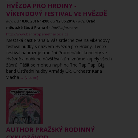
HVĚZDA PRO HRDINY -
VÍKENDOVÝ FESTIVAL VE HVĚZDĚ
Kdy:
od
10.06.2016
14:00
do
12.06.2016
•
Kde:
Úřad
městské částí Praha 6
•
Další informace:
http://www.behpropametnaroda.cz
Městská část Praha 6 Vás srdečně zve na víkendový
festival hudby s názvem Hvězda pro Hrdiny. Tento
festival nahrazuje tradiční Promenádní koncerty ve
Hvězdě a nabídne návštěvníkům známé kapely všech
žánrů. Těšit se mohou např. na The Tap Tap, Big
band Ústřední hudby Armády ČR, Orchestr Karla
Vlacha
...
[více »»]
AUTHOR PRAŽSKÝ RODINNÝ
CYKLOZÁVOD