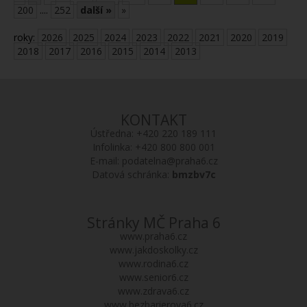
200
....
252
další »
»
roky:
2026
2025
2024
2023
2022
2021
2020
2019
2018
2017
2016
2015
2014
2013
KONTAKT
Ústředna:
+420 220 189 111
Infolinka:
+420 800 800 001
E-mail:
podatelna@praha6.cz
Datová schránka:
bmzbv7c
Stránky MČ Praha 6
www.praha6.cz
www.jakdoskolky.cz
www.rodina6.cz
www.senior6.cz
www.zdrava6.cz
www.bezbarierova6.cz