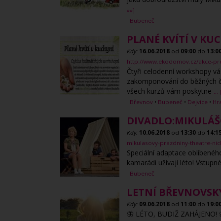
»»]
Bubeneč
PLANÉ KVÍTÍ V KU
Kdy:
16.06.2018
od
09:00
do
13:0
http://www.ekodomov.cz/akce-pro-
Čtyři celodenní workshopy vá
zakomponování do běžných či 
všech kurzů vám poskytne
...
Břevnov
•
Bubeneč
•
Dejvice
•
Hr
DIVADLO:MIKULÁŠ
Kdy:
10.06.2018
od
13:30
do
14:1
mikulasovy-prazdniny-theatre-nic
Speciální adaptace oblíbeného
kamarádi užívají léto! Vstup
Bubeneč
LETNÍ BŘEVNOVSK
Kdy:
09.06.2018
od
11:00
do
19:0
🦋 LÉTO, BUDIŽ ZAHÁJENO! 🦋- 