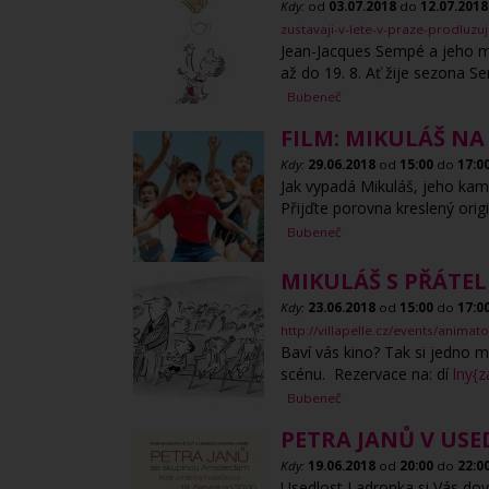
Kdy:
od
03.07.2018
do
12.07.2018
zustavaji-v-lete-v-praze-prodluz
Jean-Jacques Sempé a jeho mal
až do 19. 8. Ať žije sezona S
Bubeneč
FILM: MIKULÁŠ N
Kdy:
29.06.2018
od
15:00
do
17:0
Jak vypadá Mikuláš, jeho kama
Přijďte porovna kreslený ori
Bubeneč
MIKULÁŠ S PŘÁTEL
Kdy:
23.06.2018
od
15:00
do
17:0
http://villapelle.cz/events/animat
Baví vás kino? Tak si jedno
scénu. Rezervace na: dí
lny{z
Bubeneč
PETRA JANŮ V US
Kdy:
19.06.2018
od
20:00
do
22:0
Usedlost Ladronka si Vás dovo