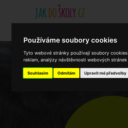
Základní školy
Aktuality
Akce
Soukromé zákl
Když potřebujete pomoci
Ročenka
cookies
Používáme soubory cookies
Tyto webové stránky používají soubory cookies 
Zápisy do ZŠ 2026/27
reklam, analýzy návštěvnosti webových stránek a
Souhlasím
Odmítám
Upravit mé předvolby
Dny otevřených dveří ZŠ