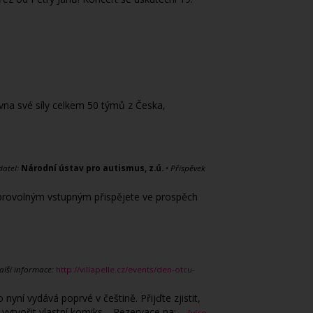
vna své síly celkem 50 týmů z Česka,
atel:
Národní ústav pro autismus, z.ú.
•
Příspěvek
 Dobrovolným vstupným přispějete ve prospěch
alší informace:
http://villapelle.cz/events/den-otcu-
yní vydává poprvé v češtině. Přijďte zjistit,
i vytvořit vlastní komiks. Rezervace na:
...
[více