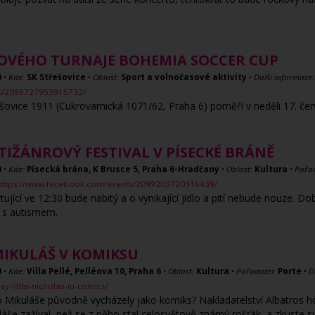
LOVÉHO TURNAJE BOHEMIA SOCCER CUP
0
•
Kde:
SK Střešovice
•
Oblast:
Sport a volnočasové aktivity
•
Další informace:
ts/2096727953915732/
šovice 1911 (Cukrovarnická 1071/62, Praha 6) poměří v neděli 17. čer
TIŽÁNROVÝ FESTIVAL V PÍSECKÉ BRÁNĚ
0
•
Kde:
Písecká brána, K Brusce 5, Praha 6-Hradčany
•
Oblast:
Kultura
•
Pořad
https://www.facebook.com/events/2099203720316439/
tující ve 12:30 bude nabitý a o vynikající jídlo a pití nebude nouze.
 s autismem.
MIKULÁŠ V KOMIKSU
0
•
Kde:
Villa Pellé, Pelléova 10, Praha 6
•
Oblast:
Kultura
•
Pořadatel:
Porte
•
D
y-little-nicholas-in-comics/
o Mikuláše původně vycházely jako komiks? Nakladatelství Albatros ho n
áše zažíval, než se z něho stal celosvětově známý rošťák, a zkuste s