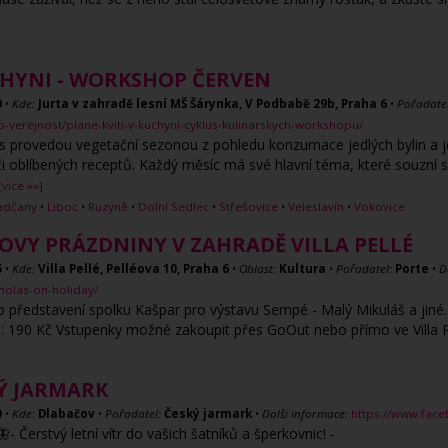
CHYNI - WORKSHOP ČERVEN
0
•
Kde:
Jurta v zahradě lesní MŠ Šárynka, V Podbabě 29b, Praha 6
•
Pořadatel
verejnost/plane-kviti-v-kuchyni-cyklus-kulinarskych-workshopu/
s provedou vegetační sezonou z pohledu konzumace jedlých bylin a jej
oblíbených receptů. Každý měsíc má své hlavní téma, které souzní s
[více »»]
adčany
•
Liboc
•
Ruzyně
•
Dolní Sedlec
•
Střešovice
•
Veleslavín
•
Vokovice
OVY PRÁZDNINY V ZAHRADĚ VILLA PELLÉ
5
•
Kde:
Villa Pellé, Pelléova 10, Praha 6
•
Oblast:
Kultura
•
Pořadatel:
Porte
•
D
holas-on-holiday/
 představení spolku Kašpar pro výstavu Sempé - Malý Mikuláš a jiné. P
né: 190 Kč Vstupenky možné zakoupit přes GoOut nebo přímo ve Villa P
Ý JARMARK
0
•
Kde:
Dlabačov
•
Pořadatel:
Český jarmark
•
Další informace:
https://www.fac
Čerstvý letní vítr do vašich šatníků a šperkovnic! -