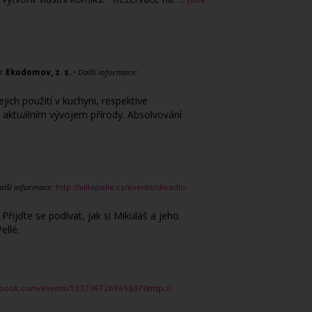
:
Ekodomov, z. s.
•
Další informace:
ich použití v kuchyni, respektive
 aktuálním vývojem přírody. Absolvování
alší informace:
http://villapelle.cz/events/divadlo-
řijďte se podívat, jak si Mikuláš a jeho
ellé.
ebook.com/events/1337367269698378http://