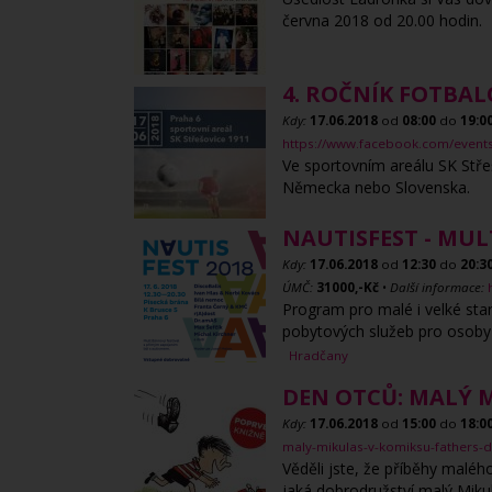
června 2018 od 20.00 hodin.
4. ROČNÍK FOTBA
Kdy:
17.06.2018
od
08:00
do
19:0
https://www.facebook.com/even
Ve sportovním areálu SK Stře
Německa nebo Slovenska.
NAUTISFEST - MUL
Kdy:
17.06.2018
od
12:30
do
20:3
ÚMČ:
31000,-Kč
•
Další informace:
Program pro malé i velké star
pobytových služeb pro osoby
Hradčany
DEN OTCŮ: MALÝ 
Kdy:
17.06.2018
od
15:00
do
18:0
maly-mikulas-v-komiksu-fathers-da
Věděli jste, že příběhy maléh
jaká dobrodružství malý Mikul