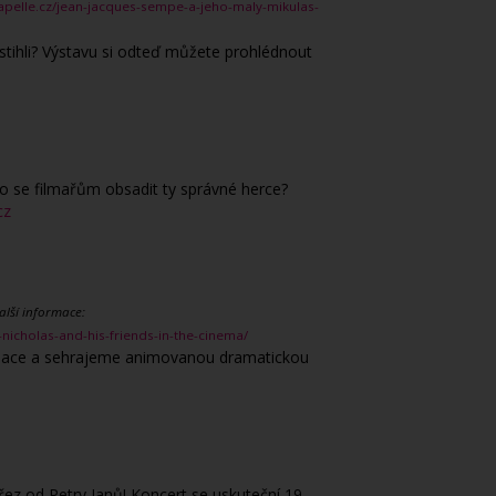
llapelle.cz/jean-jacques-sempe-a-jeho-maly-mikulas-
estihli? Výstavu si odteď můžete prohlédnout
lo se filmařům obsadit ty správné herce?
cz
alší informace:
-nicholas-and-his-friends-in-the-cinema/
nimace a sehrajeme animovanou dramatickou
řez od Petry Janů! Koncert se uskuteční 19.