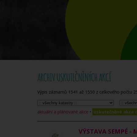
ARCHIV USKUTEČNĚNÝCH AKCÍ
Výpis záznamů
1541
až
1550
z celkového počtu
2
aktuální a plánované akce
•
uskutečněné akce (
VÝSTAVA SEMPÉ - 