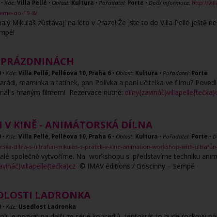
•
Kde:
Villa Pellé
•
Oblast:
Kultura
•
Pořadatel:
Porte
•
Další informace:
http://vi
ujeme-do-19-8/
ý Mikuláš zůstávají na léto v Praze! Že jste to do Villa Pellé ještě n
empé!
A PRÁZDNINÁCH
0
•
Kde:
Villa Pellé, Pelléova 10, Praha 6
•
Oblast:
Kultura
•
Pořadatel:
Porte
rádi, maminka a tatínek, pan Polívka a paní učitelka ve filmu? Poved
ginál s hraným filmem! Rezervace nutné:
dilny{zavináč}villapelle{tečka}
I V KINĚ - ANIMÁTORSKÁ DÍLNA
0
•
Kde:
Villa Pellé, Pelléova 10, Praha 6
•
Oblast:
Kultura
•
Pořadatel:
Porte
•
D
orska-dilna-s-ultrafun-mikulas-s-prateli-v-kine-animation-workshop-with-ultrafun
 malé společně vytvoříme. Na workshopu si představíme techniku a
avináč}villapelle{tečka}cz
© IMAV éditions / Goscinny – Sempé
EDLOSTI LADRONKA
0
•
Kde:
Usedlost Ladronka
luje pozvat na další ze série koncertů, tentokrát to bude rockový ná