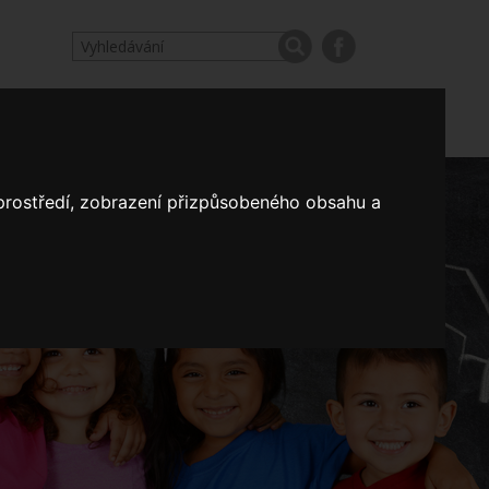
odpovědi
Výroční zprávy našich škol
Nastavení
 prostředí, zobrazení přizpůsobeného obsahu a
Koncepce školství
a