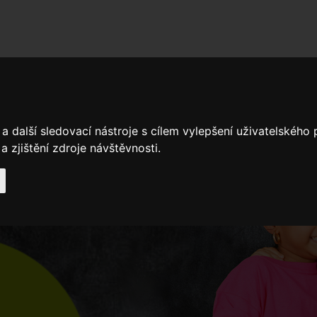
adní školy
Stavíme
Související legislativa
Nejčastější otázky + 
a další sledovací nástroje s cílem vylepšení uživatelského
Výroční zprávy
Spádové oblasti ZŠ
 zjištění zdroje návštěvnosti.
Když potřebujete pomoci
Ročenk