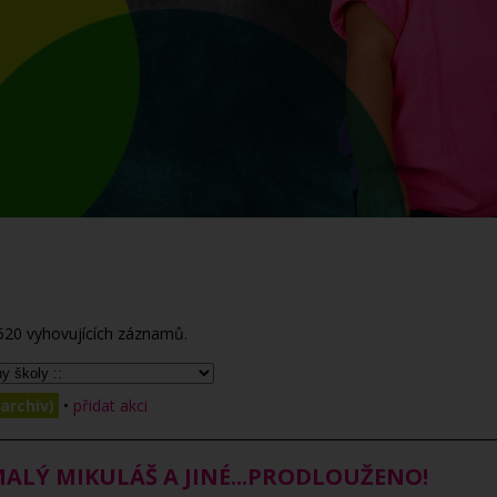
520
vyhovujících záznamů.
archiv)
•
přidat akci
MALÝ MIKULÁŠ A JINÉ...PRODLOUŽENO!