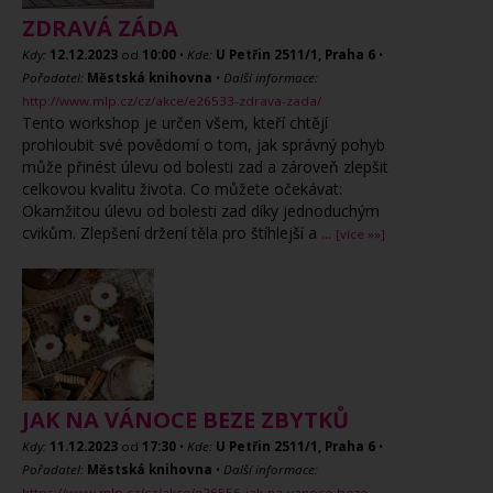
ZDRAVÁ ZÁDA
Kdy:
12.12.2023
od
10:00
•
Kde:
U Petřin 2511/1, Praha 6
•
Pořadatel:
Městská knihovna
•
Další informace:
http://www.mlp.cz/cz/akce/e26533-zdrava-zada/
Tento workshop je určen všem, kteří chtějí
prohloubit své povědomí o tom, jak správný pohyb
může přinést úlevu od bolesti zad a zároveň zlepšit
celkovou kvalitu života. Co můžete očekávat:
Okamžitou úlevu od bolesti zad díky jednoduchým
cvikům. Zlepšení držení těla pro štíhlejší a
...
[více »»]
JAK NA VÁNOCE BEZE ZBYTKŮ
Kdy:
11.12.2023
od
17:30
•
Kde:
U Petřin 2511/1, Praha 6
•
Pořadatel:
Městská knihovna
•
Další informace:
https://www.mlp.cz/cz/akce/e26556-jak-na-vanoce-beze-