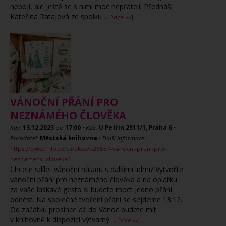
nebojí, ale ještě se s nimi moc nepřátelí. Přednáší
Kateřina Ratajová ze spolku
...
[více »»]
VÁNOČNÍ PŘÁNÍ PRO
NEZNÁMÉHO ČLOVĚKA
Kdy:
13.12.2023
od
17:00
•
Kde:
U Petřin 2511/1, Praha 6
•
Pořadatel:
Městská knihovna
•
Další informace:
https://www.mlp.cz/cz/akce/e26557-vanocni-prani-pro-
neznameho-cloveka/
Chcete sdílet vánoční náladu s dalšími lidmi? Vytvořte
vánoční přání pro neznámého člověka a na oplátku
za vaše laskavé gesto si budete moct jedno přání
odnést. Na společné tvoření přání se sejdeme 13.12.
Od začátku prosince až do Vánoc budete mít
v knihovně k dispozici výtvarný
...
[více »»]