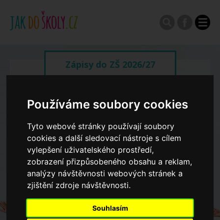
Zápisy do ZŠ 2026/27
Výroční zprávy
Používáme soubory cookies
Tyto webové stránky používají soubory
Spádové oblasti ZŠ
cookies a další sledovací nástroje s cílem
vylepšení uživatelského prostředí,
Koncepce školství
zobrazení přizpůsobeného obsahu a reklam,
analýzy návštěvnosti webových stránek a
zjištění zdroje návštěvnosti.
Dny otevřených dveří ZŠ
Souhlasím