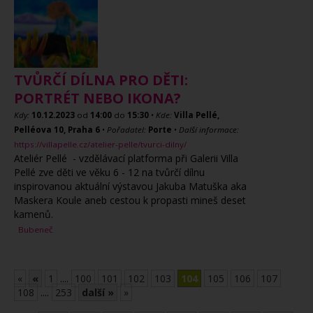
TVŮRČÍ DÍLNA PRO DĚTI:
PORTRÉT NEBO IKONA?
Kdy:
10.12.2023
od
14:00
do
15:30
•
Kde:
Villa Pellé,
Pelléova 10, Praha 6
•
Pořadatel:
Porte
•
Další informace:
https://villapelle.cz/atelier-pelle/tvurci-dilny/
Ateliér Pellé - vzdělávací platforma při Galerii Villa
Pellé zve děti ve věku 6 - 12 na tvůrčí dílnu
inspirovanou aktuální výstavou Jakuba Matuška aka
Maskera Koule aneb cestou k propasti mineš deset
kamenů.
Bubeneč
«
«
1
....
100
101
102
103
104
105
106
107
108
....
253
další »
»