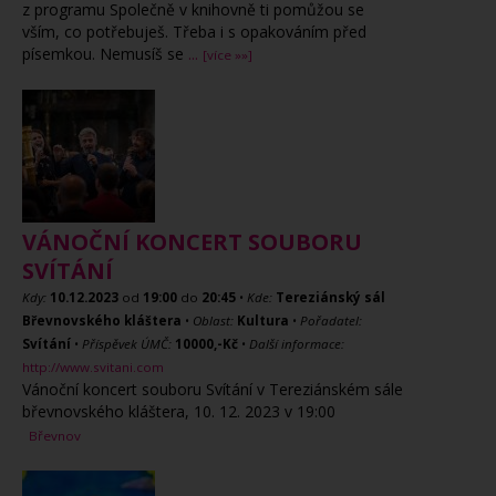
z programu Společně v knihovně ti pomůžou se
vším, co potřebuješ. Třeba i s opakováním před
písemkou. Nemusíš se
...
[více »»]
VÁNOČNÍ KONCERT SOUBORU
SVÍTÁNÍ
Kdy:
10.12.2023
od
19:00
do
20:45
•
Kde:
Tereziánský sál
Břevnovského kláštera
•
Oblast:
Kultura
•
Pořadatel:
Svítání
•
Příspěvek ÚMČ:
10000,-Kč
•
Další informace:
http://www.svitani.com
Vánoční koncert souboru Svítání v Tereziánském sále
břevnovského kláštera, 10. 12. 2023 v 19:00
Břevnov