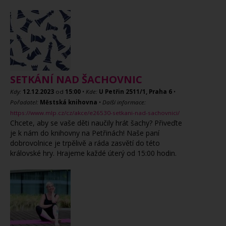
SETKÁNÍ NAD ŠACHOVNIC
Kdy:
12.12.2023
od
15:00
•
Kde:
U Petřin 2511/1, Praha 6
•
Pořadatel:
Městská knihovna
•
Další informace:
https://www.mlp.cz/cz/akce/e26530-setkani-nad-sachovnici/
Chcete, aby se vaše děti naučily hrát šachy? Přiveďte
je k nám do knihovny na Petřinách! Naše paní
dobrovolnice je trpělivě a ráda zasvětí do této
královské hry. Hrajeme každé úterý od 15:00 hodin.