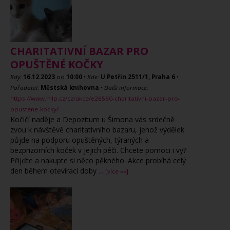
CHARITATIVNÍ BAZAR PRO
OPUŠTĚNÉ KOČKY
Kdy:
16.12.2023
od
10:00
•
Kde:
U Petřin 2511/1, Praha 6
•
Pořadatel:
Městská knihovna
•
Další informace:
https://www.mlp.cz/cz/akce/e26560-charitativni-bazar-pro-
opustene-kocky/
Kočičí naděje a Depozitum u Šimona vás srdečně
zvou k návštěvě charitativního bazaru, jehož výdělek
půjde na podporu opuštěných, týraných a
bezprizorních koček v jejich péči. Chcete pomoci i vy?
Přijďte a nakupte si něco pěkného. Akce probíhá celý
den během otevírací doby
...
[více »»]