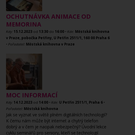
OCHUTNÁVKA ANIMACE OD
MEMORINA
Kdy:
15.12.2023
od
13:30
do
16:00
•
Kde:
Městská knihovna
v Praze, pobočka Petřiny, U Petřin 2511/1, 160 00 Praha 6
•
Pořadatel:
Městská knihovna v Praze
MOC INFORMACÍ
Kdy:
14.12.2023
od
14:00
•
Kde:
U Petřin 2511/1, Praha 6
•
Pořadatel:
Městská knihovna
Jak se vyznat ve světě plném digitálních technologií?
K čemu nám může být internet a chytrý telefon
dobrý a v čem je naopak nebezpečný? Úvodní lekce
cyklu seminářů pro seniory, kteří se technologií