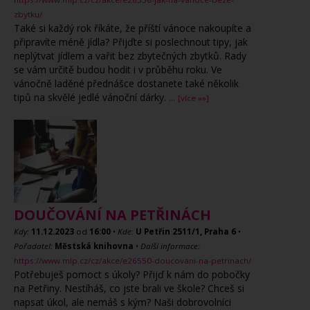
zbytku/
Také si každý rok říkáte, že příští vánoce nakoupíte a
připravíte méně jídla? Přijďte si poslechnout tipy, jak
neplýtvat jídlem a vařit bez zbytečných zbytků. Rady
se vám určitě budou hodit i v průběhu roku. Ve
vánočně laděné přednášce dostanete také několik
tipů na skvělé jedlé vánoční dárky.
...
[více »»]
DOUČOVÁNÍ NA PETŘINÁCH
Kdy:
11.12.2023
od
16:00
•
Kde:
U Petřin 2511/1, Praha 6
•
Pořadatel:
Městská knihovna
•
Další informace:
https://www.mlp.cz/cz/akce/e26550-doucovani-na-petrinach/
Potřebuješ pomoct s úkoly? Přijď k nám do pobočky
na Petřiny. Nestíháš, co jste brali ve škole? Chceš si
napsat úkol, ale nemáš s kým? Naši dobrovolníci