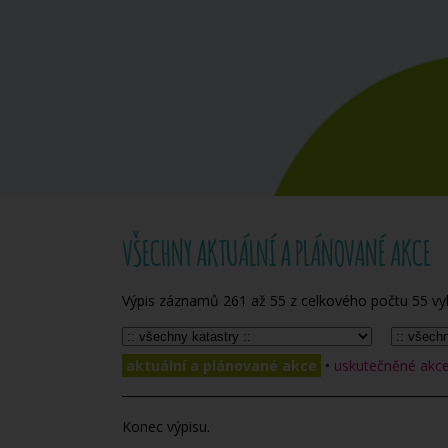
VŠECHNY AKTUÁLNÍ A PLÁNOVANÉ AKCE
Výpis záznamů
261
až
55
z celkového počtu
55
vy
aktuální a plánované akce
•
uskutečněné akce 
Konec výpisu.