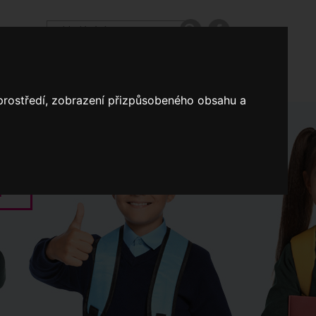
odpovědi
Výroční zprávy našich škol
Nastavení
 prostředí, zobrazení přizpůsobeného obsahu a
Koncepce školství
a