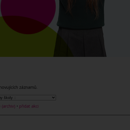
hovujících záznamů.
(archiv)
•
přidat akci