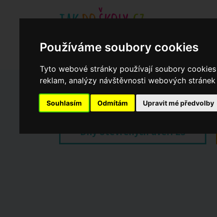
Používáme soubory cookies
Základní školy
Aktuality
Akce
Soukromé zákl
Když potřebujete pomoci
Ročenka
cookies
Tyto webové stránky používají soubory cookies 
reklam, analýzy návštěvnosti webových stránek a
Zápisy do ZŠ 2026/27
Souhlasím
Odmítám
Upravit mé předvolby
Dny otevřených dveří ZŠ