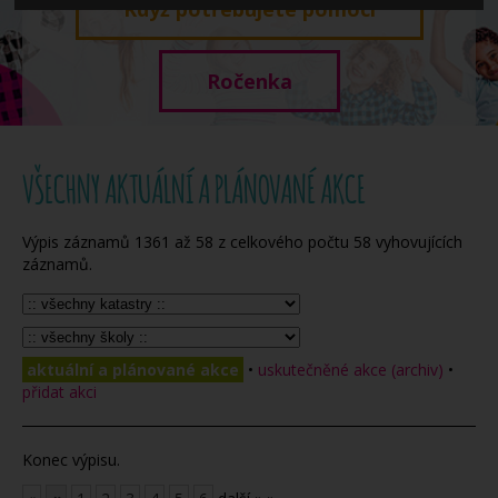
Když potřebujete pomoci
Ročenka
VŠECHNY AKTUÁLNÍ A PLÁNOVANÉ AKCE
Výpis záznamů
1361
až
58
z celkového počtu
58
vyhovujících
záznamů.
aktuální a plánované akce
•
uskutečněné akce (archiv)
•
přidat akci
Konec výpisu.