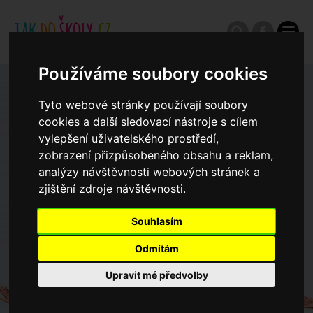
Používáme soubory cookies
Zápisy do ZŠ 2026/27
Tyto webové stránky používají soubory
cookies a další sledovací nástroje s cílem
Výroční zprávy
vylepšení uživatelského prostředí,
zobrazení přizpůsobeného obsahu a reklam,
analýzy návštěvnosti webových stránek a
Spádové oblasti ZŠ
zjištění zdroje návštěvnosti.
Souhlasím
Koncepce školství
Odmítám
Dny otevřených dveří ZŠ
Upravit mé předvolby