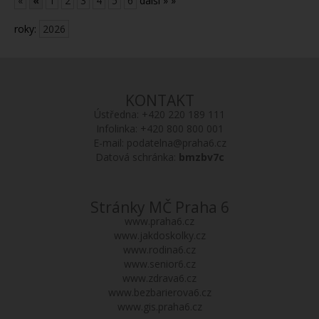
«
«
1
2
3
4
5
6
další »
»
roky:
2026
KONTAKT
Ústředna:
+420 220 189 111
Infolinka:
+420 800 800 001
E-mail:
podatelna@praha6.cz
Datová schránka:
bmzbv7c
Stránky MČ Praha 6
www.praha6.cz
www.jakdoskolky.cz
www.rodina6.cz
www.senior6.cz
www.zdrava6.cz
www.bezbarierova6.cz
www.gis.praha6.cz